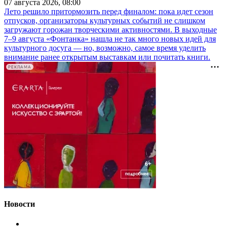
07 августа 2026, 08:00
Лето решило притормозить перед финалом: пока идет сезон
отпусков, организаторы культурных событий не слишком
загружают горожан творческими активностями. В выходные
7–9 августа «Фонтанка» нашла не так много новых идей для
культурного досуга — но, возможно, самое время уделить
внимание ранее открытым выставкам или почитать книги.
РЕКЛАМА
Новости