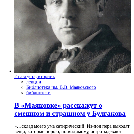
25 августа, вторник
лекции
Библиотека им. В.В. Маяковского
библиотеки
В «Маяковке» расскажут о
смешном и страшном у Булгакова
»…склад моего ума сатирический. Из-под пера выходят
вещи, которые порою, по-видимому, остро задевают