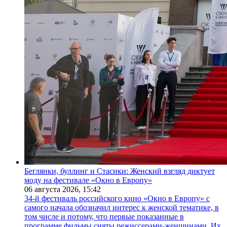
Беглянки, буллинг и Стасики: Женский взгляд диктует
моду на фестивале «Окно в Европу»
06 августа 2026,
15:42
34-й фестиваль российского кино «Окно в Европу» с
самого начала обозначил интерес к женской тематике, в
том числе и потому, что первые показанные в
программе фильмы сняты режиссерами-женщинами. Их