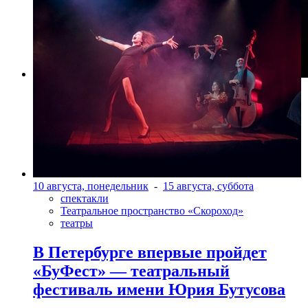
Фото: предоставлено организаторами
10 августа, понедельник
-
15 августа, суббота
спектакли
Театральное пространство «Скороход»
театры
В Петербурге впервые пройдет
«БуФест» — театральный
фестиваль имени Юрия Бутусова