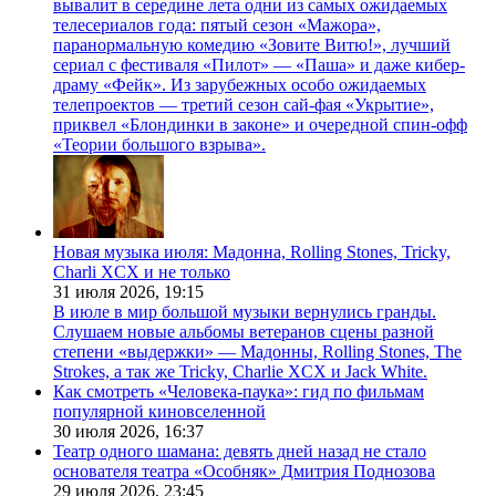
вывалит в середине лета одни из самых ожидаемых
телесериалов года: пятый сезон «Мажора»,
паранормальную комедию «Зовите Витю!», лучший
сериал с фестиваля «Пилот» — «Паша» и даже кибер-
драму «Фейк». Из зарубежных особо ожидаемых
телепроектов — третий сезон сай-фая «Укрытие»,
приквел «Блондинки в законе» и очередной спин-офф
«Теории большого взрыва».
Новая музыка июля: Мадонна, Rolling Stones, Tricky,
Charli XCX и не только
31 июля 2026,
19:15
В июле в мир большой музыки вернулись гранды.
Слушаем новые альбомы ветеранов сцены разной
степени «выдержки» — Мадонны, Rolling Stones, The
Strokes, а так же Tricky, Charlie XCX и Jack White.
Как смотреть «Человека-паука»: гид по фильмам
популярной киновселенной
30 июля 2026,
16:37
Театр одного шамана: девять дней назад не стало
основателя театра «Особняк» Дмитрия Поднозова
29 июля 2026,
23:45