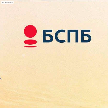
РЕКЛАМА
Афиша Plus
#телегид
Фонтанка.ру
Сегодня:
2026.08.10
08:50
Афиша Plus
кино
спектакли
выставки
концерты
лекции
книги
афиша плюс
новости
+