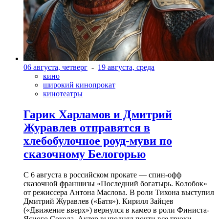
06 августа, четверг
-
19 августа, среда
кино
широкий кинопрокат
кинотеатры
Гарик Харламов и Дмитрий
Журавлев отправятся в
хлебобулочное роуд-муви по
сказочному Белогорью
С 6 августа в российском прокате — спин-офф
сказочной франшизы «Последний богатырь. Колобок»
от режиссера Антона Маслова. В роли Тихона выступил
Дмитрий Журавлев («Батя»). Кирилл Зайцев
(«Движение вверх») вернулся в камео в роли Финиста-
Ясного Сокола. Актер выполнял почти все трюки