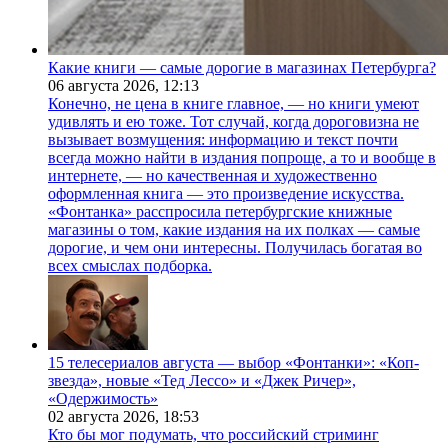
Какие книги — самые дорогие в магазинах Петербурга?
06 августа 2026,
12:13
Конечно, не цена в книге главное, — но книги умеют
удивлять и ею тоже. Тот случай, когда дороговизна не
вызывает возмущения: информацию и текст почти
всегда можно найти в издания попроще, а то и вообще в
интернете, — но качественная и художественно
оформленная книга — это произведение искусства.
«Фонтанка» расспросила петербургские книжные
магазины о том, какие издания на их полках — самые
дорогие, и чем они интересны. Получилась богатая во
всех смыслах подборка.
15 телесериалов августа — выбор «Фонтанки»: «Коп-
звезда», новые «Тед Лессо» и «Джек Ричер»,
«Одержимость»
02 августа 2026,
18:53
Кто бы мог подумать, что российский стриминг