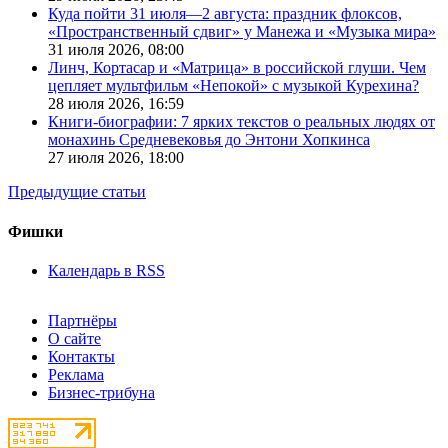
Куда пойти 31 июля—2 августа: праздник флоксов,
«Пространственный сдвиг» у Манежа и «Музыка мира»
31 июля 2026,
08:00
Линч, Кортасар и «Матрица» в российской глуши. Чем
цепляет мультфильм «Непокой» с музыкой Курехина?
28 июля 2026,
16:59
Книги-биографии: 7 ярких текстов о реальных людях от
монахинь Средневековья до Энтони Хопкинса
27 июля 2026,
18:00
Предыдущие статьи
Фишки
Календарь в RSS
Партнёры
О сайте
Контакты
Реклама
Бизнес-трибуна