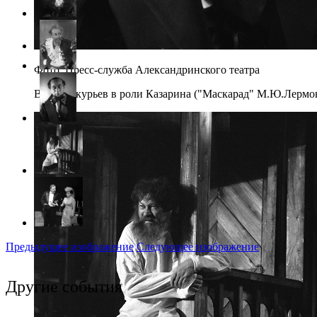
Фото: Пресс-служба Александринского театра
В.В.Меркурьев в роли Казарина ("Маскарад" М.Ю.Лермонт
Предыдущее изображение
Следующее изображение
Другие события