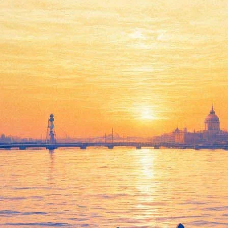
у Василию Меркурьеву, откро