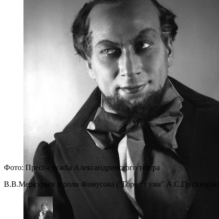
Фото: Пресс-служба Александринского театра
В.В.Меркурьев в роли Фамусова ("Горе от ума" А.С.Грибоедова