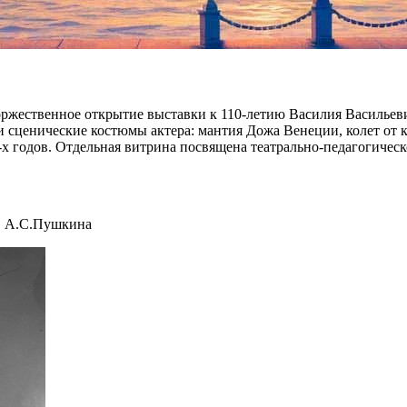
ье
торжественное открытие выставки к 110-летию Василия Васильев
и сценические костюмы актера: мантия Дожа Венеции, колет от
-х годов. Отдельная витрина посвящена театрально-педагогичес
м. А.С.Пушкина