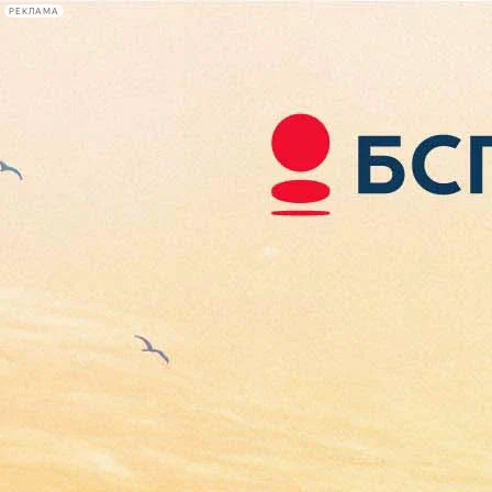
РЕКЛАМА
Афиша Plus
#телегид
Фонтанка.ру
Сегодня:
2026.08.07
23:58
Афиша Plus
кино
спектакли
выставки
концерты
лекции
книги
афиша плюс
новости
+