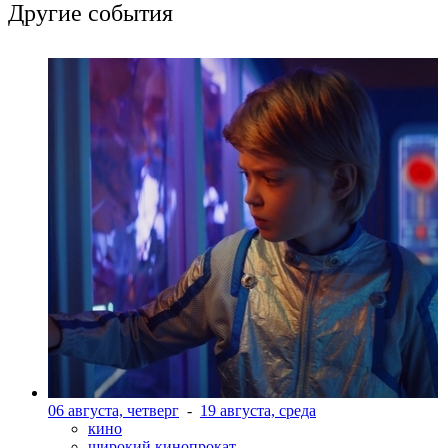
Другие события
06 августа, четверг
-
19 августа, среда
кино
широкий кинопрокат