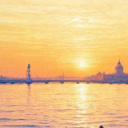
етит День снятия блокады спе