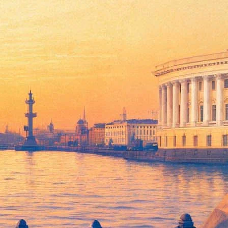
ктаклем