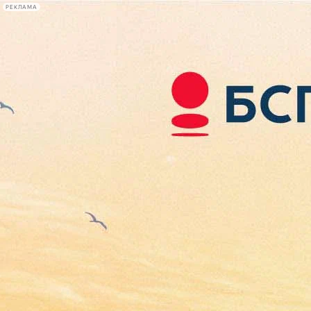
РЕКЛАМА
Афиша Plus
#телегид
Фонтанка.ру
Сегодня:
2026.08.06
06:10
Афиша Plus
кино
спектакли
выставки
концерты
лекции
книги
афиша плюс
новости
+