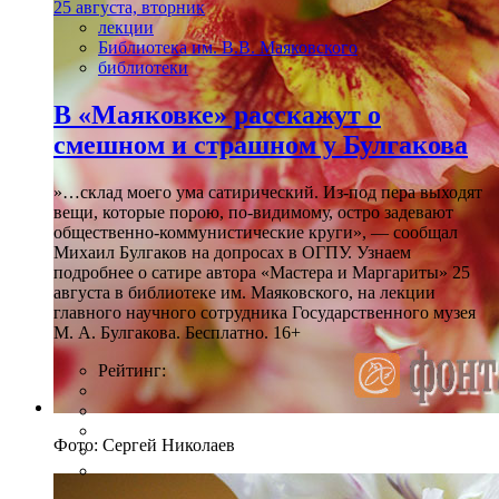
25 августа, вторник
лекции
Библиотека им. В.В. Маяковского
библиотеки
В «Маяковке» расскажут о
смешном и страшном у Булгакова
»…склад моего ума сатирический. Из-под пера выходят
вещи, которые порою, по-видимому, остро задевают
общественно-коммунистические круги», — сообщал
Михаил Булгаков на допросах в ОГПУ. Узнаем
подробнее о сатире автора «Мастера и Маргариты» 25
августа в библиотеке им. Маяковского, на лекции
главного научного сотрудника Государственного музея
М. А. Булгакова. Бесплатно. 16+
Рейтинг:
Фото: Сергей Николаев