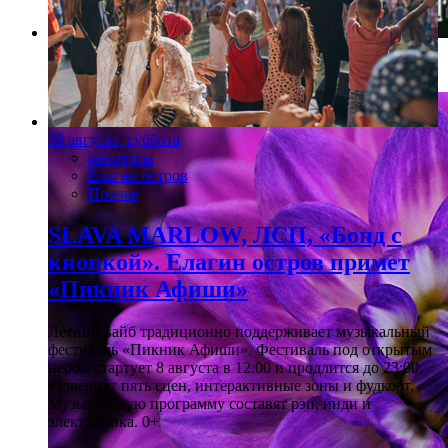
Фото: Сергей Николаев
08 августа, суббота
концерты
Елагин остров
Прочее
SLAVA MARLOW, ЛСП, «Бонд с
кнопкой». Елагин остров примет
«Пикник Афиши»
Летний вайб традиционно поддерживает музыкальный
фестиваль «Пикник Афиши». Фестиваль под открытым
небом стартует 8 августа в 12:00 и продлится до 23:00.
Развернут пять сцен, интерактивные зоны и фудкорт.
Музыкальную программу составят рэп, инди и
электроника. 0+