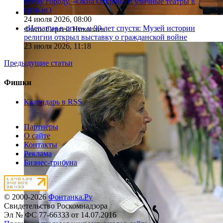
всему городу, «Окна Открой» и уличные театры в
ЦПКиО
24 июля 2026,
08:00
«Испания в огне» и 90 лет спустя: Музей истории
Фото: Сергей Николаев
религии открыл выставку о гражданской войне
23 июля 2026,
11:18
Предыдущие статьи
Фишки
Календарь в RSS
Партнёры
О сайте
Контакты
Реклама
Бизнес-трибуна
© 2000-2026
Фонтанка.Ру
Свидетельство Роскомнадзора
Эл № ФС 77-66333 от 14.07.2016