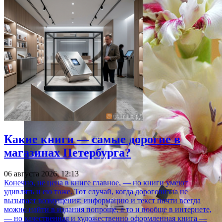
Какие книги — самые дорогие в
магазинах Петербурга?
06 августа 2026, 12:13
Конечно, не цена в книге главное, — но книги умеют
удивлять и ею тоже. Тот случай, когда дороговизна не
вызывает возмущения: информацию и текст почти всегда
можно найти в издания попроще, а то и вообще в интернете,
— но качественная и художественно оформленная книга —