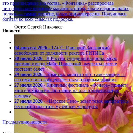
это произведение искусства. «Фонтанка» расспросила
петербургские книжные магазины о том, какие издания на их
полках — самые дорогие, и чем они интересны. Получилась
богатая во всех смыслах подборка.
Фото: Сергей Николаев
Новости
04 августа 2026
- ТАСС: Григорий Заславский
освобожден от должности ректора ГИТИСа
30 июля 2026
- В России учредили национальную
премию имени Майи Плисецкой, лауреаты вместе
поставят балет
29 июля 2026
- Эрмитаж защитится от самозванцев —
его имя стало «общеизвестным товарным знаком»
27 июля 2026
- Книжный фестиваль «Фонарь» примет
книги в хорошем состоянии на благотворительную
ярмарку
27 июля 2026
- «Царское Село» зовет тезок императриц
бесплатно посетить музейные маршруты
Предыдущие новости