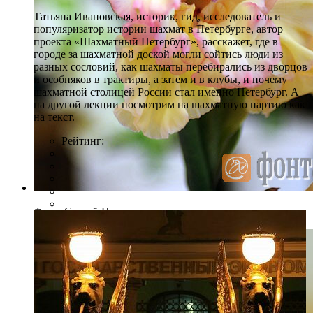
Татьяна Ивановская, историк, гид, исследователь и
популяризатор истории шахмат в Петербурге, автор
проекта «Шахматный Петербург», расскажет, где в
городе за шахматной доской могли сойтись люди из
разных сословий, как шахматы перебирались из дворцов
и особняков в трактиры, а затем и в клубы, и почему
шахматной столицей России стал именно Петербург. А
на другой лекции посмотрим на шахматную партию как
на текст.
Рейтинг:
Фото: Сергей Николаев