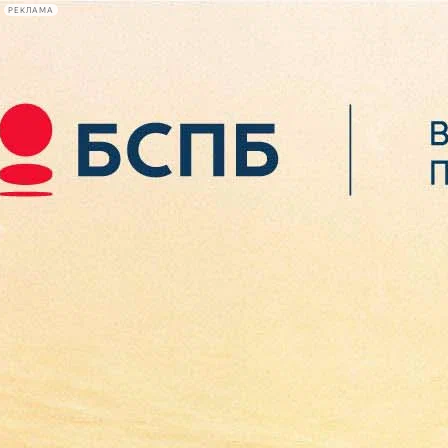
РЕКЛАМА
Афиша Plus
#телегид
Фонтанка.ру
Сегодня:
2026.08.07
05:33
Афиша Plus
кино
спектакли
выставки
концерты
лекции
книги
афиша плюс
новости
+