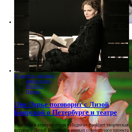
Фото: Сергей Николаев
07 августа, пятница
афиша плюс
INDIGO
Прочее
Лев Лурье поговорит с Лизой
Боярской о Петербурге и театре
7 августа в атриуме отеля «Индиго» пройдет творческая
встреча с Лизой Боярской в рамках совместного проекта