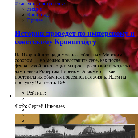
09 августа, воскресенье
лекции
Кронштадт
Прочее
Историк проведет по имперскому и
советскому Кронштадту
На Якорной площади можно любоваться Морским
собором — но можно представить себе, как после
февральской революции матросы расправились здесь с
адмиралом Робертом Виреном. А можно — как
протекала их обычная повседневная жизнь. Идем на
прогулку 9 августа. 16+
Рейтинг:
Фото: Сергей Николаев