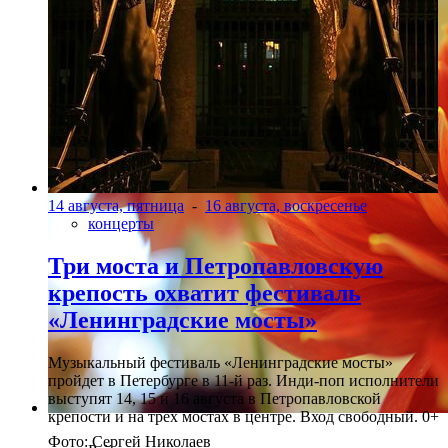
14 августа, пятница
-
16 августа, воскресенье
концерты
Три моста и Петропавловскую
крепость охватит фестиваль
«Ленинградские мосты»
Музыкальный фестиваль «Ленинградские мосты»
пройдет в Петербурге в 11-й раз. Инди-поп исполнители
выступят 14, 15 и 16 августа в Петропавловской
крепости и на трех мостах в центре. Вход свободный. 0+
Фото: Сергей Николаев