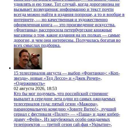
удивлять и ею тоже. Тот случай, когда дороговизна не
вызывает возмущения: информацию и текст почти
всегда можно найти в издания попроще, а то и вообще в
интернете, — но качественная и художественно
оформленная книга — это произведение искусства.
«Фонтанка» расспросила петербургские книжные
магазины о том, какие издания на их полках — самые
дорогие, и чем они интересны. Получилась богатая во
всех смыслах подборка.
15 телесериалов августа — выбор «Фонтанки»: «Коп-
звезда», новые «Тед Лессо» и «Джек Ричер»,
«Одержимость»
02 августа 2026,
18:53
Кто бы мог подумать, что российский стриминг
вывалит в середине лета одни из самых ожидаемых
телесериалов года: пятый сезон «Мажора»,
паранормальную комедию «Зовите Витю!», лучший
сериал с фестиваля «Пилот» — «Паша» и даже кибер-
драму «Фейк». Из зарубежных особо ожидаемых
телепроектов — третий сезон сай-фая «Укрытие»,