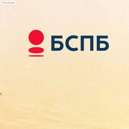
РЕКЛАМА
Афиша Plus
#телегид
Фонтанка.ру
Сегодня:
2026.08.09
09:30
Афиша Plus
кино
спектакли
выставки
концерты
лекции
книги
афиша плюс
новости
+