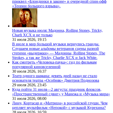
приквел «Блондинки в законе» и очередной спин-офф
«Теории большого взрыва».
Новая музыка июля: Мадонна, Rolling Stones, Tricky,
Charli XCX и не только
31 июля 2026,
19:15
В июле в мир большой музыки вернулись гранды.
Слушаем новые альбомы ветеранов сцены разной
степени «выдержки» — Мадонны, Rolling Stones, The
Strokes, а так же Tricky, Charlie XCX и Jack White.
Как смотреть «Человека-паука»: гид по фильмам
популярной киновселенной
30 июля 2026,
16:37
Театр одного шамана: девять дней назад не стало
основателя театра «Особняк» Дмитрия Поднозова
29 июля 2026,
23:45
Куда пойти 31 июля—2 августа: праздник флоксов,
«Пространственный сдвиг» у Манежа и «Музыка мира»
31 июля 2026,
08:00
Линч, Кортасар и «Матрица» в российской глуши. Чем
цепляет мультфильм «Непокой» с музыкой Курехина?
28 июля 2026,
16:59