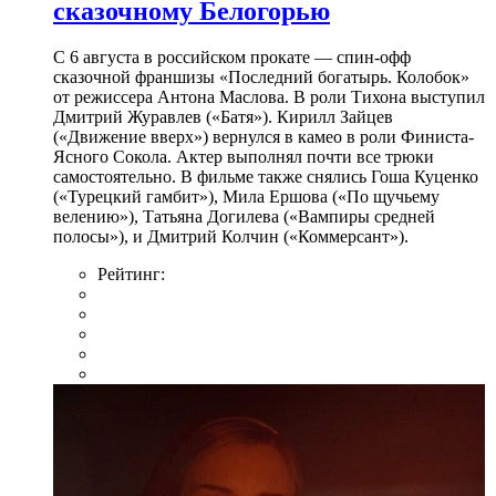
сказочному Белогорью
С 6 августа в российском прокате — спин-офф
сказочной франшизы «Последний богатырь. Колобок»
от режиссера Антона Маслова. В роли Тихона выступил
Дмитрий Журавлев («Батя»). Кирилл Зайцев
(«Движение вверх») вернулся в камео в роли Финиста-
Ясного Сокола. Актер выполнял почти все трюки
самостоятельно. В фильме также снялись Гоша Куценко
(«Турецкий гамбит»), Мила Ершова («По щучьему
велению»), Татьяна Догилева («Вампиры средней
полосы»), и Дмитрий Колчин («Коммерсант»).
Рейтинг: