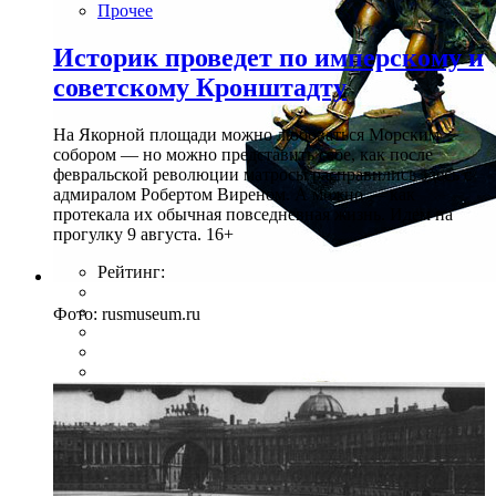
Прочее
Историк проведет по имперскому и
советскому Кронштадту
На Якорной площади можно любоваться Морским
собором — но можно представить себе, как после
февральской революции матросы расправились здесь с
адмиралом Робертом Виреном. А можно — как
протекала их обычная повседневная жизнь. Идем на
прогулку 9 августа. 16+
Рейтинг:
Фото: rusmuseum.ru