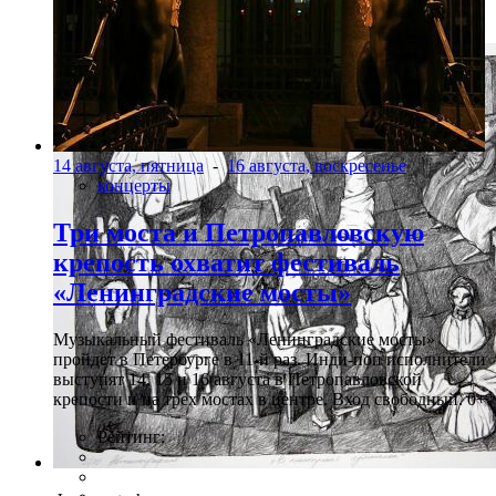
Фото: ostashov.com
14 августа, пятница
-
16 августа, воскресенье
концерты
Три моста и Петропавловскую
крепость охватит фестиваль
«Ленинградские мосты»
Музыкальный фестиваль «Ленинградские мосты»
пройдет в Петербурге в 11-й раз. Инди-поп исполнители
выступят 14, 15 и 16 августа в Петропавловской
крепости и на трех мостах в центре. Вход свободный. 0+
Рейтинг: