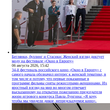
Беглянки, буллинг и Стасики: Женский взгляд диктует
моду на фестивале «Окно в Европу»
06 августа 2026,
15:42
34-й фестиваль российского кино «Окно в Европу» с
самого начала обозначил интерес к женской тематике, в
том числе и потому, что первые показанные в
программе фильмы сняты режиссерами-женщинами. Их
яростный взгляд на мир во многом отвечает
высказанному на открытии пожеланию председателя
жюри игрового конкурса Павла Лунгина: «Я хочу,
чтобы мы увидели дикое, непредсказуемое кино».