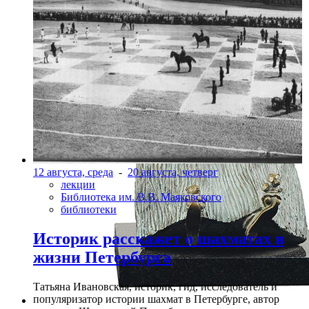
12 августа, среда
-
20 августа, четверг
лекции
Библиотека им. В.В. Маяковского
библиотеки
Историк расскажет о шахматах в
жизни Петербурга
Татьяна Ивановская, историк, гид, исследователь и
популяризатор истории шахмат в Петербурге, автор