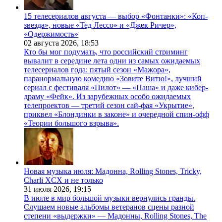
15 телесериалов августа — выбор «Фонтанки»: «Коп-
звезда», новые «Тед Лессо» и «Джек Ричер»,
«Одержимость»
02 августа 2026,
18:53
Кто бы мог подумать, что российский стриминг
вывалит в середине лета одни из самых ожидаемых
телесериалов года: пятый сезон «Мажора»,
паранормальную комедию «Зовите Витю!», лучший
сериал с фестиваля «Пилот» — «Паша» и даже кибер-
драму «Фейк». Из зарубежных особо ожидаемых
телепроектов — третий сезон сай-фая «Укрытие»,
приквел «Блондинки в законе» и очередной спин-офф
«Теории большого взрыва».
Новая музыка июля: Мадонна, Rolling Stones, Tricky,
Charli XCX и не только
31 июля 2026,
19:15
В июле в мир большой музыки вернулись гранды.
Слушаем новые альбомы ветеранов сцены разной
степени «выдержки» — Мадонны, Rolling Stones, The