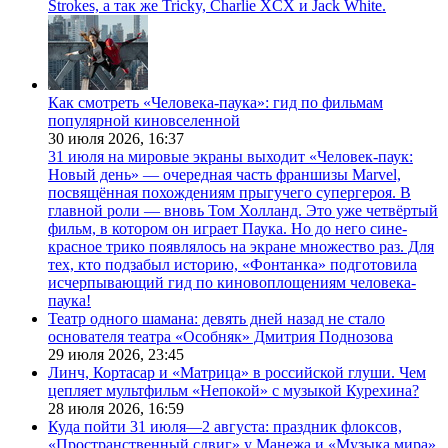
Strokes, а так же Tricky, Charlie XCX и Jack White.
Как смотреть «Человека-паука»: гид по фильмам
популярной киновселенной
30 июля 2026,
16:37
31 июля на мировые экраны выходит «Человек-паук:
Новый день» — очередная часть франшизы Marvel,
посвящённая похождениям прыгучего супергероя. В
главной роли — вновь Том Холланд. Это уже четвёртый
фильм, в котором он играет Паука. Но до него сине-
красное трико появлялось на экране множество раз. Для
тех, кто подзабыл историю, «Фонтанка» подготовила
исчерпывающий гид по киновоплощениям человека-
паука!
Театр одного шамана: девять дней назад не стало
основателя театра «Особняк» Дмитрия Поднозова
29 июля 2026,
23:45
Линч, Кортасар и «Матрица» в российской глуши. Чем
цепляет мультфильм «Непокой» с музыкой Курехина?
28 июля 2026,
16:59
Куда пойти 31 июля—2 августа: праздник флоксов,
«Пространственный сдвиг» у Манежа и «Музыка мира»