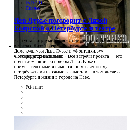
INDIGO
Прочее
Лев Лурье поговорит с Лизой
Боярской о Петербурге и театре
7 августа в атриуме отеля «Индиго» пройдет творческая
встреча с Лизой Боярской в рамках совместного проекта
Дома культуры Льва Лурье и «Фонтанки.ру»
Фото: Виктор Васильев
«Петербургский человек». Все встречи проекта — это
почти домашние разговоры Льва Лурье с
примечательными и симпатичными лично ему
петербуржцами на самые разные темы, в том числе о
Петербурге и жизни в городе на Неве.
Рейтинг: