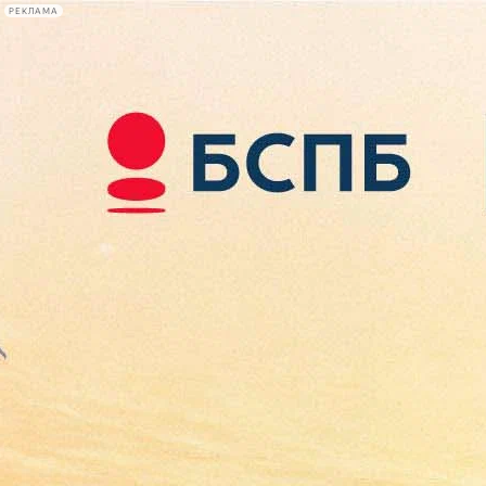
РЕКЛАМА
Афиша Plus
#телегид
Фонтанка.ру
Сегодня:
2026.08.07
10:14
Афиша Plus
кино
спектакли
выставки
концерты
лекции
книги
афиша плюс
новости
+