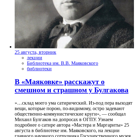
25 августа, вторник
лекции
Библиотека им. В.В. Маяковского
библиотеки
В «Маяковке» расскажут о
смешном и страшном у Булгакова
»…склад моего ума сатирический. Из-под пера выходят
вещи, которые порою, по-видимому, остро задевают
общественно-коммунистические круги», — сообщал
Михаил Булгаков на допросах в ОГПУ. Узнаем
подробнее о сатире автора «Мастера и Маргариты» 25
августа в библиотеке им. Маяковского, на лекции
главного научного сотрудника Государственного музея