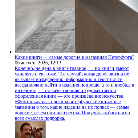
Какие книги — самые дорогие в магазинах Петербурга?
06 августа 2026,
12:13
Конечно, не цена в книге главное, — но книги умеют
удивлять и ею тоже. Тот случай, когда дороговизна не
вызывает возмущения: информацию и текст почти
всегда можно найти в издания попроще, а то и вообще в
интернете, — но качественная и художественно
оформленная книга — это произведение искусства.
«Фонтанка» расспросила петербургские книжные
магазины о том, какие издания на их полках — самые
дорогие, и чем они интересны. Получилась богатая во
всех смыслах подборка.