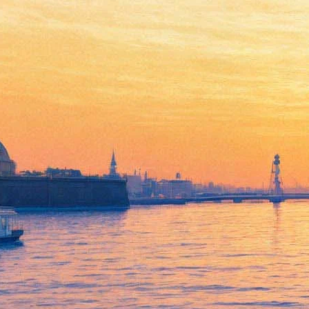
Дети Солнца
12 июля 2013, пятница
,
19.00
Версия для печати
Все спектакли
Театр на Васильевском
Все театры
Незаслуженно подзабытая пьеса Горького была написана в
разгар революции 1905 года и представляет собой
остроумный и печальный приговор русской интеллигенции –