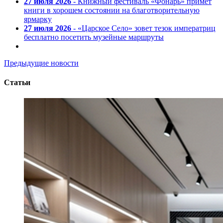
27 июля 2026
- Книжный фестиваль «Фонарь» примет
книги в хорошем состоянии на благотворительную
ярмарку
27 июля 2026
- «Царское Село» зовет тезок императриц
бесплатно посетить музейные маршруты
Предыдущие новости
Статьи