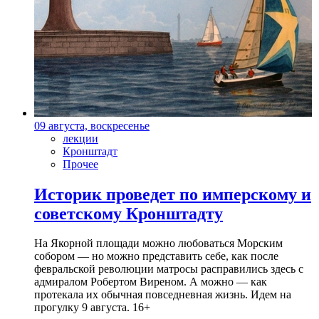
09 августа, воскресенье
лекции
Кронштадт
Прочее
Историк проведет по имперскому и
советскому Кронштадту
На Якорной площади можно любоваться Морским
собором — но можно представить себе, как после
февральской революции матросы расправились здесь с
адмиралом Робертом Виреном. А можно — как
протекала их обычная повседневная жизнь. Идем на
прогулку 9 августа. 16+