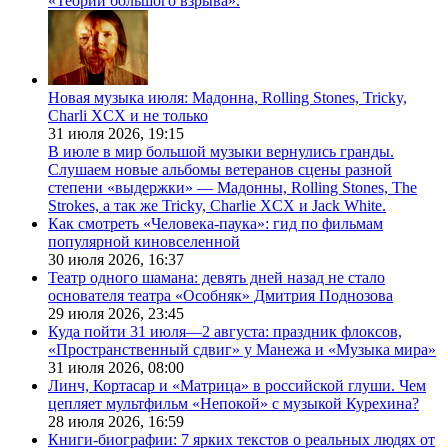
«Теории большого взрыва».
Новая музыка июля: Мадонна, Rolling Stones, Tricky,
Charli XCX и не только
31 июля 2026,
19:15
В июле в мир большой музыки вернулись гранды.
Слушаем новые альбомы ветеранов сцены разной
степени «выдержки» — Мадонны, Rolling Stones, The
Strokes, а так же Tricky, Charlie XCX и Jack White.
Как смотреть «Человека-паука»: гид по фильмам
популярной киновселенной
30 июля 2026,
16:37
Театр одного шамана: девять дней назад не стало
основателя театра «Особняк» Дмитрия Поднозова
29 июля 2026,
23:45
Куда пойти 31 июля—2 августа: праздник флоксов,
«Пространственный сдвиг» у Манежа и «Музыка мира»
31 июля 2026,
08:00
Линч, Кортасар и «Матрица» в российской глуши. Чем
цепляет мультфильм «Непокой» с музыкой Курехина?
28 июля 2026,
16:59
Книги-биографии: 7 ярких текстов о реальных людях от