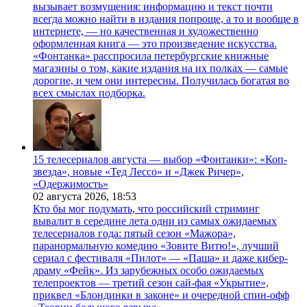
вызывает возмущения: информацию и текст почти
всегда можно найти в издания попроще, а то и вообще в
интернете, — но качественная и художественно
оформленная книга — это произведение искусства.
«Фонтанка» расспросила петербургские книжные
магазины о том, какие издания на их полках — самые
дорогие, и чем они интересны. Получилась богатая во
всех смыслах подборка.
15 телесериалов августа — выбор «Фонтанки»: «Коп-
звезда», новые «Тед Лессо» и «Джек Ричер»,
«Одержимость»
02 августа 2026,
18:53
Кто бы мог подумать, что российский стриминг
вывалит в середине лета одни из самых ожидаемых
телесериалов года: пятый сезон «Мажора»,
паранормальную комедию «Зовите Витю!», лучший
сериал с фестиваля «Пилот» — «Паша» и даже кибер-
драму «Фейк». Из зарубежных особо ожидаемых
телепроектов — третий сезон сай-фая «Укрытие»,
приквел «Блондинки в законе» и очередной спин-офф