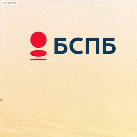
РЕКЛАМА
Афиша Plus
#телегид
Фонтанка.ру
Сегодня:
2026.08.08
22:30
Афиша Plus
кино
спектакли
выставки
концерты
лекции
книги
афиша плюс
новости
+