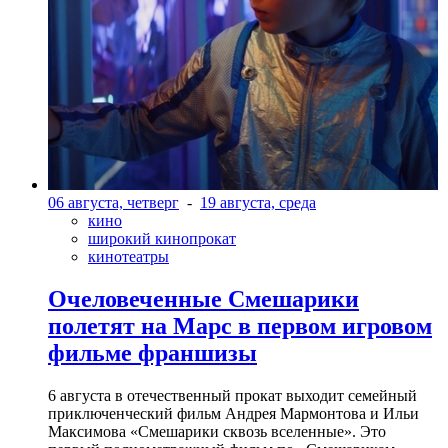
06 августа, четверг
-
19 августа, среда
кино
широкий кинопрокат
кинотеатры
Очеловеченные Смешарики
полетят на Марс в первом игровом
фильме франшизы
6 августа в отечественный прокат выходит семейный
приключенческий фильм Андрея Мармонтова и Ильи
Максимова «Смешарики сквозь вселенные». Это