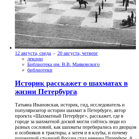
12 августа, среда
-
20 августа, четверг
лекции
Библиотека им. В.В. Маяковского
библиотеки
Историк расскажет о шахматах в
жизни Петербурга
Татьяна Ивановская, историк, гид, исследователь и
популяризатор истории шахмат в Петербурге, автор
проекта «Шахматный Петербург», расскажет, где в
городе за шахматной доской могли сойтись люди из
разных сословий, как шахматы перебирались из дворцов
и особняков в трактиры, а затем и в клубы, и почему
шахматной столицей России стал именно Петербург. А