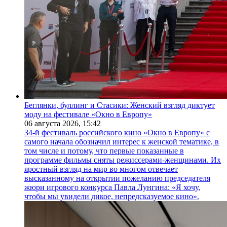
Беглянки, буллинг и Стасики: Женский взгляд диктует
моду на фестивале «Окно в Европу»
06 августа 2026,
15:42
34-й фестиваль российского кино «Окно в Европу» с
самого начала обозначил интерес к женской тематике, в
том числе и потому, что первые показанные в
программе фильмы сняты режиссерами-женщинами. Их
яростный взгляд на мир во многом отвечает
высказанному на открытии пожеланию председателя
жюри игрового конкурса Павла Лунгина: «Я хочу,
чтобы мы увидели дикое, непредсказуемое кино».