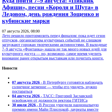
Куда пойти 7–9 августа: «Пикник
Афиши», песни «Короля и Шута» в
Ледовом, день рождения Зощенко и
кубинские марки
07 августа 2026, 08:00
Лето решило притормозить перед финалом: пока идет сезон
отпусков, организаторы культурных событий не слишком
загружают горожан творческими активностями. В выходные
7–9 августа «Фонтанка» нашла не так много новых идей для
культурного досуга — но, возможно, самое время уделить
внимание ранее открытым выставкам или почитать книги.
Новости
07 августа 2026
- В Петербурге готовятся наблюдать
солнечное затмение — чтобы его увидеть, нужно
постараться
04 августа 2026
- ТАСС: Григорий Заславский
освобожден от должности ректора ГИТИСа
30 июля 2026
- В России учредили национальную
премию имени Майи Плисецкой, лауреаты вместе