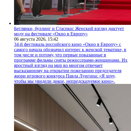
Беглянки, буллинг и Стасики: Женский взгляд диктует
моду на фестивале «Окно в Европу»
06 августа 2026,
15:42
34-й фестиваль российского кино «Окно в Европу» с
самого начала обозначил интерес к женской тематике, в
том числе и потому, что первые показанные в
программе фильмы сняты режиссерами-женщинами. Их
яростный взгляд на мир во многом отвечает
высказанному на открытии пожеланию председателя
жюри игрового конкурса Павла Лунгина: «Я хочу,
чтобы мы увидели дикое, непредсказуемое кино».