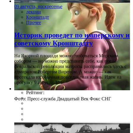
09 августа, воскресенье
лекции
Кронштадт
Прочее
Историк проведет по имперскому и
советскому Кронштадту
На Якорной площади можно любоваться Морским
собором — но можно представить себе, как после
февральской революции матросы расправились здесь с
адмиралом Робертом Виреном. А можно — как
протекала их обычная повседневная жизнь. Идем на
прогулку 9 августа. 16+
Рейтинг:
Фото: Пресс-служба Двадцатый Век Фокс СНГ