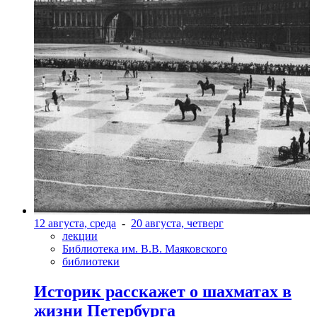
12 августа, среда
-
20 августа, четверг
лекции
Библиотека им. В.В. Маяковского
библиотеки
Историк расскажет о шахматах в
жизни Петербурга