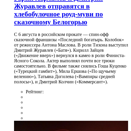
Журавлев отправятся в
хлебобулочное роуд-муви по
сказочному Белогорью
С 6 августа в российском прокате — спин-офф
сказочной франшизы «Последний богатырь. Колобок»
от режиссера Антона Маслова. В роли Тихона выступил
Дмитрий Журавлев («Батя»). Кирилл Зайцев
(«Движение вверх») вернулся в камео в роли Финиста-
Ясного Сокола. Актер выполнял почти все трюки
самостоятельно. В фильме также снялись Гоша Куценко
(«Турецкий гамбит»), Мила Ершова («По щучьему
велению»), Татьяна Догилева («Вампиры средней
полосы»), и Дмитрий Колчин («Коммерсант»).
Рейтинг: