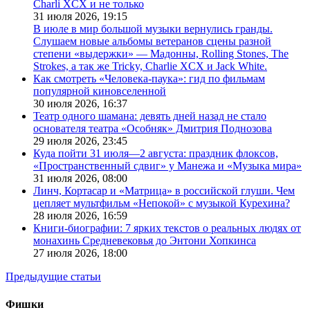
Charli XCX и не только
31 июля 2026,
19:15
В июле в мир большой музыки вернулись гранды.
Слушаем новые альбомы ветеранов сцены разной
степени «выдержки» — Мадонны, Rolling Stones, The
Strokes, а так же Tricky, Charlie XCX и Jack White.
Как смотреть «Человека-паука»: гид по фильмам
популярной киновселенной
30 июля 2026,
16:37
Театр одного шамана: девять дней назад не стало
основателя театра «Особняк» Дмитрия Поднозова
29 июля 2026,
23:45
Куда пойти 31 июля—2 августа: праздник флоксов,
«Пространственный сдвиг» у Манежа и «Музыка мира»
31 июля 2026,
08:00
Линч, Кортасар и «Матрица» в российской глуши. Чем
цепляет мультфильм «Непокой» с музыкой Курехина?
28 июля 2026,
16:59
Книги-биографии: 7 ярких текстов о реальных людях от
монахинь Средневековья до Энтони Хопкинса
27 июля 2026,
18:00
Предыдущие статьи
Фишки