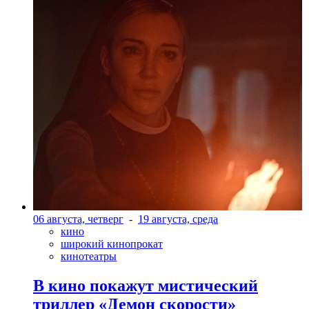
06 августа, четверг
-
19 августа, среда
кино
широкий кинопрокат
кинотеатры
В кино покажут мистический
триллер «Демон скорости»