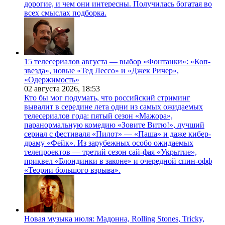
дорогие, и чем они интересны. Получилась богатая во
всех смыслах подборка.
15 телесериалов августа — выбор «Фонтанки»: «Коп-
звезда», новые «Тед Лессо» и «Джек Ричер»,
«Одержимость»
02 августа 2026,
18:53
Кто бы мог подумать, что российский стриминг
вывалит в середине лета одни из самых ожидаемых
телесериалов года: пятый сезон «Мажора»,
паранормальную комедию «Зовите Витю!», лучший
сериал с фестиваля «Пилот» — «Паша» и даже кибер-
драму «Фейк». Из зарубежных особо ожидаемых
телепроектов — третий сезон сай-фая «Укрытие»,
приквел «Блондинки в законе» и очередной спин-офф
«Теории большого взрыва».
Новая музыка июля: Мадонна, Rolling Stones, Tricky,