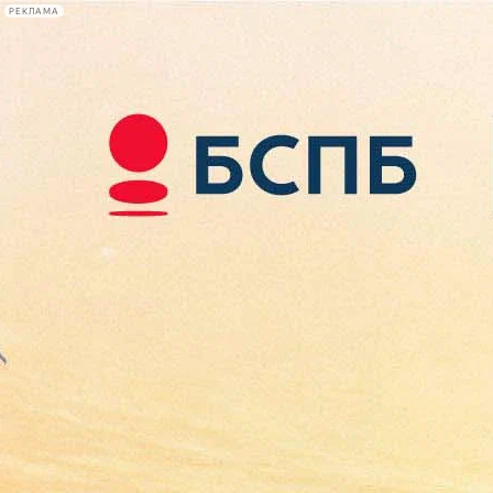
РЕКЛАМА
Афиша Plus
#телегид
Фонтанка.ру
Сегодня:
2026.08.09
04:22
Афиша Plus
кино
спектакли
выставки
концерты
лекции
книги
афиша плюс
новости
+