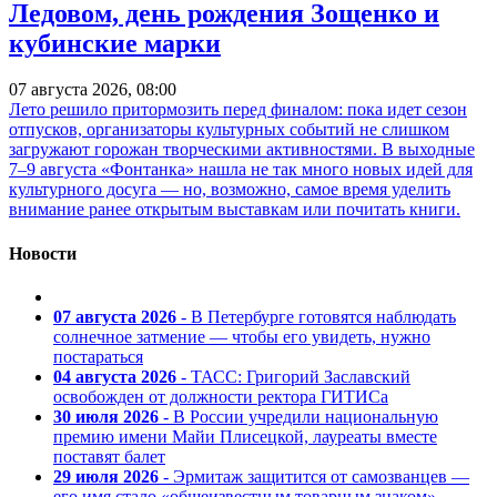
Ледовом, день рождения Зощенко и
кубинские марки
07 августа 2026, 08:00
Лето решило притормозить перед финалом: пока идет сезон
отпусков, организаторы культурных событий не слишком
загружают горожан творческими активностями. В выходные
7–9 августа «Фонтанка» нашла не так много новых идей для
культурного досуга — но, возможно, самое время уделить
внимание ранее открытым выставкам или почитать книги.
Новости
07 августа 2026
- В Петербурге готовятся наблюдать
солнечное затмение — чтобы его увидеть, нужно
постараться
04 августа 2026
- ТАСС: Григорий Заславский
освобожден от должности ректора ГИТИСа
30 июля 2026
- В России учредили национальную
премию имени Майи Плисецкой, лауреаты вместе
поставят балет
29 июля 2026
- Эрмитаж защитится от самозванцев —
его имя стало «общеизвестным товарным знаком»