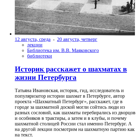
12 августа, среда
-
20 августа, четверг
лекции
Библиотека им. В.В. Маяковского
библиотеки
Историк расскажет о шахматах в
жизни Петербурга
Татьяна Ивановская, историк, гид, исследователь и
популяризатор истории шахмат в Петербурге, автор
проекта «Шахматный Петербург», расскажет, где в
городе за шахматной доской могли сойтись люди из
разных сословий, как шахматы перебирались из дворцов
и особняков в трактиры, а затем и в клубы, и почему
шахматной столицей России стал именно Петербург. А
на другой лекции посмотрим на шахматную партию как
на текст.