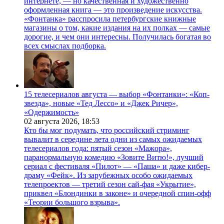
интернете, — но качественная и художественно
оформленная книга — это произведение искусства.
«Фонтанка» расспросила петербургские книжные
магазины о том, какие издания на их полках — самые
дорогие, и чем они интересны. Получилась богатая во
всех смыслах подборка.
15 телесериалов августа — выбор «Фонтанки»: «Коп-
звезда», новые «Тед Лессо» и «Джек Ричер»,
«Одержимость»
02 августа 2026,
18:53
Кто бы мог подумать, что российский стриминг
вывалит в середине лета одни из самых ожидаемых
телесериалов года: пятый сезон «Мажора»,
паранормальную комедию «Зовите Витю!», лучший
сериал с фестиваля «Пилот» — «Паша» и даже кибер-
драму «Фейк». Из зарубежных особо ожидаемых
телепроектов — третий сезон сай-фая «Укрытие»,
приквел «Блондинки в законе» и очередной спин-офф
«Теории большого взрыва».