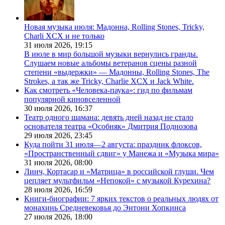
Новая музыка июля: Мадонна, Rolling Stones, Tricky,
Charli XCX и не только
31 июля 2026,
19:15
В июле в мир большой музыки вернулись гранды.
Слушаем новые альбомы ветеранов сцены разной
степени «выдержки» — Мадонны, Rolling Stones, The
Strokes, а так же Tricky, Charlie XCX и Jack White.
Как смотреть «Человека-паука»: гид по фильмам
популярной киновселенной
30 июля 2026,
16:37
Театр одного шамана: девять дней назад не стало
основателя театра «Особняк» Дмитрия Поднозова
29 июля 2026,
23:45
Куда пойти 31 июля—2 августа: праздник флоксов,
«Пространственный сдвиг» у Манежа и «Музыка мира»
31 июля 2026,
08:00
Линч, Кортасар и «Матрица» в российской глуши. Чем
цепляет мультфильм «Непокой» с музыкой Курехина?
28 июля 2026,
16:59
Книги-биографии: 7 ярких текстов о реальных людях от
монахинь Средневековья до Энтони Хопкинса
27 июля 2026,
18:00