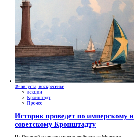
09 августа, воскресенье
лекции
Кронштадт
Прочее
Историк проведет по имперскому и
советскому Кронштадту
На Якорной площади можно любоваться Морским