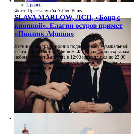
Прочее
Фото: Пресс-служба A-One Films
SLAVA MARLOW, ЛСП, «Бонд с
кнопкой». Елагин остров примет
«Пикник Афиши»
Летний вайб традиционно поддерживает музыкальный
фестиваль «Пикник Афиши». Фестиваль под открытым
небом стартует 8 августа в 12:00 и продлится до 23:00.
Развернут пять сцен, интерактивные зоны и фудкорт.
Музыкальную программу составят рэп, инди и
электроника. 0+
Рейтинг:
Фото: Пресс-служба A-One Films