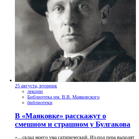
25 августа, вторник
лекции
Библиотека им. В.В. Маяковского
библиотеки
В «Маяковке» расскажут о
смешном и страшном у Булгакова
»…склад моего ума сатирический. Из-под пера выходят