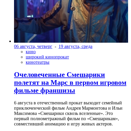
06 августа, четверг
-
19 августа, среда
кино
широкий кинопрокат
кинотеатры
Очеловеченные Смешарики
полетят на Марс в первом игровом
фильме франшизы
6 августа в отечественный прокат выходит семейный
приключенческий фильм Андрея Мармонтова и Ильи
Максимова «Смешарики сквозь вселенные». Это
первый полнометражный фильм по «Смешарикам»,
совместивший анимацию и игру живых актеров.