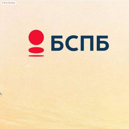
РЕКЛАМА
Афиша Plus
#телегид
Фонтанка.ру
Сегодня:
2026.08.08
21:35
Афиша Plus
кино
спектакли
выставки
концерты
лекции
книги
афиша плюс
новости
+