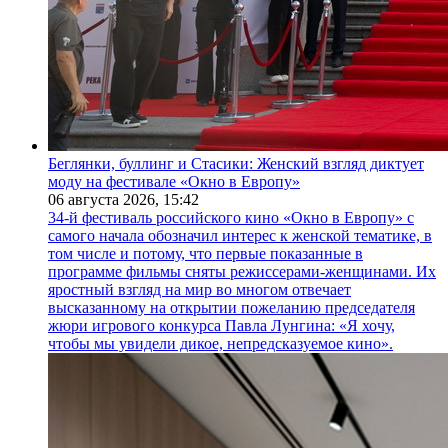
Беглянки, буллинг и Стасики: Женский взгляд диктует
моду на фестивале «Окно в Европу»
06 августа 2026,
15:42
34-й фестиваль российского кино «Окно в Европу» с
самого начала обозначил интерес к женской тематике, в
том числе и потому, что первые показанные в
программе фильмы сняты режиссерами-женщинами. Их
яростный взгляд на мир во многом отвечает
высказанному на открытии пожеланию председателя
жюри игрового конкурса Павла Лунгина: «Я хочу,
чтобы мы увидели дикое, непредсказуемое кино».