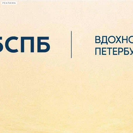
РЕКЛАМА
Афиша Plus
#телегид
Фонтанка.ру
Сегодня:
2026.08.06
04:50
Афиша Plus
кино
спектакли
выставки
концерты
лекции
книги
афиша плюс
новости
+