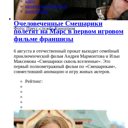
кино
широкий кинопрокат
кинотеатры
Очеловеченные Смешарики
Фото: Пресс-служба Кинопром
полетят на Марс в первом игровом
фильме франшизы
6 августа в отечественный прокат выходит семейный
приключенческий фильм Андрея Мармонтова и Ильи
Максимова «Смешарики сквозь вселенные». Это
первый полнометражный фильм по «Смешарикам»,
совместивший анимацию и игру живых актеров.
Рейтинг: