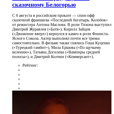
сказочному Белогорью
С 6 августа в российском прокате — спин-офф
сказочной франшизы «Последний богатырь. Колобок»
от режиссера Антона Маслова. В роли Тихона выступил
Дмитрий Журавлев («Батя»). Кирилл Зайцев
(«Движение вверх») вернулся в камео в роли Финиста-
Ясного Сокола. Актер выполнял почти все трюки
самостоятельно. В фильме также снялись Гоша Куценко
(«Турецкий гамбит»), Мила Ершова («По щучьему
велению»), Татьяна Догилева («Вампиры средней
полосы»), и Дмитрий Колчин («Коммерсант»).
Рейтинг: