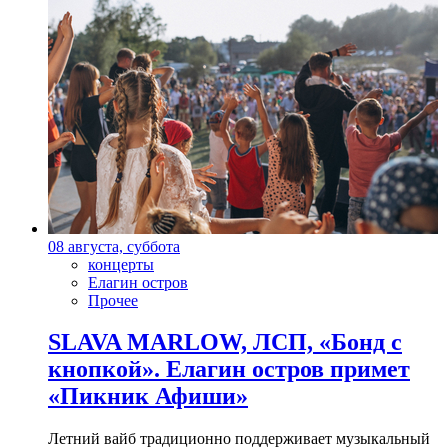
08 августа, суббота
концерты
Елагин остров
Прочее
SLAVA MARLOW, ЛСП, «Бонд с
кнопкой». Елагин остров примет
«Пикник Афиши»
Летний вайб традиционно поддерживает музыкальный