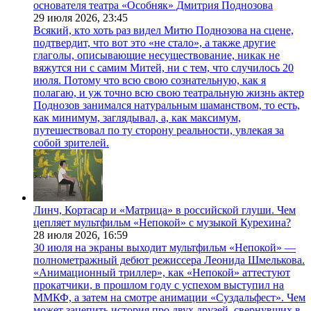
основателя театра «Особняк» Дмитрия Поднозова
29 июля 2026,
23:45
Всякий, кто хоть раз видел Митю Поднозова на сцене,
подтвердит, что вот это «не стало», а также другие
глаголы, описывающие несуществование, никак не
вяжутся ни с самим Митей, ни с тем, что случилось 20
июля. Потому что всю свою сознательную, как я
полагаю, и уж точно всю свою театральную жизнь актер
Поднозов занимался натуральным шаманством, то есть,
как минимум, заглядывал, а, как максимум,
путешествовал по ту сторону реальности, увлекая за
собой зрителей.
Линч, Кортасар и «Матрица» в российской глуши. Чем
цепляет мультфильм «Непокой» с музыкой Курехина?
28 июля 2026,
16:59
30 июля на экраны выходит мультфильм «Непокой» —
полнометражный дебют режиссера Леонида Шмелькова.
«Анимационный триллер», как «Непокой» аттестуют
прокатчики, в прошлом году с успехом выступил на
ММКФ, а затем на смотре анимации «Суздальфест». Чем
может зацепить история про двух друзей, свернувших в