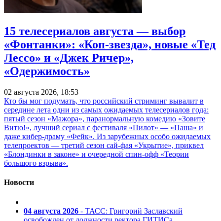
15 телесериалов августа — выбор
«Фонтанки»: «Коп-звезда», новые «Тед
Лессо» и «Джек Ричер»,
«Одержимость»
02 августа 2026, 18:53
Кто бы мог подумать, что российский стриминг вывалит в
середине лета одни из самых ожидаемых телесериалов года:
пятый сезон «Мажора», паранормальную комедию «Зовите
Витю!», лучший сериал с фестиваля «Пилот» — «Паша» и
даже кибер-драму «Фейк». Из зарубежных особо ожидаемых
телепроектов — третий сезон сай-фая «Укрытие», приквел
«Блондинки в законе» и очередной спин-офф «Теории
большого взрыва».
Новости
04 августа 2026
- ТАСС: Григорий Заславский
освобожден от должности ректора ГИТИСа