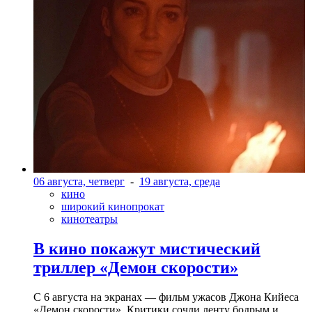
06 августа, четверг
-
19 августа, среда
кино
широкий кинопрокат
кинотеатры
В кино покажут мистический
триллер «Демон скорости»
С 6 августа на экранах — фильм ужасов Джона Кийеса
«Демон скорости». Критики сочли ленту бодрым и