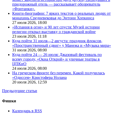
придорожный отель — рассказывает обозреватель
«Фонтанки».
Книги-биографии: 7 ярких текстов о реальных людях от
монахинь Средневековья до Энтони Хопкинса
27 июля 2026,
18:00
«Испания в огне» и 90 лет спустя: Музей истории
религии открыл выставку о гражданской войне
23 июля 2026,
11:18
Куда пойти 31 июля—2 августа: праздник флоксов,
«Пространственный сдвиг» у Манежа и «Музыка мира»
31 июля 2026,
08:00
Куда пойти 24 — 26 июля: Джазовый фестиваль по
всему городу, «Окна Открой» и уличные театры в
ЦПКиО
24 июля 2026,
08:00
На греческом фронте без перемен. Какой получилась
«Одиссея» Кристофера Нолана
20 июля 2026,
12:59
Предыдущие статьи
Фишки
Календарь в RSS