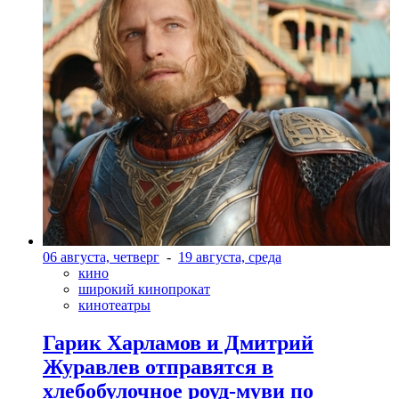
06 августа, четверг
-
19 августа, среда
кино
широкий кинопрокат
кинотеатры
Гарик Харламов и Дмитрий
Журавлев отправятся в
хлебобулочное роуд-муви по