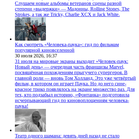
Слушаем новые альбомы ветеранов сцены разной
степени «выдержки» — Мадонны, Rolling Stones, The
Strokes, а так же Tricky, Charlie XCX и Jack White.
Как смотреть «Человека-паука»: гид по фильмам
популярной киновселенной
30 июля 2026,
16:37
31 июля на мировые экраны выходит «Человек-паук:
Новый день» — очередная часть франшизы Marvel,
посвящённая похождениям прыгучего супергероя. В
главной роли — вновь Том Холланд. Это уже четвёртый
фильм, в котором он играет Паука. Но до него сине-
красное трико появлялось на экране множество раз. Для
тех, кто подзабыл историю, «Фонтанка» подготовила
исчерпывающий гид по киновоплощениям человека-
паука!
Театр одного шамана: девять дней назад не стало