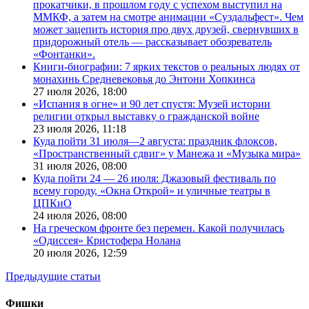
прокатчики, в прошлом году с успехом выступил на
ММКФ, а затем на смотре анимации «Суздальфест». Чем
может зацепить история про двух друзей, свернувших в
придорожный отель — рассказывает обозреватель
«Фонтанки».
Книги-биографии: 7 ярких текстов о реальных людях от
монахинь Средневековья до Энтони Хопкинса
27 июля 2026,
18:00
«Испания в огне» и 90 лет спустя: Музей истории
религии открыл выставку о гражданской войне
23 июля 2026,
11:18
Куда пойти 31 июля—2 августа: праздник флоксов,
«Пространственный сдвиг» у Манежа и «Музыка мира»
31 июля 2026,
08:00
Куда пойти 24 — 26 июля: Джазовый фестиваль по
всему городу, «Окна Открой» и уличные театры в
ЦПКиО
24 июля 2026,
08:00
На греческом фронте без перемен. Какой получилась
«Одиссея» Кристофера Нолана
20 июля 2026,
12:59
Предыдущие статьи
Фишки