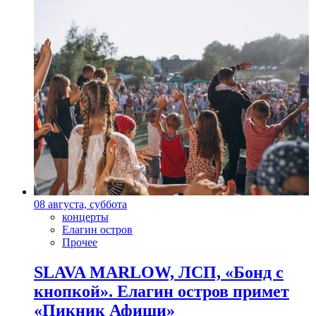
08 августа, суббота
концерты
Елагин остров
Прочее
SLAVA MARLOW, ЛСП, «Бонд с
кнопкой». Елагин остров примет
«Пикник Афиши»