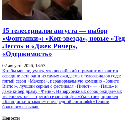
15 телесериалов августа — выбор
«Фонтанки»: «Коп-звезда», новые «Тед
Лессо» и «Джек Ричер»,
«Одержимость»
02 августа 2026, 18:53
Кто бы мог подумать, что российский стриминг вывалит в
середине лета одни из самых ожидаемых телесериалов года:
пятый сезон «Мажора», паранормальную комедию «Зовите
Витю!», лучший сериал с фестиваля «Пилот» — «Паша» и
даже кибер-драму «Фейк». Из зарубежных особо ожидаемых
телепроектов — третий сезон сай-фая «Укрытие», приквел
«Блондинки в законе» и очередной спин-офф «Теории
большого взрыва».
Новости