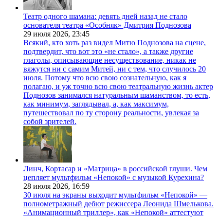
Театр одного шамана: девять дней назад не стало
основателя театра «Особняк» Дмитрия Поднозова
29 июля 2026,
23:45
Всякий, кто хоть раз видел Митю Поднозова на сцене,
подтвердит, что вот это «не стало», а также другие
глаголы, описывающие несуществование, никак не
вяжутся ни с самим Митей, ни с тем, что случилось 20
июля. Потому что всю свою сознательную, как я
полагаю, и уж точно всю свою театральную жизнь актер
Поднозов занимался натуральным шаманством, то есть,
как минимум, заглядывал, а, как максимум,
путешествовал по ту сторону реальности, увлекая за
собой зрителей.
Линч, Кортасар и «Матрица» в российской глуши. Чем
цепляет мультфильм «Непокой» с музыкой Курехина?
28 июля 2026,
16:59
30 июля на экраны выходит мультфильм «Непокой» —
полнометражный дебют режиссера Леонида Шмелькова.
«Анимационный триллер», как «Непокой» аттестуют