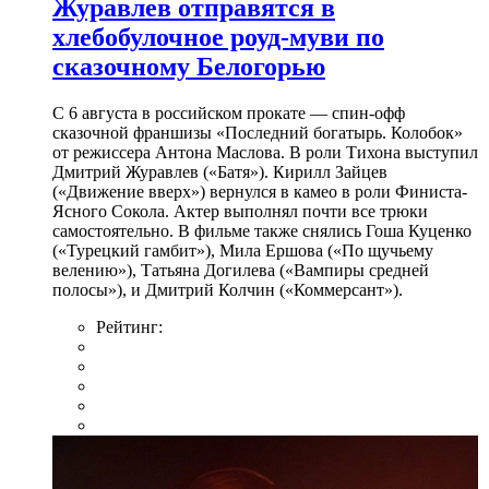
Журавлев отправятся в
хлебобулочное роуд-муви по
сказочному Белогорью
С 6 августа в российском прокате — спин-офф
сказочной франшизы «Последний богатырь. Колобок»
от режиссера Антона Маслова. В роли Тихона выступил
Дмитрий Журавлев («Батя»). Кирилл Зайцев
(«Движение вверх») вернулся в камео в роли Финиста-
Ясного Сокола. Актер выполнял почти все трюки
самостоятельно. В фильме также снялись Гоша Куценко
(«Турецкий гамбит»), Мила Ершова («По щучьему
велению»), Татьяна Догилева («Вампиры средней
полосы»), и Дмитрий Колчин («Коммерсант»).
Рейтинг: