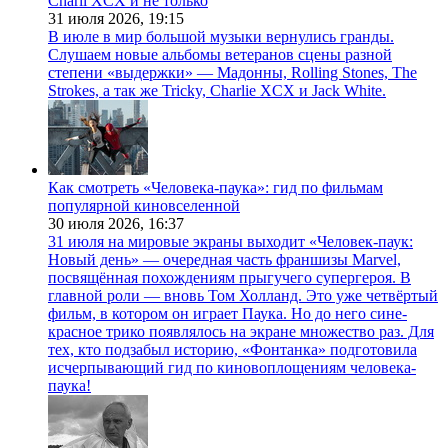
Charli XCX и не только
31 июля 2026,
19:15
В июле в мир большой музыки вернулись гранды.
Слушаем новые альбомы ветеранов сцены разной
степени «выдержки» — Мадонны, Rolling Stones, The
Strokes, а так же Tricky, Charlie XCX и Jack White.
Как смотреть «Человека-паука»: гид по фильмам
популярной киновселенной
30 июля 2026,
16:37
31 июля на мировые экраны выходит «Человек-паук:
Новый день» — очередная часть франшизы Marvel,
посвящённая похождениям прыгучего супергероя. В
главной роли — вновь Том Холланд. Это уже четвёртый
фильм, в котором он играет Паука. Но до него сине-
красное трико появлялось на экране множество раз. Для
тех, кто подзабыл историю, «Фонтанка» подготовила
исчерпывающий гид по киновоплощениям человека-
паука!