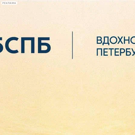
РЕКЛАМА
Афиша Plus
#телегид
Фонтанка.ру
Сегодня:
2026.08.06
02:52
Афиша Plus
кино
спектакли
выставки
концерты
лекции
книги
афиша плюс
новости
+