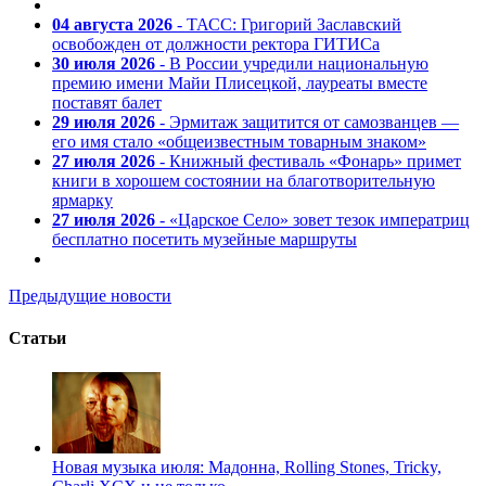
04 августа 2026
- ТАСС: Григорий Заславский
освобожден от должности ректора ГИТИСа
30 июля 2026
- В России учредили национальную
премию имени Майи Плисецкой, лауреаты вместе
поставят балет
29 июля 2026
- Эрмитаж защитится от самозванцев —
его имя стало «общеизвестным товарным знаком»
27 июля 2026
- Книжный фестиваль «Фонарь» примет
книги в хорошем состоянии на благотворительную
ярмарку
27 июля 2026
- «Царское Село» зовет тезок императриц
бесплатно посетить музейные маршруты
Предыдущие новости
Статьи
Новая музыка июля: Мадонна, Rolling Stones, Tricky,