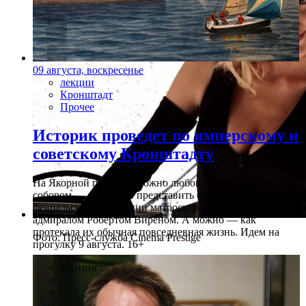
09 августа, воскресенье
лекции
Кронштадт
Прочее
Историк проведет по имперскому и
советскому Кронштадту
На Якорной площади можно любоваться Морским
собором — но можно представить себе, как после
февральской революции матросы расправились здесь с
адмиралом Робертом Виреном. А можно — как
протекала их обычная повседневная жизнь. Идем на
Фото: Пресс-служба Cinema Prestige
прогулку 9 августа. 16+
Рейтинг: