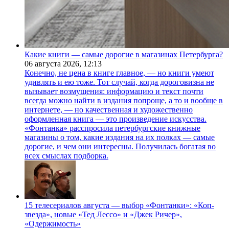
Какие книги — самые дорогие в магазинах Петербурга?
06 августа 2026,
12:13
Конечно, не цена в книге главное, — но книги умеют
удивлять и ею тоже. Тот случай, когда дороговизна не
вызывает возмущения: информацию и текст почти
всегда можно найти в издания попроще, а то и вообще в
интернете, — но качественная и художественно
оформленная книга — это произведение искусства.
«Фонтанка» расспросила петербургские книжные
магазины о том, какие издания на их полках — самые
дорогие, и чем они интересны. Получилась богатая во
всех смыслах подборка.
15 телесериалов августа — выбор «Фонтанки»: «Коп-
звезда», новые «Тед Лессо» и «Джек Ричер»,
«Одержимость»