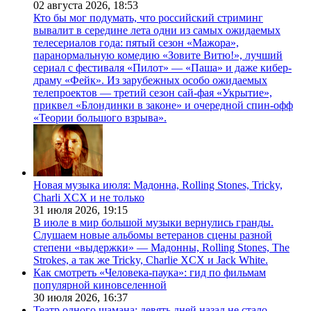
02 августа 2026,
18:53
Кто бы мог подумать, что российский стриминг
вывалит в середине лета одни из самых ожидаемых
телесериалов года: пятый сезон «Мажора»,
паранормальную комедию «Зовите Витю!», лучший
сериал с фестиваля «Пилот» — «Паша» и даже кибер-
драму «Фейк». Из зарубежных особо ожидаемых
телепроектов — третий сезон сай-фая «Укрытие»,
приквел «Блондинки в законе» и очередной спин-офф
«Теории большого взрыва».
Новая музыка июля: Мадонна, Rolling Stones, Tricky,
Charli XCX и не только
31 июля 2026,
19:15
В июле в мир большой музыки вернулись гранды.
Слушаем новые альбомы ветеранов сцены разной
степени «выдержки» — Мадонны, Rolling Stones, The
Strokes, а так же Tricky, Charlie XCX и Jack White.
Как смотреть «Человека-паука»: гид по фильмам
популярной киновселенной
30 июля 2026,
16:37
Театр одного шамана: девять дней назад не стало