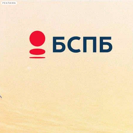
РЕКЛАМА
Афиша Plus
#телегид
Фонтанка.ру
Сегодня:
2026.08.09
05:03
Афиша Plus
кино
спектакли
выставки
концерты
лекции
книги
афиша плюс
новости
+