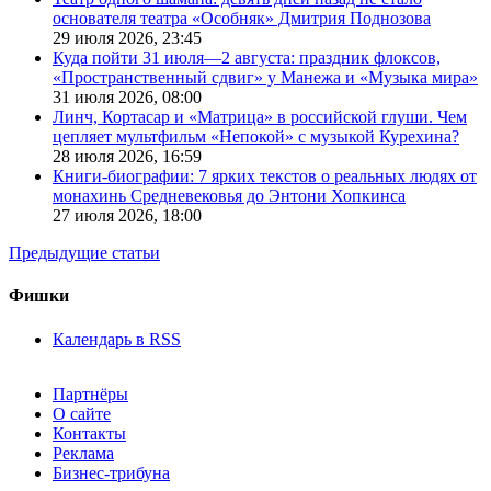
основателя театра «Особняк» Дмитрия Поднозова
29 июля 2026,
23:45
Куда пойти 31 июля—2 августа: праздник флоксов,
«Пространственный сдвиг» у Манежа и «Музыка мира»
31 июля 2026,
08:00
Линч, Кортасар и «Матрица» в российской глуши. Чем
цепляет мультфильм «Непокой» с музыкой Курехина?
28 июля 2026,
16:59
Книги-биографии: 7 ярких текстов о реальных людях от
монахинь Средневековья до Энтони Хопкинса
27 июля 2026,
18:00
Предыдущие статьи
Фишки
Календарь в RSS
Партнёры
О сайте
Контакты
Реклама
Бизнес-трибуна