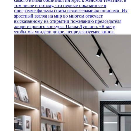
самого начала обозначил интерес к женской тематике, в
том числе и потому, что первые показанные в
программе фильмы сняты режиссерами-женщинами. Их
яростный взгляд на мир во многом отвечает
высказанному на открытии пожеланию председателя
жюри игрового конкурса Павла Лунгина: «Я хочу,
чтобы мы увидели дикое, непредсказуемое кино».