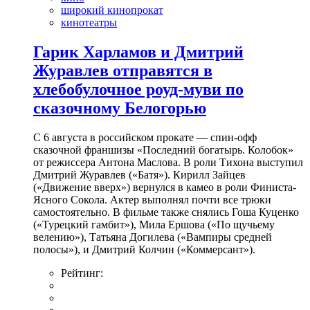
широкий кинопрокат
кинотеатры
Гарик Харламов и Дмитрий
Журавлев отправятся в
хлебобулочное роуд-муви по
сказочному Белогорью
С 6 августа в российском прокате — спин-офф
сказочной франшизы «Последний богатырь. Колобок»
от режиссера Антона Маслова. В роли Тихона выступил
Дмитрий Журавлев («Батя»). Кирилл Зайцев
(«Движение вверх») вернулся в камео в роли Финиста-
Ясного Сокола. Актер выполнял почти все трюки
самостоятельно. В фильме также снялись Гоша Куценко
(«Турецкий гамбит»), Мила Ершова («По щучьему
велению»), Татьяна Догилева («Вампиры средней
полосы»), и Дмитрий Колчин («Коммерсант»).
Рейтинг: