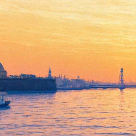
Убийца
21 марта 2013, четверг
,
19.30
Версия для печати
Все спектакли
Балтийский дом
Все театры
Финский режиссер азербайджанского происхождения Камран