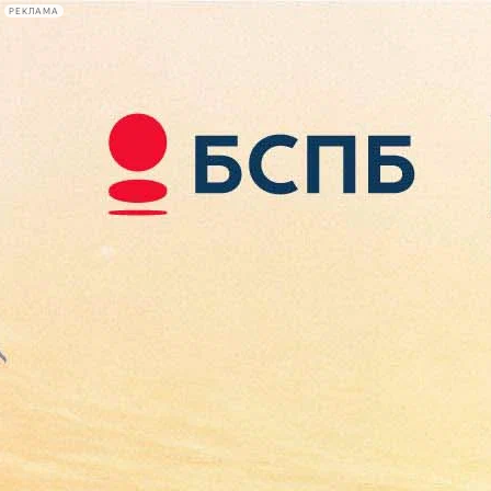
РЕКЛАМА
Афиша Plus
#телегид
Фонтанка.ру
Сегодня:
2026.08.08
18:57
Афиша Plus
кино
спектакли
выставки
концерты
лекции
книги
афиша плюс
новости
+