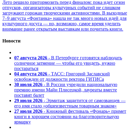
Лето решило притормозить перед финалом: пока идет сезон
отпусков, организаторы культурных событий не слишком
загружают горожан творческими активностями. В выходные
7–9 августа «Фонтанка» нашла не так много новых идей для
культурного досуга — но, возможно, самое время уделить
внимание ранее открытым выставкам или почитать книги.
Новости
07 августа 2026
- В Петербурге готовятся наблюдать
солнечное затмение — чтобы его увидеть, нужно
постараться
04 августа 2026
- ТАСС: Григорий Заславский
освобожден от должности ректора ГИТИСа
30 июля 2026
- В России учредили национальную
премию имени Майи Плисецкой, лауреаты вместе
поставят балет
29 июля 2026
- Эрмитаж защитится от самозванцев —
его имя стало «общеизвестным товарным знаком»
27 июля 2026
- Книжный фестиваль «Фонарь» примет
книги в хорошем состоянии на благотворительную
ярмарку