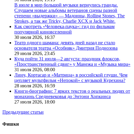
В июле в мир большой музыки вернулись гранды.
Слушаем новые альбомы ветеранов сцены разной
степени «выдержки» — Мадонны, Rolling Stones, The
Strokes, а так же Tricky, Charlie XCX и Jack White.
Как смотреть «Человека-паука»: гид по фильмам
популярной киновселенной
30 июля 2026,
16:37
Театр одного шамана: девять дней назад не стало
основателя театра «Особняк» Дмитрия Поднозова
29 июля 2026,
23:45
Куда пойти 31 июля—2 августа: праздник флоксов,
«Пространственный сдвиг» у Манежа и «Музыка мира»
31 июля 2026,
08:00
Линч, Кортасар и «Матрица» в российской глуши. Чем
цепляет мультфильм «Непокой» с музыкой Курехина?
28 июля 2026,
16:59
Книги-биографии: 7 ярких текстов о реальных людях от
монахинь Средневековья до Энтони Хопкинса
27 июля 2026,
18:00
Предыдущие статьи
Фишки