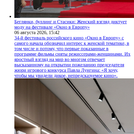
Беглянки, буллинг и Стасики: Женский взгляд диктует
моду на фестивале «Окно в Европу»
06 августа 2026,
15:42
34-й фестиваль российского кино «Окно в Европу» с
самого начала обозначил интерес к женской тематике, в
том числе и потому, что первые показанные в
программе фильмы сняты режиссерами-женщинами. Их
яростный взгляд на мир во многом отвечает
высказанному на открытии пожеланию председателя
жюри игрового конкурса Павла Лунгина: «Я хочу,
чтобы мы увидели дикое, непредсказуемое кино».