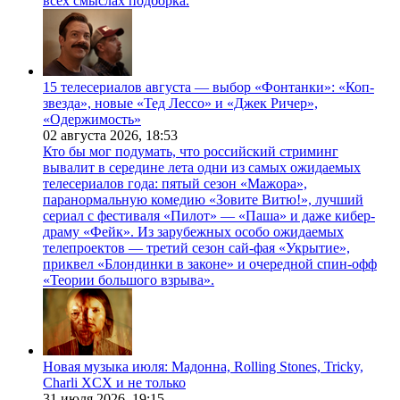
всех смыслах подборка.
15 телесериалов августа — выбор «Фонтанки»: «Коп-
звезда», новые «Тед Лессо» и «Джек Ричер»,
«Одержимость»
02 августа 2026,
18:53
Кто бы мог подумать, что российский стриминг
вывалит в середине лета одни из самых ожидаемых
телесериалов года: пятый сезон «Мажора»,
паранормальную комедию «Зовите Витю!», лучший
сериал с фестиваля «Пилот» — «Паша» и даже кибер-
драму «Фейк». Из зарубежных особо ожидаемых
телепроектов — третий сезон сай-фая «Укрытие»,
приквел «Блондинки в законе» и очередной спин-офф
«Теории большого взрыва».
Новая музыка июля: Мадонна, Rolling Stones, Tricky,
Charli XCX и не только
31 июля 2026,
19:15