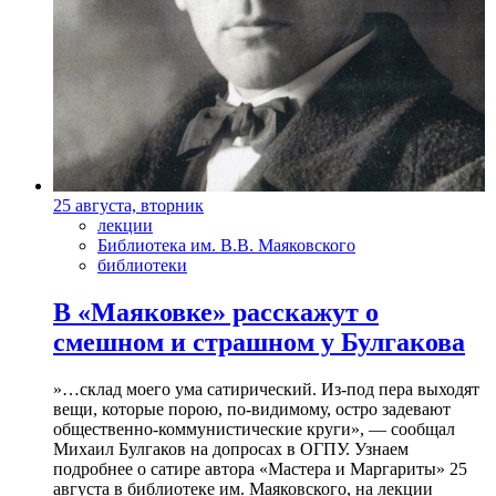
25 августа, вторник
лекции
Библиотека им. В.В. Маяковского
библиотеки
В «Маяковке» расскажут о
смешном и страшном у Булгакова
»…склад моего ума сатирический. Из-под пера выходят
вещи, которые порою, по-видимому, остро задевают
общественно-коммунистические круги», — сообщал
Михаил Булгаков на допросах в ОГПУ. Узнаем
подробнее о сатире автора «Мастера и Маргариты» 25
августа в библиотеке им. Маяковского, на лекции