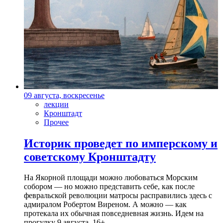
09 августа, воскресенье
лекции
Кронштадт
Прочее
Историк проведет по имперскому и
советскому Кронштадту
На Якорной площади можно любоваться Морским
собором — но можно представить себе, как после
февральской революции матросы расправились здесь с
адмиралом Робертом Виреном. А можно — как
протекала их обычная повседневная жизнь. Идем на
прогулку 9 августа. 16+