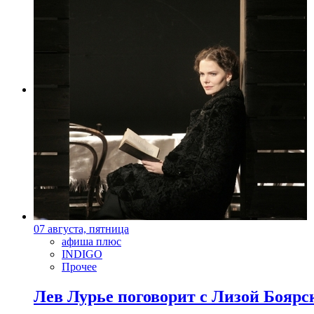
Фото: Пресс-служба A-One Films
07 августа, пятница
афиша плюс
INDIGO
Прочее
Лев Лурье поговорит с Лизой Боярск