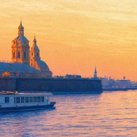
Энималс
06 марта 2013, среда
-
27 марта 2013, среда
Версия для печати