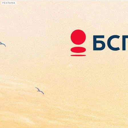
РЕКЛАМА
Афиша Plus
#телегид
Фонтанка.ру
Сегодня:
2026.08.07
03:56
Афиша Plus
кино
спектакли
выставки
концерты
лекции
книги
афиша плюс
новости
+