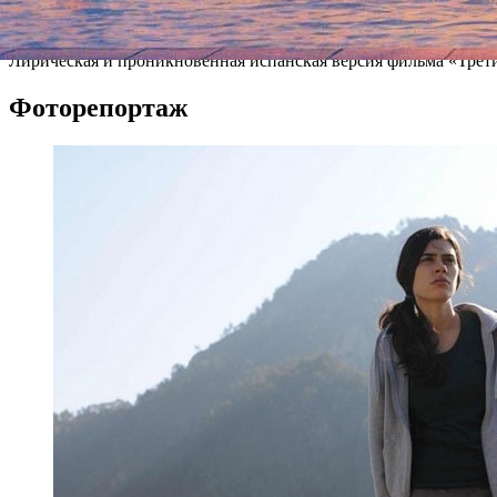
Все кино
Лирическая и проникновенная испанская версия фильма «Тр
Фоторепортаж