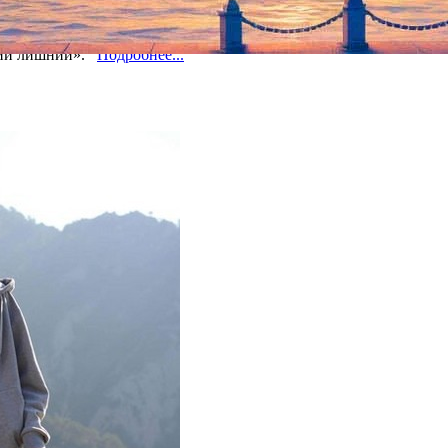
етий лишний».
Подробнее...