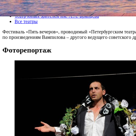
Все спектакли
Театр юных зрителей им. А.А. Брянцева
Все театры
Фестиваль «Пять вечеров», проводимый «Петербургским театр
по произведениям Вампилова – другого ведущего советского 
Фоторепортаж