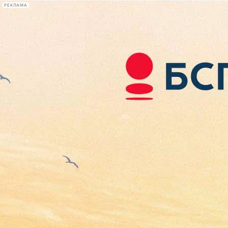
РЕКЛАМА
Афиша Plus
#телегид
Фонтанка.ру
Сегодня:
2026.08.08
06:45
Афиша Plus
кино
спектакли
выставки
концерты
лекции
книги
афиша плюс
новости
+