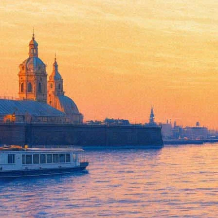
«Утиная охота» на фестивале 
08 февраля 2013, пятница
,
19.00
Версия для печати