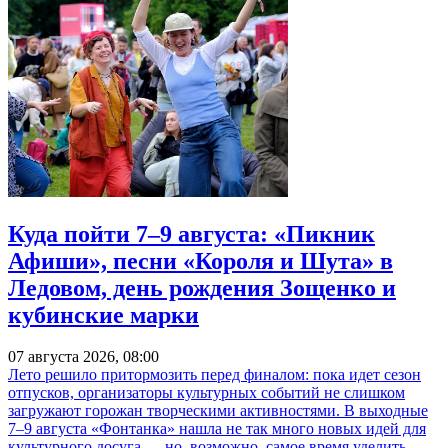
Куда пойти 7–9 августа: «Пикник
Афиши», песни «Короля и Шута» в
Ледовом, день рождения Зощенко и
кубинские марки
07 августа 2026, 08:00
Лето решило притормозить перед финалом: пока идет сезон
отпусков, организаторы культурных событий не слишком
загружают горожан творческими активностями. В выходные
7–9 августа «Фонтанка» нашла не так много новых идей для
культурного досуга — но, возможно, самое время уделить