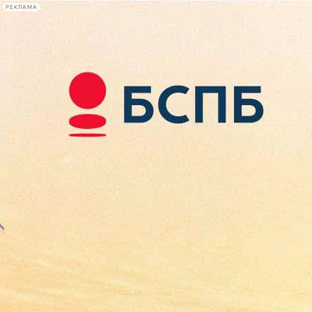
РЕКЛАМА
Афиша Plus
#телегид
Фонтанка.ру
Сегодня:
2026.08.07
08:51
Афиша Plus
кино
спектакли
выставки
концерты
лекции
книги
афиша плюс
новости
+