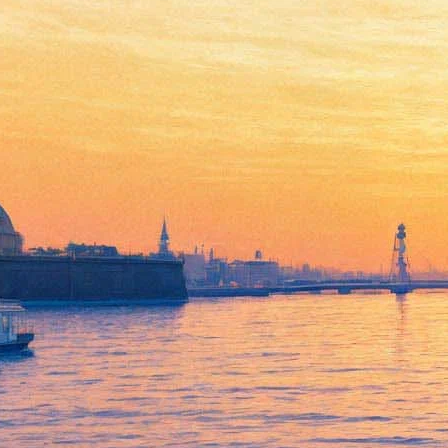
«Акмеизм-символизм».
Живопись Зами (Алиреза)
Надери