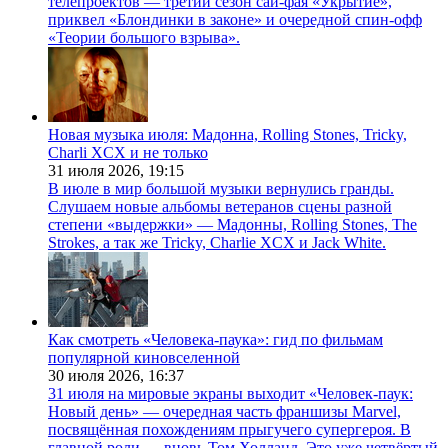
телепроектов — третий сезон сай-фая «Укрытие»,
приквел «Блондинки в законе» и очередной спин-офф
«Теории большого взрыва».
Новая музыка июля: Мадонна, Rolling Stones, Tricky,
Charli XCX и не только
31 июля 2026,
19:15
В июле в мир большой музыки вернулись гранды.
Слушаем новые альбомы ветеранов сцены разной
степени «выдержки» — Мадонны, Rolling Stones, The
Strokes, а так же Tricky, Charlie XCX и Jack White.
Как смотреть «Человека-паука»: гид по фильмам
популярной киновселенной
30 июля 2026,
16:37
31 июля на мировые экраны выходит «Человек-паук:
Новый день» — очередная часть франшизы Marvel,
посвящённая похождениям прыгучего супергероя. В
главной роли — вновь Том Холланд. Это уже четвёртый