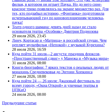
фильм, в котором он играет Паука. Но до него сине-
красное трико появлялось на экране множество раз. Для
тех, кто подзабыл историю, «Фонтанка» подготовила
исчерпывающий гид по киновоплощениям человека-
паука!
Театр одного шамана: девять дней назад не стало
основателя театра «Особняк» Дмитрия Поднозова
29 июля 2026,
23:45
Линч, Кортасар и «Матрица» в российской глуши. Чем
цепляет мультфильм «Непокой» с музыкой Курехина?
28 июля 2026,
16:59
Куда пойти 31 июля—2 августа: праздник флоксов,
«Пространственный сдвиг» у Манежа и «Музыка мира»
31 июля 2026,
08:00
Книги-биографии: 7 ярких текстов о реальных людях от
монахинь Средневековья до Энтони Хопкинса
27 июля 2026,
18:00
Куда пойти 24 — 26 июля: Джазовый фестиваль по
всему городу, «Окна Открой» и уличные театры в
ЦПКиО
24 июля 2026,
08:00
Предыдущие статьи