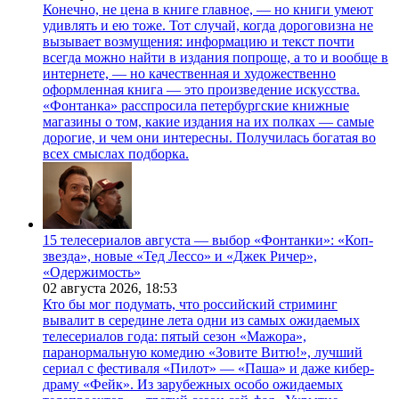
Конечно, не цена в книге главное, — но книги умеют
удивлять и ею тоже. Тот случай, когда дороговизна не
вызывает возмущения: информацию и текст почти
всегда можно найти в издания попроще, а то и вообще в
интернете, — но качественная и художественно
оформленная книга — это произведение искусства.
«Фонтанка» расспросила петербургские книжные
магазины о том, какие издания на их полках — самые
дорогие, и чем они интересны. Получилась богатая во
всех смыслах подборка.
15 телесериалов августа — выбор «Фонтанки»: «Коп-
звезда», новые «Тед Лессо» и «Джек Ричер»,
«Одержимость»
02 августа 2026,
18:53
Кто бы мог подумать, что российский стриминг
вывалит в середине лета одни из самых ожидаемых
телесериалов года: пятый сезон «Мажора»,
паранормальную комедию «Зовите Витю!», лучший
сериал с фестиваля «Пилот» — «Паша» и даже кибер-
драму «Фейк». Из зарубежных особо ожидаемых