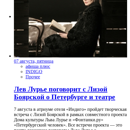
Фото: Пресс-служба галереи "Сарай"
07 августа, пятница
афиша плюс
INDIGO
Прочее
Лев Лурье поговорит с Лизой
Боярской о Петербурге и театре
7 августа в атриуме отеля «Индиго» пройдет творческая
встреча с Лизой Боярской в рамках совместного проекта
Дома культуры Льва Лурье и «Фонтанки.ру»
«Петербургский человек». Все встречи проекта — это