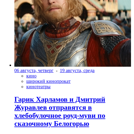
06 августа, четверг
-
19 августа, среда
кино
широкий кинопрокат
кинотеатры
Гарик Харламов и Дмитрий
Журавлев отправятся в
хлебобулочное роуд-муви по
сказочному Белогорью