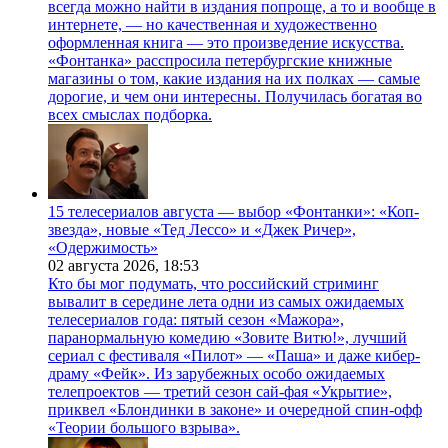
всегда можно найти в издания попроще, а то и вообще в
интернете, — но качественная и художественно
оформленная книга — это произведение искусства.
«Фонтанка» расспросила петербургские книжные
магазины о том, какие издания на их полках — самые
дорогие, и чем они интересны. Получилась богатая во
всех смыслах подборка.
15 телесериалов августа — выбор «Фонтанки»: «Коп-
звезда», новые «Тед Лессо» и «Джек Ричер»,
«Одержимость»
02 августа 2026,
18:53
Кто бы мог подумать, что российский стриминг
вывалит в середине лета одни из самых ожидаемых
телесериалов года: пятый сезон «Мажора»,
паранормальную комедию «Зовите Витю!», лучший
сериал с фестиваля «Пилот» — «Паша» и даже кибер-
драму «Фейк». Из зарубежных особо ожидаемых
телепроектов — третий сезон сай-фая «Укрытие»,
приквел «Блондинки в законе» и очередной спин-офф
«Теории большого взрыва».