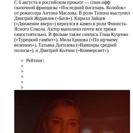
С 6 августа в российском прокате — спин-офф
сказочной франшизы «Последний богатырь. Колобок»
от режиссера Антона Маслова. В роли Тихона выступил
Дмитрий Журавлев («Батя»). Кирилл Зайцев
(«Движение вверх») вернулся в камео в роли Финиста-
Ясного Сокола. Актер выполнял почти все трюки
самостоятельно. В фильме также снялись Гоша Куценко
(«Турецкий гамбит»), Мила Ершова («По щучьему
велению»), Татьяна Догилева («Вампиры средней
полосы»), и Дмитрий Колчин («Коммерсант»).
Рейтинг: