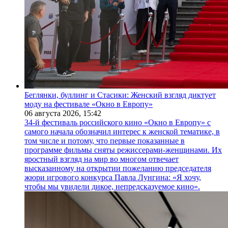
Беглянки, буллинг и Стасики: Женский взгляд диктует
моду на фестивале «Окно в Европу»
06 августа 2026,
15:42
34-й фестиваль российского кино «Окно в Европу» с
самого начала обозначил интерес к женской тематике, в
том числе и потому, что первые показанные в
программе фильмы сняты режиссерами-женщинами. Их
яростный взгляд на мир во многом отвечает
высказанному на открытии пожеланию председателя
жюри игрового конкурса Павла Лунгина: «Я хочу,
чтобы мы увидели дикое, непредсказуемое кино».