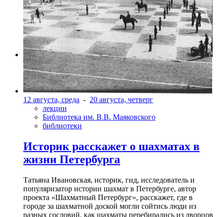
Фото: Пресс-служба Театр им. Маяковского/Фото: Денис
Жулин
12 августа, среда
-
20 августа, четверг
лекции
Библиотека им. В.В. Маяковского
библиотеки
Историк расскажет о шахматах в
жизни Петербурга
Татьяна Ивановская, историк, гид, исследователь и
популяризатор истории шахмат в Петербурге, автор
проекта «Шахматный Петербург», расскажет, где в
городе за шахматной доской могли сойтись люди из
разных сословий, как шахматы перебирались из дворцов