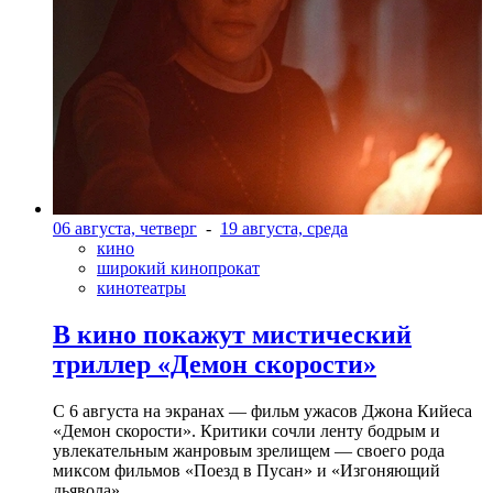
06 августа, четверг
-
19 августа, среда
кино
широкий кинопрокат
кинотеатры
В кино покажут мистический
триллер «Демон скорости»
С 6 августа на экранах — фильм ужасов Джона Кийеса
«Демон скорости». Критики сочли ленту бодрым и
увлекательным жанровым зрелищeм — своего рода
миксом фильмов «Поезд в Пусан» и «Изгоняющий
дьявола».