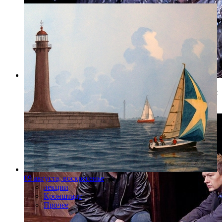
Фото: Пресс-служба Театр им. Маяковского/Фото: Денис
Жулин
09 августа, воскресенье
лекции
Кронштадт
Прочее