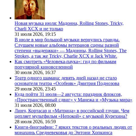
Новая музыка июля: Мадонна, Rolling Stones, Tricky,
Charli XCX и не только
31 июля 2026,
19:15
В июле в мир большой музыки вернулись гранды.
Слушаем новые альбомы ветеранов сцены разной
степени «выдержки» — Мадонны, Rolling Stones, The
Strokes, а так же Tricky, Charlie XCX и Jack White.
Как смотреть «Человека-паука»: гид по фильмам
популярной киновселенной
30 июля 2026,
16:37
Театр одного шамана: девять дней назад не стало
основателя театра «Особняк» Дмитрия Поднозова
29 июля 2026,
23:45
Куда пойти 31 июля—2 августа: праздник флоксов,
«Пространственный сдвиг» у Манежа и «Музыка мира»
31 июля 2026,
08:00
Линч, Кортасар и «Матрица» в российской глуши. Чем
цепляет мультфильм «Непокой» с музыкой Курехина?
28 июля 2026,
16:59
Книги-биографии: 7 ярких текстов о реальных людях от
монахинь Средневековья до Энтони Хопкинса