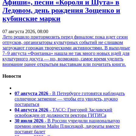
Афиши», песни «Короля и Шута» в
Ледовом, день рождения Зощенко и
кубинские марки
07 августа 2026, 08:00
Лето решило притормозить перед финалом: пока идет сезон
отпусков, организаторы культурных событий не слишком
загружают горожан творческими активностями. В выходные
7–9 августа «Фонтанка» нашла не так много новых идей для
культурного досуга — но, возможно, самое время уделить
внимание ранее открытым выставкам или почитать книги.
Новости
07 августа 2026
- В Петербурге готовятся наблюдать
солнечное затмение — чтобы его увидеть, нужно
постараться
04 августа 2026
- ТАСС: Григорий Заславский
освобожден от должности ректора ГИТИСа
30 июля 2026
- В России учредили национальную
премию имени Майи Плисецкой, лауреаты вместе
поставят балет