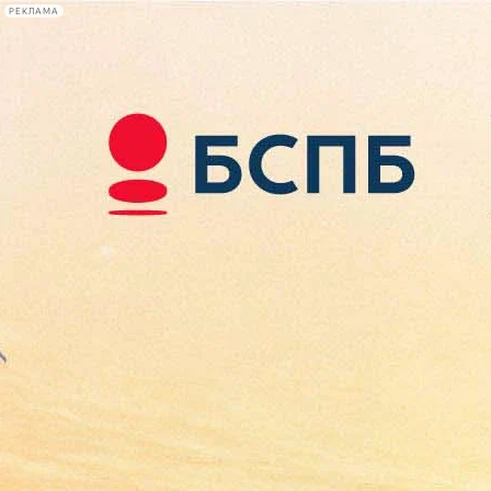
РЕКЛАМА
Афиша Plus
#телегид
Фонтанка.ру
Сегодня:
2026.08.09
10:03
Афиша Plus
кино
спектакли
выставки
концерты
лекции
книги
афиша плюс
новости
+