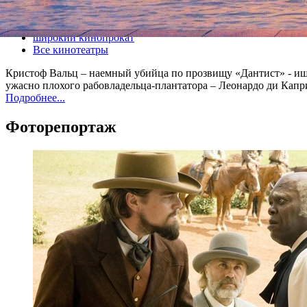
Все кино
широкий кинопрокат
Все кинотеатры
Кристоф Вальц – наемный убийца по прозвищу «Дантист» - ище
ужасно плохого рабовладельца-плантатора – Леонардо ди Кап
Подробнее...
Фоторепортаж