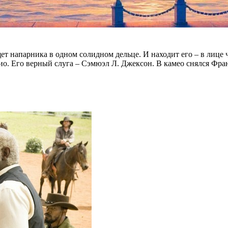
т напарника в одном солидном дельце. И находит его – в лице
рио. Его верный слуга – Сэмюэл Л. Джексон. В камео снялся Ф