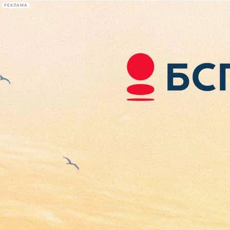
РЕКЛАМА
Афиша Plus
#телегид
Фонтанка.ру
Сегодня:
2026.08.08
16:25
Афиша Plus
кино
спектакли
выставки
концерты
лекции
книги
афиша плюс
новости
+