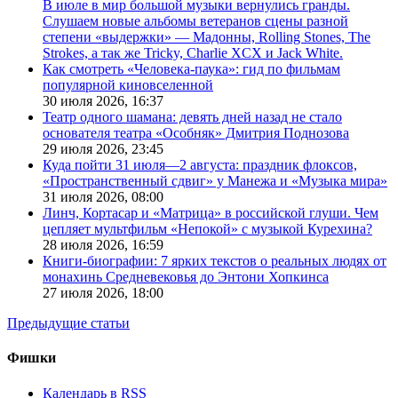
В июле в мир большой музыки вернулись гранды.
Слушаем новые альбомы ветеранов сцены разной
степени «выдержки» — Мадонны, Rolling Stones, The
Strokes, а так же Tricky, Charlie XCX и Jack White.
Как смотреть «Человека-паука»: гид по фильмам
популярной киновселенной
30 июля 2026,
16:37
Театр одного шамана: девять дней назад не стало
основателя театра «Особняк» Дмитрия Поднозова
29 июля 2026,
23:45
Куда пойти 31 июля—2 августа: праздник флоксов,
«Пространственный сдвиг» у Манежа и «Музыка мира»
31 июля 2026,
08:00
Линч, Кортасар и «Матрица» в российской глуши. Чем
цепляет мультфильм «Непокой» с музыкой Курехина?
28 июля 2026,
16:59
Книги-биографии: 7 ярких текстов о реальных людях от
монахинь Средневековья до Энтони Хопкинса
27 июля 2026,
18:00
Предыдущие статьи
Фишки
Календарь в RSS