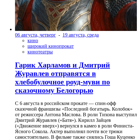
06 августа, четверг
-
19 августа, среда
кино
широкий кинопрокат
кинотеатры
Гарик Харламов и Дмитрий
Журавлев отправятся в
хлебобулочное роуд-муви по
сказочному Белогорью
С 6 августа в российском прокате — спин-офф
сказочной франшизы «Последний богатырь. Колобок»
от режиссера Антона Маслова. В роли Тихона выступил
Дмитрий Журавлев («Батя»). Кирилл Зайцев
(«Движение вверх») вернулся в камео в роли Финиста-
Ясного Сокола. Актер выполнял почти все трюки
самостоятельно. В фильме также снялись Гоша Куценко