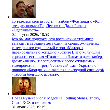
15 телесериалов августа — выбор «Фонтанки»: «Коп-
звезда», новые «Тед Лессо» и «Джек Ричер»,
«Одержимость»
02 августа 2026,
18:53
Кто бы мог подумать, что российский стриминг
вывалит в середине лета одни из самых ожидаемых
телесериалов года: пятый сезон «Мажора»,
паранормальную комедию «Зовите Витю!», лучший
сериал с фестиваля «Пилот» — «Паша» и даже кибер-
драму «Фейк». Из зарубежных особо ожидаемых
телепроектов — третий сезон сай-фая «Укрытие»,
приквел «Блондинки в законе» и очередной спин-офф
«Теории большого взрыва».
Новая музыка июля: Мадонна, Rolling Stones, Tricky,
Charli XCX и не только
31 июля 2026,
19:15