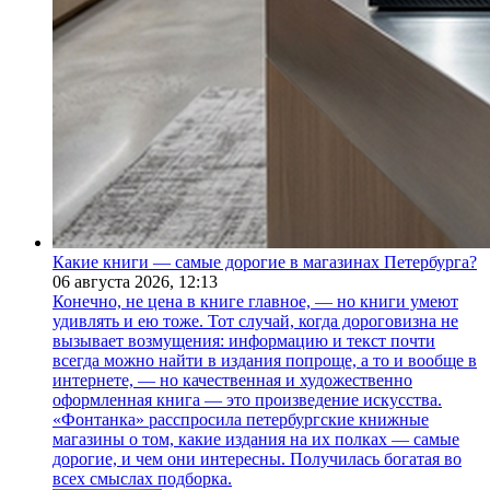
Какие книги — самые дорогие в магазинах Петербурга?
06 августа 2026,
12:13
Конечно, не цена в книге главное, — но книги умеют
удивлять и ею тоже. Тот случай, когда дороговизна не
вызывает возмущения: информацию и текст почти
всегда можно найти в издания попроще, а то и вообще в
интернете, — но качественная и художественно
оформленная книга — это произведение искусства.
«Фонтанка» расспросила петербургские книжные
магазины о том, какие издания на их полках — самые
дорогие, и чем они интересны. Получилась богатая во
всех смыслах подборка.