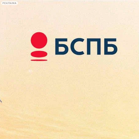
РЕКЛАМА
Афиша Plus
#телегид
Фонтанка.ру
Сегодня:
2026.08.09
00:35
Афиша Plus
кино
спектакли
выставки
концерты
лекции
книги
афиша плюс
новости
+