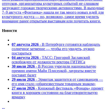
отпусков, организаторы культурных событий не слишком
загружают горожан творческими активностями. В выходные
7–9 августа «Фонтанка» нашла не так много новых идей для
культурного досуга — но, возможно, самое время уделить
внимание ранее открытым выставкам или почитать книги.
Новости
07 августа 2026
- В Петербурге готовятся наблюдать
солнечное затмение — чтобы его увидеть, нужно
постараться
04 августа 2026
- ТАСС: Григорий Заславский
освобожден от должности ректора ГИТИСа
30 июля 2026
- В России учредили национальную
премию имени Майи Плисецкой, лауреаты вместе
поставят балет
29 июля 2026
- Эрмитаж защитится от самозванцев —
его имя стало «общеизвестным товарным знаком»
27 июля 2026
- Книжный фестиваль «Фонарь» примет
книги в хорошем состоянии на благотворительную
ярмарку