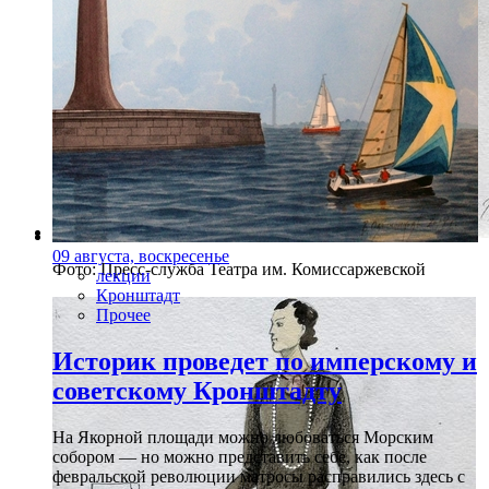
09 августа, воскресенье
Фото: Пресс-служба Театра им. Комиссаржевской
лекции
Кронштадт
Прочее
Историк проведет по имперскому и
советскому Кронштадту
На Якорной площади можно любоваться Морским
собором — но можно представить себе, как после
февральской революции матросы расправились здесь с