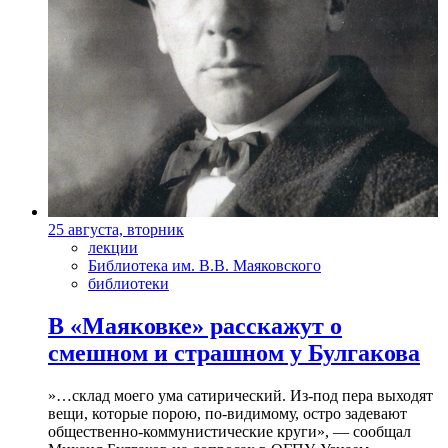
25 августа, вторник
лекции
Библиотека им. В.В. Маяковского
библиотеки
В «Маяковке» расскажут о
смешном и страшном у Булгакова
»…склад моего ума сатирический. Из-под пера выходят
вещи, которые порою, по-видимому, остро задевают
общественно-коммунистические круги», — сообщал