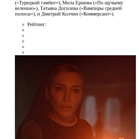
(«Турецкий гамбит»), Мила Ершова («По щучьему
велению»), Татьяна Догилева («Вампиры средней
полосы»), и Дмитрий Колчин («Коммерсант»).
Рейтинг: