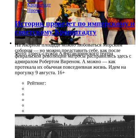
Кронштадт
Прочее
Историк проведет по имперскому и
советскому Кронштадту
На Якорной площади можно любоваться Морским
собором — но можно представить себе, как после
Фото: Пресс-служба Александринского театра
февральской революции матросы расправились здесь с
адмиралом Робертом Виреном. А можно — как
протекала их обычная повседневная жизнь. Идем на
прогулку 9 августа. 16+
Рейтинг: