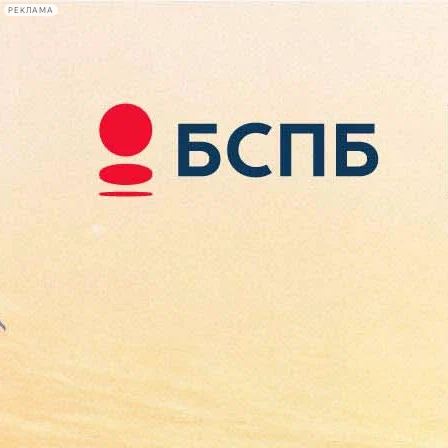
РЕКЛАМА
Афиша Plus
#телегид
Фонтанка.ру
Сегодня:
2026.08.09
15:29
Афиша Plus
кино
спектакли
выставки
концерты
лекции
книги
афиша плюс
новости
+