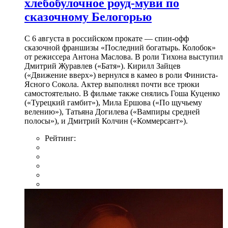
хлебобулочное роуд-муви по
сказочному Белогорью
С 6 августа в российском прокате — спин-офф
сказочной франшизы «Последний богатырь. Колобок»
от режиссера Антона Маслова. В роли Тихона выступил
Дмитрий Журавлев («Батя»). Кирилл Зайцев
(«Движение вверх») вернулся в камео в роли Финиста-
Ясного Сокола. Актер выполнял почти все трюки
самостоятельно. В фильме также снялись Гоша Куценко
(«Турецкий гамбит»), Мила Ершова («По щучьему
велению»), Татьяна Догилева («Вампиры средней
полосы»), и Дмитрий Колчин («Коммерсант»).
Рейтинг: