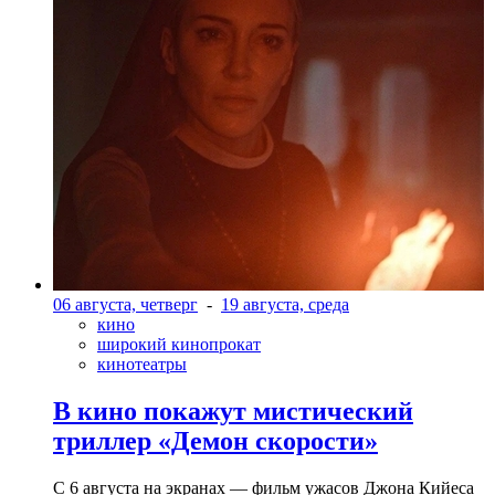
06 августа, четверг
-
19 августа, среда
кино
широкий кинопрокат
кинотеатры
В кино покажут мистический
триллер «Демон скорости»
С 6 августа на экранах — фильм ужасов Джона Кийеса