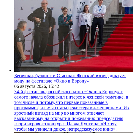
Беглянки, буллинг и Стасики: Женский взгляд диктует
моду на фестивале «Окно в Европу»
06 августа 2026,
15:42
34-й фестиваль российского кино «Окно в Европу» с
самого начала обозначил интерес к женской тематике, в
том числе и потому, что первые показанные в
программе фильмы сняты режиссерами-женщинами. Их
яростный взгляд на мир во многом отвечает
высказанному на открытии пожеланию председателя
жюри игрового конкурса Павла Лунгина: «Я хочу,
чтобы мы увидели дикое, непредсказуемое кино».