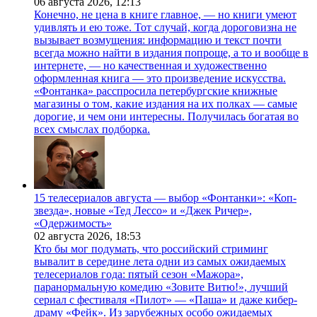
06 августа 2026,
12:13
Конечно, не цена в книге главное, — но книги умеют
удивлять и ею тоже. Тот случай, когда дороговизна не
вызывает возмущения: информацию и текст почти
всегда можно найти в издания попроще, а то и вообще в
интернете, — но качественная и художественно
оформленная книга — это произведение искусства.
«Фонтанка» расспросила петербургские книжные
магазины о том, какие издания на их полках — самые
дорогие, и чем они интересны. Получилась богатая во
всех смыслах подборка.
15 телесериалов августа — выбор «Фонтанки»: «Коп-
звезда», новые «Тед Лессо» и «Джек Ричер»,
«Одержимость»
02 августа 2026,
18:53
Кто бы мог подумать, что российский стриминг
вывалит в середине лета одни из самых ожидаемых
телесериалов года: пятый сезон «Мажора»,
паранормальную комедию «Зовите Витю!», лучший
сериал с фестиваля «Пилот» — «Паша» и даже кибер-
драму «Фейк». Из зарубежных особо ожидаемых