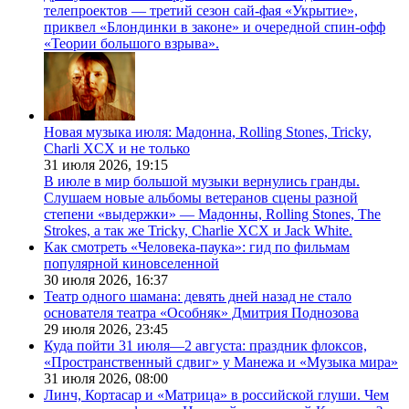
телепроектов — третий сезон сай-фая «Укрытие»,
приквел «Блондинки в законе» и очередной спин-офф
«Теории большого взрыва».
Новая музыка июля: Мадонна, Rolling Stones, Tricky,
Charli XCX и не только
31 июля 2026,
19:15
В июле в мир большой музыки вернулись гранды.
Слушаем новые альбомы ветеранов сцены разной
степени «выдержки» — Мадонны, Rolling Stones, The
Strokes, а так же Tricky, Charlie XCX и Jack White.
Как смотреть «Человека-паука»: гид по фильмам
популярной киновселенной
30 июля 2026,
16:37
Театр одного шамана: девять дней назад не стало
основателя театра «Особняк» Дмитрия Поднозова
29 июля 2026,
23:45
Куда пойти 31 июля—2 августа: праздник флоксов,
«Пространственный сдвиг» у Манежа и «Музыка мира»
31 июля 2026,
08:00
Линч, Кортасар и «Матрица» в российской глуши. Чем