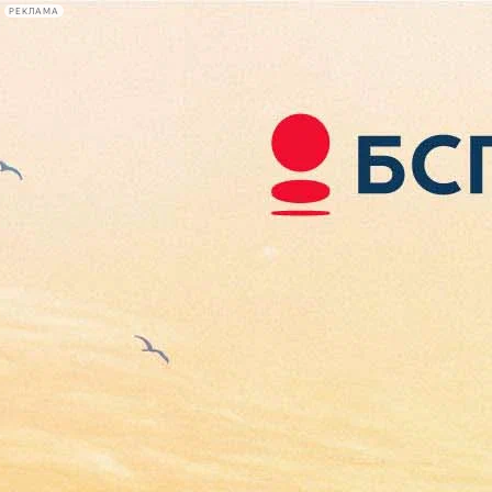
РЕКЛАМА
Афиша Plus
#телегид
Фонтанка.ру
Сегодня:
2026.08.08
18:32
Афиша Plus
кино
спектакли
выставки
концерты
лекции
книги
афиша плюс
новости
+