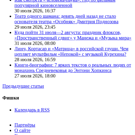
популярной киновселенной
30 июля 2026,
16:37
Театр одного шамана: девять дней назад не стало
основателя театра «Особняк» Дмитрия Поднозова
29 июля 2026,
23:45
Куда пойти 31 июля—2 августа: праздник флоксов,
«Пространственный сдвиг» у Манежа и «Музыка мира»
31 июля 2026,
08:00
Линч, Кортасар и «Матрица» в российской глуши. Чем
цепляет мультфильм «Непокой» с музыкой Курехина?
28 июля 2026,
16:59
Книги-биографии: 7 ярких текстов о реальных людях от
монахинь Средневековья до Энтони Хопкинса
27 июля 2026,
18:00
Предыдущие статьи
Фишки
Календарь в RSS
Партнёры
О сайте