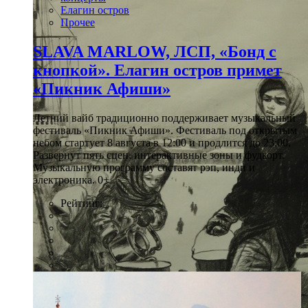
Елагин остров
Прочее
SLAVA MARLOW, ЛСП, «Бонд с
кнопкой». Елагин остров примет
«Пикник Афиши»
Летний вайб традиционно поддерживает музыкальный
фестиваль «Пикник Афиши». Фестиваль под открытым
небом стартует 8 августа в 12:00 и продлится до 23:00.
Развернут пять сцен, интерактивные зоны и фудкорт.
Музыкальную программу составят рэп, инди и
электроника. 0+
Рейтинг: