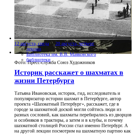
12 августа, среда
-
20 августа, четверг
лекции
Библиотека им. В.В. Маяковского
библиотеки
Фото: Пресс-служба Союз Художников
Историк расскажет о шахматах в
жизни Петербурга
Татьяна Ивановская, историк, гид, исследователь и
популяризатор истории шахмат в Петербурге, автор
проекта «Шахматный Петербург», расскажет, где в
городе за шахматной доской могли сойтись люди из
разных сословий, как шахматы перебирались из дворцов
и особняков в трактиры, а затем и в клубы, и почему
шахматной столицей России стал именно Петербург. А
на другой лекции посмотрим на шахматную партию как