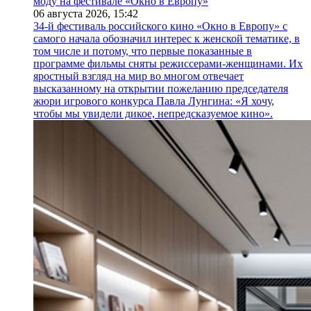
моду на фестивале «Окно в Европу»
06 августа 2026,
15:42
34-й фестиваль российского кино «Окно в Европу» с
самого начала обозначил интерес к женской тематике, в
том числе и потому, что первые показанные в
программе фильмы сняты режиссерами-женщинами. Их
яростный взгляд на мир во многом отвечает
высказанному на открытии пожеланию председателя
жюри игрового конкурса Павла Лунгина: «Я хочу,
чтобы мы увидели дикое, непредсказуемое кино».