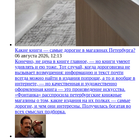
Какие книги — самые дорогие в магазинах Петербурга?
06 августа 2026,
12:13
Конечно, не цена в книге главное, — но книги умеют
удивлять и ею тоже. Тот случай, когда дороговизна не
вызывает возмущения: информацию и текст почти
всегда можно найти в издания попроще, а то и вообще в
интернете, — но качественная и художественно
оформленная книга — это произведение искусства.
«Фонтанка» расспросила петербургские книжные
магазины о том, какие издания на их полках — самые
дорогие, и чем они интересны. Получилась богатая во
всех смыслах подборка.