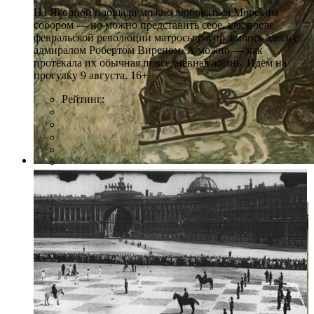
На Якорной площади можно любоваться Морским
собором — но можно представить себе, как после
февральской революции матросы расправились здесь с
адмиралом Робертом Виреном. А можно — как
протекала их обычная повседневная жизнь. Идем на
прогулку 9 августа. 16+
Рейтинг:
Фото: Пресс-служба Союз Художников