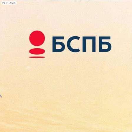
РЕКЛАМА
Афиша Plus
#телегид
Фонтанка.ру
Сегодня:
2026.08.08
20:09
Афиша Plus
кино
спектакли
выставки
концерты
лекции
книги
афиша плюс
новости
+