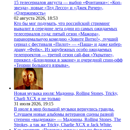
15 телесериалов августа — выбор «Фонтанки»: «Коп-
звезда», новые «Тед Лессо» и «Джек Ричер»,
«Одержимость»
02 августа 2026,
18:53
Кто бы мог подумать, что российский стриминг
вывалит в середине лета одни из самых ожидаемых
телесериалов года: пятый сезон «Мажора»,
паранормальную комедию «Зовите Витю!», лучший
сериал с фестиваля «Пилот» — «Паша» и даже кибер-
драму «Фейк». Из зарубежных особо ожидаемых
телепроектов — третий сезон сай-фая «Укрытие»,
приквел «Блондинки в законе» и очередной спин-офф
«Теории большого взрыва».
Новая музыка июля: Мадонна, Rolling Stones, Tricky,
Charli XCX и не только
31 июля 2026,
19:15
В июле в мир большой музыки вернулись гранды.
Слушаем новые альбомы ветеранов сцены разной
степени «выдержки» — Мадонны, Rolling Stones, The
Strokes, а так же Tricky, Charlie XCX и Jack White.
Как смотреть «Человека-паука»: гид по фильмам