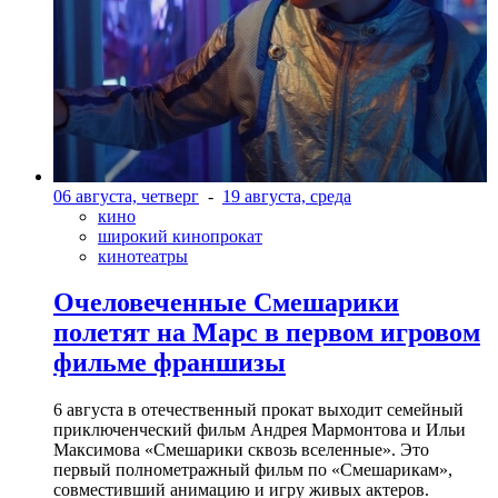
06 августа, четверг
-
19 августа, среда
кино
широкий кинопрокат
кинотеатры
Очеловеченные Смешарики
полетят на Марс в первом игровом
фильме франшизы
6 августа в отечественный прокат выходит семейный
приключенческий фильм Андрея Мармонтова и Ильи
Максимова «Смешарики сквозь вселенные». Это
первый полнометражный фильм по «Смешарикам»,
совместивший анимацию и игру живых актеров.