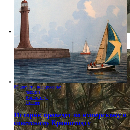
Фото: Пресс-служба Союз Художников
09 августа, воскресенье
лекции
Кронштадт
Прочее
Историк проведет по имперскому и
советскому Кронштадту