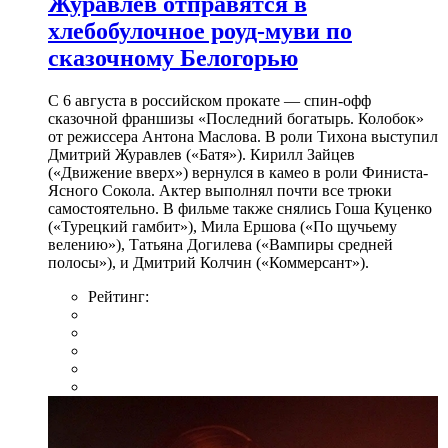
Журавлев отправятся в
хлебобулочное роуд-муви по
сказочному Белогорью
С 6 августа в российском прокате — спин-офф
сказочной франшизы «Последний богатырь. Колобок»
от режиссера Антона Маслова. В роли Тихона выступил
Дмитрий Журавлев («Батя»). Кирилл Зайцев
(«Движение вверх») вернулся в камео в роли Финиста-
Ясного Сокола. Актер выполнял почти все трюки
самостоятельно. В фильме также снялись Гоша Куценко
(«Турецкий гамбит»), Мила Ершова («По щучьему
велению»), Татьяна Догилева («Вампиры средней
полосы»), и Дмитрий Колчин («Коммерсант»).
Рейтинг: