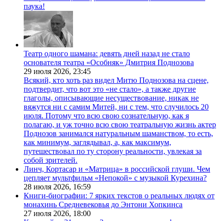
паука!
Театр одного шамана: девять дней назад не стало
основателя театра «Особняк» Дмитрия Поднозова
29 июля 2026,
23:45
Всякий, кто хоть раз видел Митю Поднозова на сцене,
подтвердит, что вот это «не стало», а также другие
глаголы, описывающие несуществование, никак не
вяжутся ни с самим Митей, ни с тем, что случилось 20
июля. Потому что всю свою сознательную, как я
полагаю, и уж точно всю свою театральную жизнь актер
Поднозов занимался натуральным шаманством, то есть,
как минимум, заглядывал, а, как максимум,
путешествовал по ту сторону реальности, увлекая за
собой зрителей.
Линч, Кортасар и «Матрица» в российской глуши. Чем
цепляет мультфильм «Непокой» с музыкой Курехина?
28 июля 2026,
16:59
Книги-биографии: 7 ярких текстов о реальных людях от
монахинь Средневековья до Энтони Хопкинса
27 июля 2026,
18:00