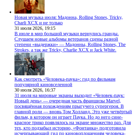
Новая музыка июля: Мадонна, Rolling Stones, Tricky,
Charli XCX и не только
31 июля 2026,
19:15
В июле в мир большой музыки вернулись гранды.
Слушаем новые альбомы ветеранов сцены разной
степени «выдержки» — Мадонны, Rolling Stones, The
Strokes, а так же Tricky, Charlie XCX и Jack White.
Как смотреть «Человека-паука»: гид по фильмам
популярной киновселенной
30 июля 2026,
16:37
31 июля на мировые экраны выходит «Человек-паук:
Новый день» — очередная часть франшизы Marvel,
посвящённая похождениям прыгучего супергероя. В
главной роли — вновь Том Холланд. Это уже четвёртый
фильм, в котором он играет Паука. Но до него сине-
красное трико появлялось на экране множество раз. Для
тех, кто подзабыл историю, «Фонтанка» подготовила
исчерпывающий гид по киновоплощениям человека-