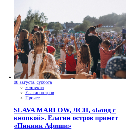
08 августа, суббота
концерты
Елагин остров
Прочее
SLAVA MARLOW, ЛСП, «Бонд с
кнопкой». Елагин остров примет
«Пикник Афиши»