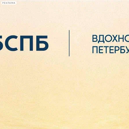
РЕКЛАМА
Афиша Plus
#телегид
Фонтанка.ру
Сегодня:
2026.08.06
20:47
Афиша Plus
кино
спектакли
выставки
концерты
лекции
книги
афиша плюс
новости
+