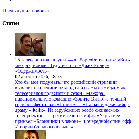
Предыдущие новости
Статьи
15 телесериалов августа — выбор «Фонтанки»: «Коп-
звезда», новые «Тед Лессо» и «Джек Ричер»,
«Одержимость»
02 августа 2026,
18:53
Кто бы мог подумать, что российский стриминг
вывалит в середине лета одни из самых ожидаемых
телесериалов года: пятый сезон «Мажора»,
паранормальную комедию «Зовите Витю!», лучший
сериал с фестиваля «Пилот» — «Паша» и даже кибер-
драму «Фейк». Из зарубежных особо ожидаемых
телепроектов — третий сезон сай-фая «Укрытие»,
приквел «Блондинки в законе» и очередной спин-офф
«Теории большого взрыва».