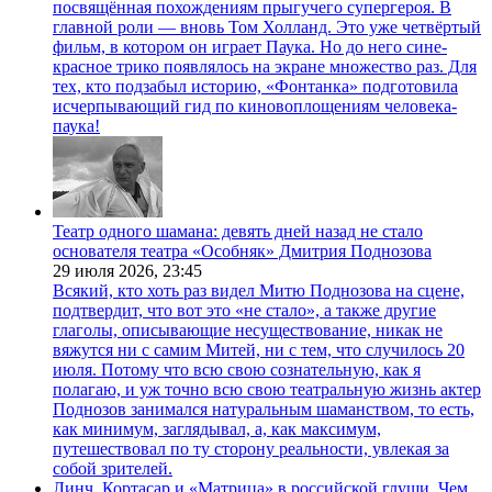
посвящённая похождениям прыгучего супергероя. В
главной роли — вновь Том Холланд. Это уже четвёртый
фильм, в котором он играет Паука. Но до него сине-
красное трико появлялось на экране множество раз. Для
тех, кто подзабыл историю, «Фонтанка» подготовила
исчерпывающий гид по киновоплощениям человека-
паука!
Театр одного шамана: девять дней назад не стало
основателя театра «Особняк» Дмитрия Поднозова
29 июля 2026,
23:45
Всякий, кто хоть раз видел Митю Поднозова на сцене,
подтвердит, что вот это «не стало», а также другие
глаголы, описывающие несуществование, никак не
вяжутся ни с самим Митей, ни с тем, что случилось 20
июля. Потому что всю свою сознательную, как я
полагаю, и уж точно всю свою театральную жизнь актер
Поднозов занимался натуральным шаманством, то есть,
как минимум, заглядывал, а, как максимум,
путешествовал по ту сторону реальности, увлекая за
собой зрителей.
Линч, Кортасар и «Матрица» в российской глуши. Чем