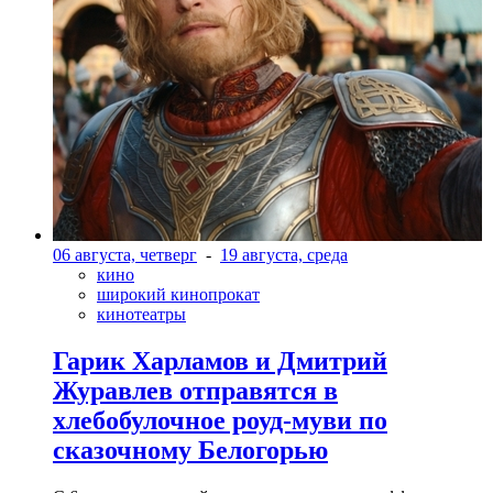
06 августа, четверг
-
19 августа, среда
кино
широкий кинопрокат
кинотеатры
Гарик Харламов и Дмитрий
Журавлев отправятся в
хлебобулочное роуд-муви по
сказочному Белогорью