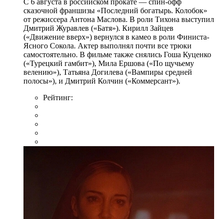
С 6 августа в российском прокате — спин-офф
сказочной франшизы «Последний богатырь. Колобок»
от режиссера Антона Маслова. В роли Тихона выступил
Дмитрий Журавлев («Батя»). Кирилл Зайцев
(«Движение вверх») вернулся в камео в роли Финиста-
Ясного Сокола. Актер выполнял почти все трюки
самостоятельно. В фильме также снялись Гоша Куценко
(«Турецкий гамбит»), Мила Ершова («По щучьему
велению»), Татьяна Догилева («Вампиры средней
полосы»), и Дмитрий Колчин («Коммерсант»).
Рейтинг: