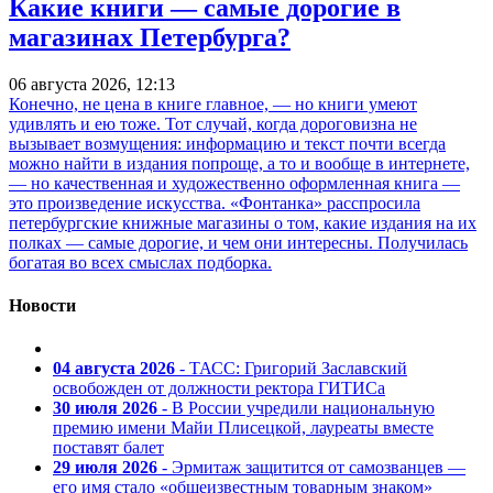
Какие книги — самые дорогие в
магазинах Петербурга?
06 августа 2026, 12:13
Конечно, не цена в книге главное, — но книги умеют
удивлять и ею тоже. Тот случай, когда дороговизна не
вызывает возмущения: информацию и текст почти всегда
можно найти в издания попроще, а то и вообще в интернете,
— но качественная и художественно оформленная книга —
это произведение искусства. «Фонтанка» расспросила
петербургские книжные магазины о том, какие издания на их
полках — самые дорогие, и чем они интересны. Получилась
богатая во всех смыслах подборка.
Новости
04 августа 2026
- ТАСС: Григорий Заславский
освобожден от должности ректора ГИТИСа
30 июля 2026
- В России учредили национальную
премию имени Майи Плисецкой, лауреаты вместе
поставят балет
29 июля 2026
- Эрмитаж защитится от самозванцев —
его имя стало «общеизвестным товарным знаком»