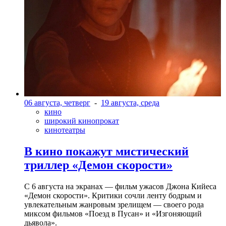
06 августа, четверг
-
19 августа, среда
кино
широкий кинопрокат
кинотеатры
В кино покажут мистический
триллер «Демон скорости»
С 6 августа на экранах — фильм ужасов Джона Кийеса
«Демон скорости». Критики сочли ленту бодрым и
увлекательным жанровым зрелищeм — своего рода
миксом фильмов «Поезд в Пусан» и «Изгоняющий
дьявола».