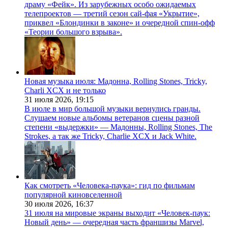
драму «Фейк». Из зарубежных особо ожидаемых
телепроектов — третий сезон сай-фая «Укрытие»,
приквел «Блондинки в законе» и очередной спин-офф
«Теории большого взрыва».
Новая музыка июля: Мадонна, Rolling Stones, Tricky,
Charli XCX и не только
31 июля 2026,
19:15
В июле в мир большой музыки вернулись гранды.
Слушаем новые альбомы ветеранов сцены разной
степени «выдержки» — Мадонны, Rolling Stones, The
Strokes, а так же Tricky, Charlie XCX и Jack White.
Как смотреть «Человека-паука»: гид по фильмам
популярной киновселенной
30 июля 2026,
16:37
31 июля на мировые экраны выходит «Человек-паук:
Новый день» — очередная часть франшизы Marvel,