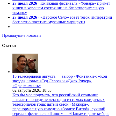
27 июля 2026
- Книжный фестиваль «Фонарь» примет
книги в хорошем состоянии на благотворительную
ярмарку
27 июля 2026
- «Царское Село» зовет тезок императриц
бесплатно посетить музейные маршруты
Предыдущие новости
Статьи
15 телесериалов августа — выбор «Фонтанки»: «Коп-
звезда», новые «Тед Лессо» и «Джек Ричер»,
«Одержимость»
02 августа 2026,
18:53
Кто бы мог подумать, что российский стриминг
вывалит в середине лета одни из самых ожидаемых
телесериалов года: пятый сезон «Мажора»,
паранормальную комедию «Зовите Витю!», лучший
сериал с фестиваля «Пилот» — «Паша» и даже кибер-