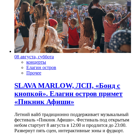
08 августа, суббота
концерты
Елагин остров
Прочее
SLAVA MARLOW, ЛСП, «Бонд с
кнопкой». Елагин остров примет
«Пикник Афиши»
Летний вайб традиционно поддерживает музыкальный
фестиваль «Пикник Афиши». Фестиваль под открытым
небом стартует 8 августа в 12:00 и продлится до 23:00.
Развернут пять сцен, интерактивные зоны и фудкорт.