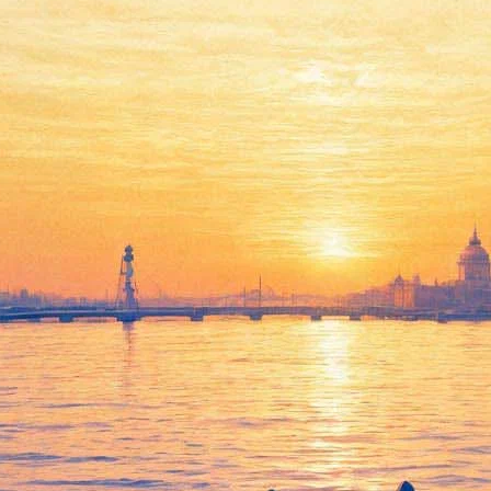
Эстонский национальный
симфонический оркестр с
маэстро Неэме Ярви