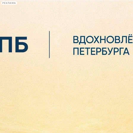
РЕКЛАМА
Афиша Plus
#телегид
Фонтанка.ру
Сегодня:
2026.08.06
21:06
Афиша Plus
кино
спектакли
выставки
концерты
лекции
книги
афиша плюс
новости
+