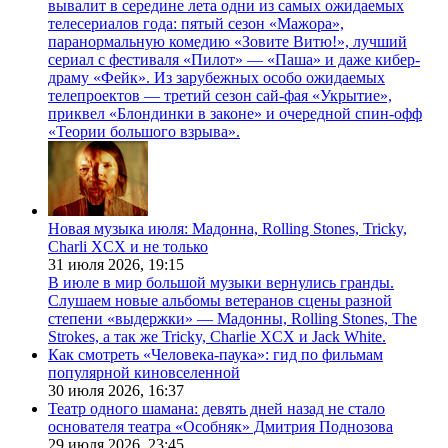
вывалит в середине лета одни из самых ожидаемых
телесериалов года: пятый сезон «Мажора»,
паранормальную комедию «Зовите Витю!», лучший
сериал с фестиваля «Пилот» — «Паша» и даже кибер-
драму «Фейк». Из зарубежных особо ожидаемых
телепроектов — третий сезон сай-фая «Укрытие»,
приквел «Блондинки в законе» и очередной спин-офф
«Теории большого взрыва».
Новая музыка июля: Мадонна, Rolling Stones, Tricky,
Charli XCX и не только
31 июля 2026,
19:15
В июле в мир большой музыки вернулись гранды.
Слушаем новые альбомы ветеранов сцены разной
степени «выдержки» — Мадонны, Rolling Stones, The
Strokes, а так же Tricky, Charlie XCX и Jack White.
Как смотреть «Человека-паука»: гид по фильмам
популярной киновселенной
30 июля 2026,
16:37
Театр одного шамана: девять дней назад не стало
основателя театра «Особняк» Дмитрия Поднозова
29 июля 2026,
23:45