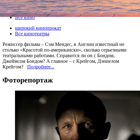
29 октября 2012, понедельник
-
28 ноября 2012, среда
Версия для печати
Все кино
широкий кинопрокат
Все кинотеатры
Режиссер фильма – Сэм Мендес, в Англии известный не
столько «Красотой по-американски», сколько серьезными
театральными работами. Справится ли он с Бондом,
Джеймсом Бондом? А главное – с Крейгом, Дэниелом
Крейгом?
Подробнее...
Фоторепортаж