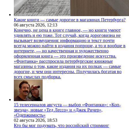
Какие книги — самые дорогие в магазинах Петербурга?
06 августа 2026,
12:13
Конечно, не цена в книге главное, — но книги умеют
удивлять и ею тоже. Тот случай, когда дороговизна не
вызывает возмущения: информацию и текст почти
всегда можно найти в издания попроще, а то и вообще в
интернете, — но качественная и художественно
оформленная книга — это произведение искусства.
«Фонтанка» расспросила петербургские книжные
магазины о том, какие издания на их полках — самые
дорогие, и чем они интересны. Получилась богатая во
всех смыслах подборка.
15 телесериалов августа — выбор «Фонтанки»: «Коп-
звезда», новые «Тед Лессо» и «Джек Ричер»,
«Одержимость»
02 августа 2026,
18:53
Кто бы мог подумать, что российский стриминг