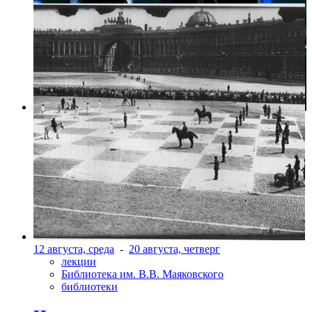
Фото: Пресс-служба компании WDSSPR
12 августа, среда
-
20 августа, четверг
лекции
Библиотека им. В.В. Маяковского
библиотеки