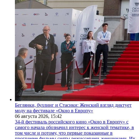
Беглянки, буллинг и Стасики: Женский взгляд диктует
моду на фестивале «Окно в Европу»
06 августа 2026,
15:42
34-й фестиваль российского кино «Окно в Европу» с
самого начала обозначил интерес к женской тематике, в
том числе и потому, что первые показанные в
программе фильмы сняты режиссерами-женщинами. Их