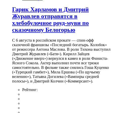
Гарик Харламов и Дмитрий
Журавлев отправятся в
хлебобулочное роуд-муви по
сказочному Белогорью
С 6 августа в российском прокате — спин-офф
сказочной франшизы «Последний богатырь. Колобок»
от режиссера Антона Маслова. В роли Тихона выступил
Дмитрий Журавлев («Батя»). Кирилл Зайцев
(«Движение вверх») вернулся в камео в роли Финиста-
Ясного Сокола. Актер выполнял почти все трюки
самостоятельно. В фильме также снялись Гоша Куценко
(«Турецкий гамбит»), Мила Ершова («По щучьему
велению»), Татьяна Догилева («Вампиры средней
полосы»), и Дмитрий Колчин («Коммерсант»).
Рейтинг: