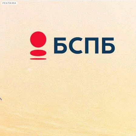
РЕКЛАМА
Афиша Plus
#телегид
Фонтанка.ру
Сегодня:
2026.08.09
05:39
Афиша Plus
кино
спектакли
выставки
концерты
лекции
книги
афиша плюс
новости
+