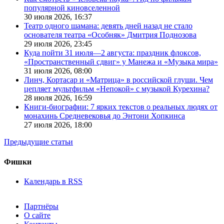
популярной киновселенной
30 июля 2026,
16:37
Театр одного шамана: девять дней назад не стало
основателя театра «Особняк» Дмитрия Поднозова
29 июля 2026,
23:45
Куда пойти 31 июля—2 августа: праздник флоксов,
«Пространственный сдвиг» у Манежа и «Музыка мира»
31 июля 2026,
08:00
Линч, Кортасар и «Матрица» в российской глуши. Чем
цепляет мультфильм «Непокой» с музыкой Курехина?
28 июля 2026,
16:59
Книги-биографии: 7 ярких текстов о реальных людях от
монахинь Средневековья до Энтони Хопкинса
27 июля 2026,
18:00
Предыдущие статьи
Фишки
Календарь в RSS
Партнёры
О сайте