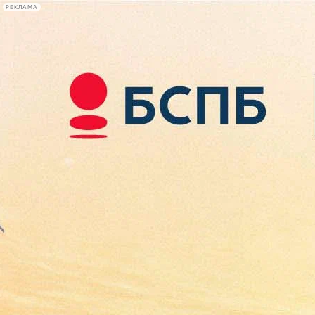
РЕКЛАМА
Афиша Plus
#телегид
Фонтанка.ру
Сегодня:
2026.08.08
16:47
Афиша Plus
кино
спектакли
выставки
концерты
лекции
книги
афиша плюс
новости
+