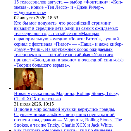
15 телесериалов августа — выбор «Фонтанки»: «Коп-
звезда», новые «Тед Лессо» и «Джек Ричер»,
«Одержимость»
02 августа 2026,
18:53
Кто бы мог подумать, что российский стриминг
вывалит в середине лета одни из самых ожидаемых
телесериалов года: пятый сезон «Мажора»,
паранормальную комедию «Зовите Витю!», лучший
сериал с фестиваля «Пилот» — «Паша» и даже кибер-
драму «Фейк». Из зарубежных особо ожидаемых
телепроектов — третий сезон сай-фая «Укрытие»,
приквел «Блондинки в законе» и очередной спин-офф
«Теории большого взрыва».
Новая музыка июля: Мадонна, Rolling Stones, Tricky,
Charli XCX и не только
31 июля 2026,
19:15
В июле в мир большой музыки вернулись гранды.
Слушаем новые альбомы ветеранов сцены разной
степени «выдержки» — Мадонны, Rolling Stones, The
Strokes, а так же Tricky, Charlie XCX и Jack White.
Как смотреть «Человека-паука»: гид по фильмам