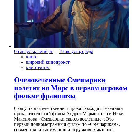
06 августа, четверг
-
19 августа, среда
кино
широкий кинопрокат
кинотеатры
Очеловеченные Смешарики
полетят на Марс в первом игровом
фильме франшизы
6 августа в отечественный прокат выходит семейный
приключенческий фильм Андрея Мармонтова и Ильи
Максимова «Смешарики сквозь вселенные». Это
первый полнометражный фильм по «Смешарикам»,
совместивший анимацию и игру живых актеров.