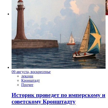
Фото: Пресс-служба "Другое кино"
09 августа, воскресенье
лекции
Кронштадт
Прочее
Историк проведет по имперскому и
советскому Кронштадту