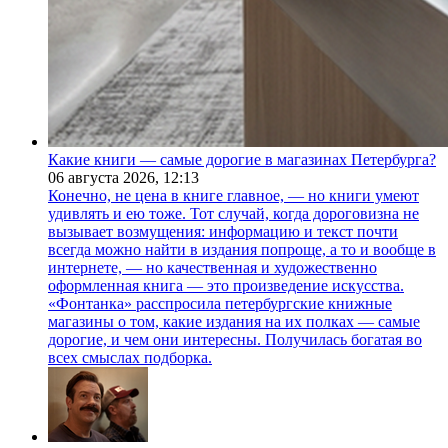
Какие книги — самые дорогие в магазинах Петербурга?
06 августа 2026,
12:13
Конечно, не цена в книге главное, — но книги умеют
удивлять и ею тоже. Тот случай, когда дороговизна не
вызывает возмущения: информацию и текст почти
всегда можно найти в издания попроще, а то и вообще в
интернете, — но качественная и художественно
оформленная книга — это произведение искусства.
«Фонтанка» расспросила петербургские книжные
магазины о том, какие издания на их полках — самые
дорогие, и чем они интересны. Получилась богатая во
всех смыслах подборка.