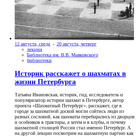
12 августа, среда
-
20 августа, четверг
лекции
Библиотека им. В.В. Маяковского
библиотеки
Историк расскажет о шахматах в
жизни Петербурга
Татьяна Ивановская, историк, гид, исследователь и
популяризатор истории шахмат в Петербурге, автор
проекта «Шахматный Петербург», расскажет, где в
городе за шахматной доской могли сойтись люди из
разных сословий, как шахматы перебирались из дворцов
и особняков в трактиры, а затем и в клубы, и почему
шахматной столицей России стал именно Петербург. А
на другой лекции посмотрим на шахматную партию как