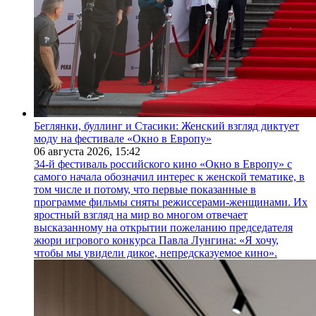
Беглянки, буллинг и Стасики: Женский взгляд диктует
моду на фестивале «Окно в Европу»
06 августа 2026,
15:42
34-й фестиваль российского кино «Окно в Европу» с
самого начала обозначил интерес к женской тематике, в
том числе и потому, что первые показанные в
программе фильмы сняты режиссерами-женщинами. Их
яростный взгляд на мир во многом отвечает
высказанному на открытии пожеланию председателя
жюри игрового конкурса Павла Лунгина: «Я хочу,
чтобы мы увидели дикое, непредсказуемое кино».