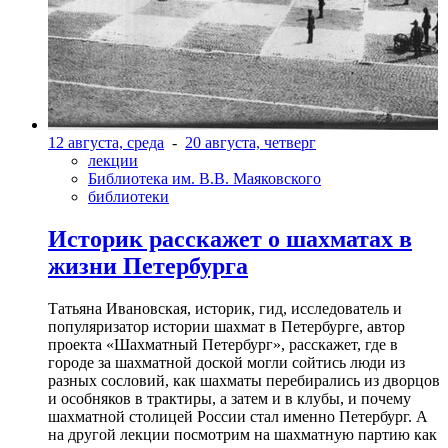
12 августа, среда
-
20 августа, четверг
лекции
Библиотека им. В.В. Маяковского
библиотеки
Историк расскажет о шахматах в
жизни Петербурга
Татьяна Ивановская, историк, гид, исследователь и
популяризатор истории шахмат в Петербурге, автор
проекта «Шахматный Петербург», расскажет, где в
городе за шахматной доской могли сойтись люди из
разных сословий, как шахматы перебирались из дворцов
и особняков в трактиры, а затем и в клубы, и почему
шахматной столицей России стал именно Петербург. А
на другой лекции посмотрим на шахматную партию как