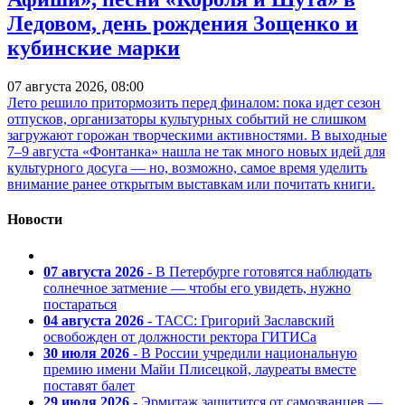
Ледовом, день рождения Зощенко и
кубинские марки
07 августа 2026, 08:00
Лето решило притормозить перед финалом: пока идет сезон
отпусков, организаторы культурных событий не слишком
загружают горожан творческими активностями. В выходные
7–9 августа «Фонтанка» нашла не так много новых идей для
культурного досуга — но, возможно, самое время уделить
внимание ранее открытым выставкам или почитать книги.
Новости
07 августа 2026
- В Петербурге готовятся наблюдать
солнечное затмение — чтобы его увидеть, нужно
постараться
04 августа 2026
- ТАСС: Григорий Заславский
освобожден от должности ректора ГИТИСа
30 июля 2026
- В России учредили национальную
премию имени Майи Плисецкой, лауреаты вместе
поставят балет
29 июля 2026
- Эрмитаж защитится от самозванцев —