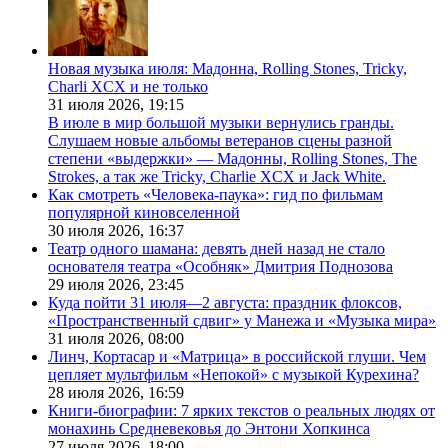
Новая музыка июля: Мадонна, Rolling Stones, Tricky,
Charli XCX и не только
31 июля 2026,
19:15
В июле в мир большой музыки вернулись гранды.
Слушаем новые альбомы ветеранов сцены разной
степени «выдержки» — Мадонны, Rolling Stones, The
Strokes, а так же Tricky, Charlie XCX и Jack White.
Как смотреть «Человека-паука»: гид по фильмам
популярной киновселенной
30 июля 2026,
16:37
Театр одного шамана: девять дней назад не стало
основателя театра «Особняк» Дмитрия Поднозова
29 июля 2026,
23:45
Куда пойти 31 июля—2 августа: праздник флоксов,
«Пространственный сдвиг» у Манежа и «Музыка мира»
31 июля 2026,
08:00
Линч, Кортасар и «Матрица» в российской глуши. Чем
цепляет мультфильм «Непокой» с музыкой Курехина?
28 июля 2026,
16:59
Книги-биографии: 7 ярких текстов о реальных людях от
монахинь Средневековья до Энтони Хопкинса
27 июля 2026,
18:00