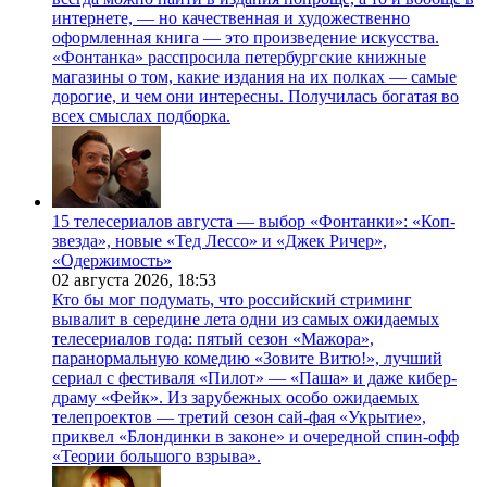
интернете, — но качественная и художественно
оформленная книга — это произведение искусства.
«Фонтанка» расспросила петербургские книжные
магазины о том, какие издания на их полках — самые
дорогие, и чем они интересны. Получилась богатая во
всех смыслах подборка.
15 телесериалов августа — выбор «Фонтанки»: «Коп-
звезда», новые «Тед Лессо» и «Джек Ричер»,
«Одержимость»
02 августа 2026,
18:53
Кто бы мог подумать, что российский стриминг
вывалит в середине лета одни из самых ожидаемых
телесериалов года: пятый сезон «Мажора»,
паранормальную комедию «Зовите Витю!», лучший
сериал с фестиваля «Пилот» — «Паша» и даже кибер-
драму «Фейк». Из зарубежных особо ожидаемых
телепроектов — третий сезон сай-фая «Укрытие»,
приквел «Блондинки в законе» и очередной спин-офф
«Теории большого взрыва».