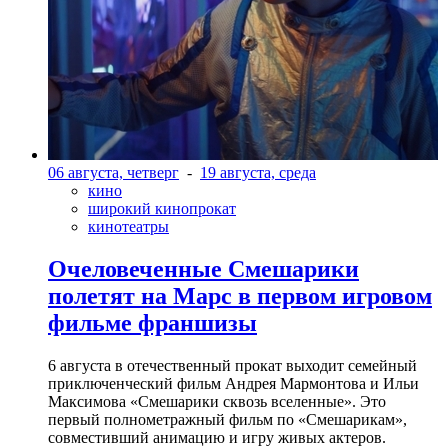
06 августа, четверг
-
19 августа, среда
кино
широкий кинопрокат
кинотеатры
Очеловеченные Смешарики
полетят на Марс в первом игровом
фильме франшизы
6 августа в отечественный прокат выходит семейный
приключенческий фильм Андрея Мармонтова и Ильи
Максимова «Смешарики сквозь вселенные». Это
первый полнометражный фильм по «Смешарикам»,
совместивший анимацию и игру живых актеров.