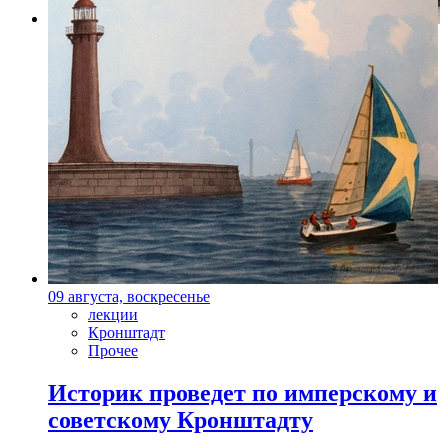
Фото: Пресс-служба Мариинский театр
09 августа, воскресенье
лекции
Кронштадт
Прочее
Историк проведет по имперскому и
советскому Кронштадту