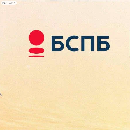
РЕКЛАМА
Афиша Plus
#телегид
Фонтанка.ру
Сегодня:
2026.08.08
07:44
Афиша Plus
кино
спектакли
выставки
концерты
лекции
книги
афиша плюс
новости
+