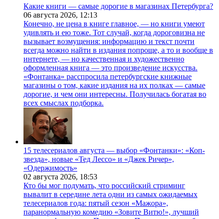
Какие книги — самые дорогие в магазинах Петербурга?
06 августа 2026,
12:13
Конечно, не цена в книге главное, — но книги умеют
удивлять и ею тоже. Тот случай, когда дороговизна не
вызывает возмущения: информацию и текст почти
всегда можно найти в издания попроще, а то и вообще в
интернете, — но качественная и художественно
оформленная книга — это произведение искусства.
«Фонтанка» расспросила петербургские книжные
магазины о том, какие издания на их полках — самые
дорогие, и чем они интересны. Получилась богатая во
всех смыслах подборка.
15 телесериалов августа — выбор «Фонтанки»: «Коп-
звезда», новые «Тед Лессо» и «Джек Ричер»,
«Одержимость»
02 августа 2026,
18:53
Кто бы мог подумать, что российский стриминг
вывалит в середине лета одни из самых ожидаемых
телесериалов года: пятый сезон «Мажора»,
паранормальную комедию «Зовите Витю!», лучший