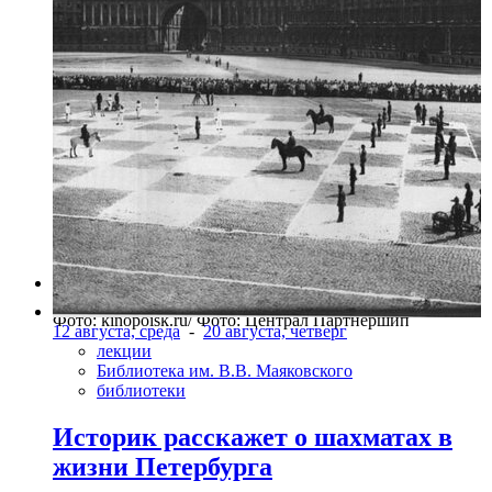
Фото: kinopoisk.ru/ Фото: Централ Партнершип
12 августа, среда
-
20 августа, четверг
лекции
Библиотека им. В.В. Маяковского
библиотеки
Историк расскажет о шахматах в
жизни Петербурга