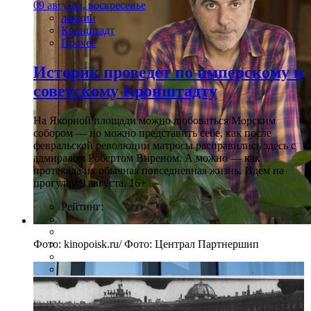
09 августа, воскресенье
лекции
Кронштадт
Прочее
Историк проведет по имперскому и
советскому Кронштадту
На Якорной площади можно любоваться Морским
собором — но можно представить себе, как после
февральской революции матросы расправились здесь с
адмиралом Робертом Виреном. А можно — как
протекала их обычная повседневная жизнь. Идем на
прогулку 9 августа. 16+
Рейтинг:
Фото: kinopoisk.ru/ Фото: Централ Партнершип