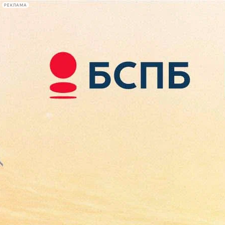
РЕКЛАМА
Афиша Plus
#телегид
Фонтанка.ру
Сегодня:
2026.08.09
02:04
Афиша Plus
кино
спектакли
выставки
концерты
лекции
книги
афиша плюс
новости
+