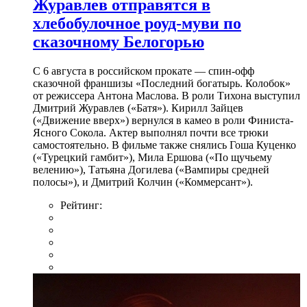
Журавлев отправятся в
хлебобулочное роуд-муви по
сказочному Белогорью
С 6 августа в российском прокате — спин-офф
сказочной франшизы «Последний богатырь. Колобок»
от режиссера Антона Маслова. В роли Тихона выступил
Дмитрий Журавлев («Батя»). Кирилл Зайцев
(«Движение вверх») вернулся в камео в роли Финиста-
Ясного Сокола. Актер выполнял почти все трюки
самостоятельно. В фильме также снялись Гоша Куценко
(«Турецкий гамбит»), Мила Ершова («По щучьему
велению»), Татьяна Догилева («Вампиры средней
полосы»), и Дмитрий Колчин («Коммерсант»).
Рейтинг: