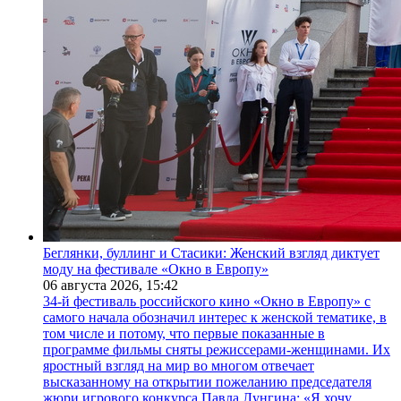
Беглянки, буллинг и Стасики: Женский взгляд диктует
моду на фестивале «Окно в Европу»
06 августа 2026,
15:42
34-й фестиваль российского кино «Окно в Европу» с
самого начала обозначил интерес к женской тематике, в
том числе и потому, что первые показанные в
программе фильмы сняты режиссерами-женщинами. Их
яростный взгляд на мир во многом отвечает
высказанному на открытии пожеланию председателя
жюри игрового конкурса Павла Лунгина: «Я хочу,