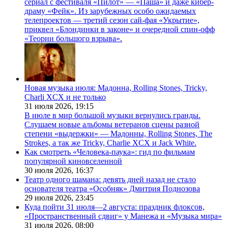
сериал с фестиваля «Пилот» — «Паша» и даже кибер-
драму «Фейк». Из зарубежных особо ожидаемых
телепроектов — третий сезон сай-фая «Укрытие»,
приквел «Блондинки в законе» и очередной спин-офф
«Теории большого взрыва».
Новая музыка июля: Мадонна, Rolling Stones, Tricky,
Charli XCX и не только
31 июля 2026,
19:15
В июле в мир большой музыки вернулись гранды.
Слушаем новые альбомы ветеранов сцены разной
степени «выдержки» — Мадонны, Rolling Stones, The
Strokes, а так же Tricky, Charlie XCX и Jack White.
Как смотреть «Человека-паука»: гид по фильмам
популярной киновселенной
30 июля 2026,
16:37
Театр одного шамана: девять дней назад не стало
основателя театра «Особняк» Дмитрия Поднозова
29 июля 2026,
23:45
Куда пойти 31 июля—2 августа: праздник флоксов,
«Пространственный сдвиг» у Манежа и «Музыка мира»
31 июля 2026,
08:00