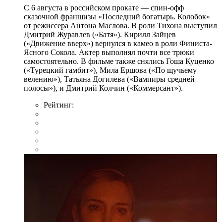
С 6 августа в российском прокате — спин-офф
сказочной франшизы «Последний богатырь. Колобок»
от режиссера Антона Маслова. В роли Тихона выступил
Дмитрий Журавлев («Батя»). Кирилл Зайцев
(«Движение вверх») вернулся в камео в роли Финиста-
Ясного Сокола. Актер выполнял почти все трюки
самостоятельно. В фильме также снялись Гоша Куценко
(«Турецкий гамбит»), Мила Ершова («По щучьему
велению»), Татьяна Догилева («Вампиры средней
полосы»), и Дмитрий Колчин («Коммерсант»).
Рейтинг: