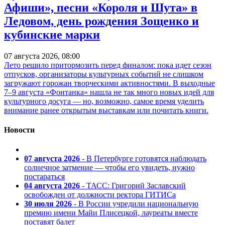
Афиши», песни «Короля и Шута» в
Ледовом, день рождения Зощенко и
кубинские марки
07 августа 2026, 08:00
Лето решило притормозить перед финалом: пока идет сезон
отпусков, организаторы культурных событий не слишком
загружают горожан творческими активностями. В выходные
7–9 августа «Фонтанка» нашла не так много новых идей для
культурного досуга — но, возможно, самое время уделить
внимание ранее открытым выставкам или почитать книги.
Новости
07 августа 2026
- В Петербурге готовятся наблюдать
солнечное затмение — чтобы его увидеть, нужно
постараться
04 августа 2026
- ТАСС: Григорий Заславский
освобожден от должности ректора ГИТИСа
30 июля 2026
- В России учредили национальную
премию имени Майи Плисецкой, лауреаты вместе
поставят балет