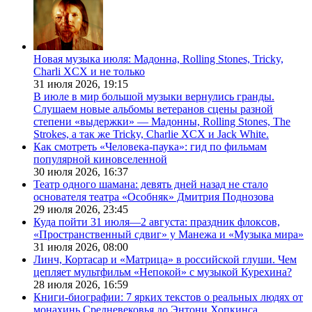
Новая музыка июля: Мадонна, Rolling Stones, Tricky,
Charli XCX и не только
31 июля 2026,
19:15
В июле в мир большой музыки вернулись гранды.
Слушаем новые альбомы ветеранов сцены разной
степени «выдержки» — Мадонны, Rolling Stones, The
Strokes, а так же Tricky, Charlie XCX и Jack White.
Как смотреть «Человека-паука»: гид по фильмам
популярной киновселенной
30 июля 2026,
16:37
Театр одного шамана: девять дней назад не стало
основателя театра «Особняк» Дмитрия Поднозова
29 июля 2026,
23:45
Куда пойти 31 июля—2 августа: праздник флоксов,
«Пространственный сдвиг» у Манежа и «Музыка мира»
31 июля 2026,
08:00
Линч, Кортасар и «Матрица» в российской глуши. Чем
цепляет мультфильм «Непокой» с музыкой Курехина?
28 июля 2026,
16:59
Книги-биографии: 7 ярких текстов о реальных людях от
монахинь Средневековья до Энтони Хопкинса