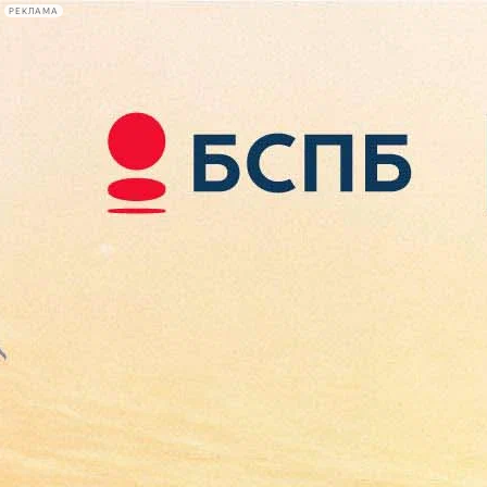
РЕКЛАМА
Афиша Plus
#телегид
Фонтанка.ру
Сегодня:
2026.08.09
00:33
Афиша Plus
кино
спектакли
выставки
концерты
лекции
книги
афиша плюс
новости
+