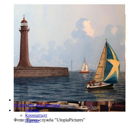
Фото: Пресс-служба "UtopiaPictures"
09 августа, воскресенье
лекции
Кронштадт
Фото: Пресс-служба "UtopiaPictures"
Прочее