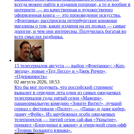
всегда можно найти в издания попроще, а то и вообще в
интернете, — но качественная и художественно
оформленная книга — это произведение искусства.
«Фонтанка» расспросила петербургские книжные
магазины о том, какие издания на их полках — самые
дорогие, и чем они интересны. Получилась богатая во
всех смыслах подборка.
15 телесериалов августа — выбор «Фонтанки»: «Коп-
звезда», новые «Тед Лессо» и «Джек Ричер»,
«Одержимость»
02 августа 2026,
18:53
Кто бы мог подумать, что российский стриминг
вывалит в середине лета одни из самых ожидаемых
телесериалов года: пятый сезон «Мажора»,
паранормальную комедию «Зовите Витю!», лучший
сериал с фестиваля «Пилот» — «Паша» и даже кибер-
драму «Фейк». Из зарубежных особо ожидаемых
телепроектов — третий сезон сай-фая «Укрытие»,
приквел «Блондинки в законе» и очередной спин-офф
«Теории большого взрыва».