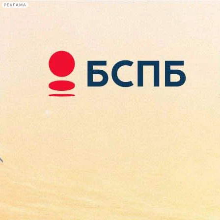
РЕКЛАМА
Афиша Plus
#телегид
Фонтанка.ру
Сегодня:
2026.08.09
01:59
Афиша Plus
кино
спектакли
выставки
концерты
лекции
книги
афиша плюс
новости
+