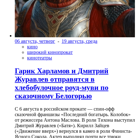
06 августа, четверг
-
19 августа, среда
кино
широкий кинопрокат
кинотеатры
Гарик Харламов и Дмитрий
Журавлев отправятся в
хлебобулочное роуд-муви по
сказочному Белогорью
С 6 августа в российском прокате — спин-офф
сказочной франшизы «Последний богатырь. Колобок»
от режиссера Антона Маслова. В роли Тихона выступил
Дмитрий Журавлев («Батя»). Кирилл Зайцев
(«Движение вверх») вернулся в камео в роли Финиста-
Ясного Сокола. Актер выполнял почти все трюки