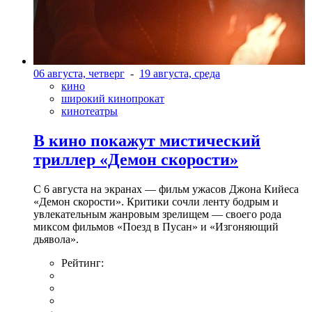
06 августа, четверг
-
19 августа, среда
кино
широкий кинопрокат
кинотеатры
В кино покажут мистический
триллер «Демон скорости»
С 6 августа на экранах — фильм ужасов Джона Кийеса
«Демон скорости». Критики сочли ленту бодрым и
увлекательным жанровым зрелищeм — своего рода
миксом фильмов «Поезд в Пусан» и «Изгоняющий
дьявола».
Рейтинг: