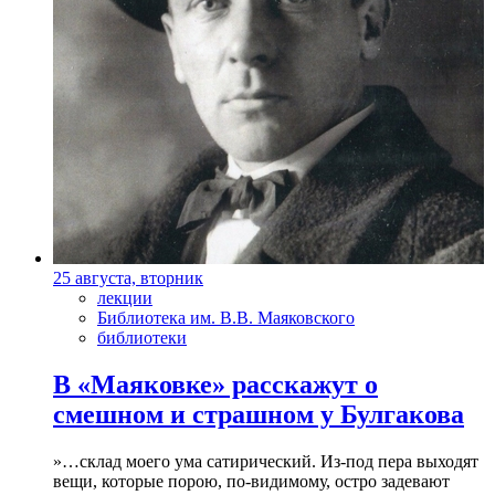
25 августа, вторник
лекции
Библиотека им. В.В. Маяковского
библиотеки
В «Маяковке» расскажут о
смешном и страшном у Булгакова
»…склад моего ума сатирический. Из-под пера выходят
вещи, которые порою, по-видимому, остро задевают