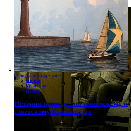
09 августа, воскресенье
лекции
Кронштадт
Прочее
Историк проведет по имперскому и
советскому Кронштадту
На Якорной площади можно любоваться Морским
собором — но можно представить себе, как после