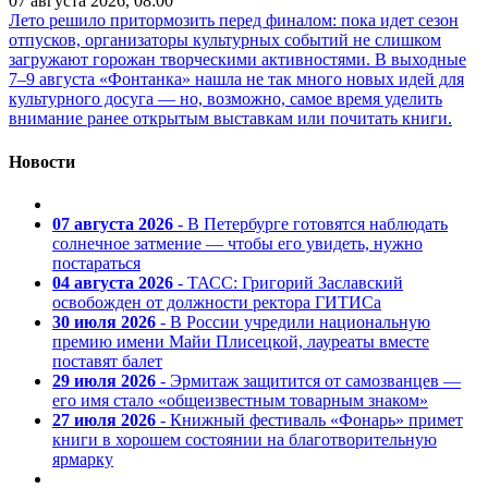
07 августа 2026, 08:00
Лето решило притормозить перед финалом: пока идет сезон
отпусков, организаторы культурных событий не слишком
загружают горожан творческими активностями. В выходные
7–9 августа «Фонтанка» нашла не так много новых идей для
культурного досуга — но, возможно, самое время уделить
внимание ранее открытым выставкам или почитать книги.
Новости
07 августа 2026
- В Петербурге готовятся наблюдать
солнечное затмение — чтобы его увидеть, нужно
постараться
04 августа 2026
- ТАСС: Григорий Заславский
освобожден от должности ректора ГИТИСа
30 июля 2026
- В России учредили национальную
премию имени Майи Плисецкой, лауреаты вместе
поставят балет
29 июля 2026
- Эрмитаж защитится от самозванцев —
его имя стало «общеизвестным товарным знаком»
27 июля 2026
- Книжный фестиваль «Фонарь» примет
книги в хорошем состоянии на благотворительную
ярмарку