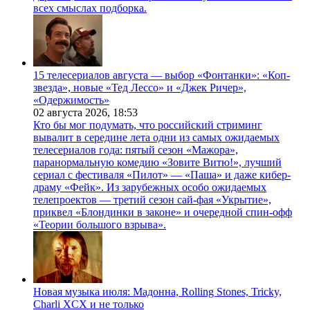
всех смыслах подборка.
15 телесериалов августа — выбор «Фонтанки»: «Коп-
звезда», новые «Тед Лессо» и «Джек Ричер»,
«Одержимость»
02 августа 2026,
18:53
Кто бы мог подумать, что российский стриминг
вывалит в середине лета одни из самых ожидаемых
телесериалов года: пятый сезон «Мажора»,
паранормальную комедию «Зовите Витю!», лучший
сериал с фестиваля «Пилот» — «Паша» и даже кибер-
драму «Фейк». Из зарубежных особо ожидаемых
телепроектов — третий сезон сай-фая «Укрытие»,
приквел «Блондинки в законе» и очередной спин-офф
«Теории большого взрыва».
Новая музыка июля: Мадонна, Rolling Stones, Tricky,
Charli XCX и не только