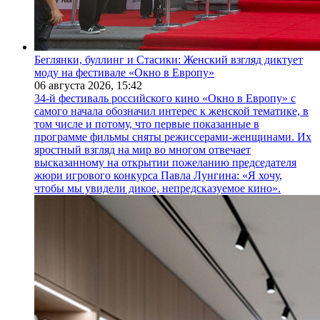
Беглянки, буллинг и Стасики: Женский взгляд диктует
моду на фестивале «Окно в Европу»
06 августа 2026,
15:42
34-й фестиваль российского кино «Окно в Европу» с
самого начала обозначил интерес к женской тематике, в
том числе и потому, что первые показанные в
программе фильмы сняты режиссерами-женщинами. Их
яростный взгляд на мир во многом отвечает
высказанному на открытии пожеланию председателя
жюри игрового конкурса Павла Лунгина: «Я хочу,
чтобы мы увидели дикое, непредсказуемое кино».