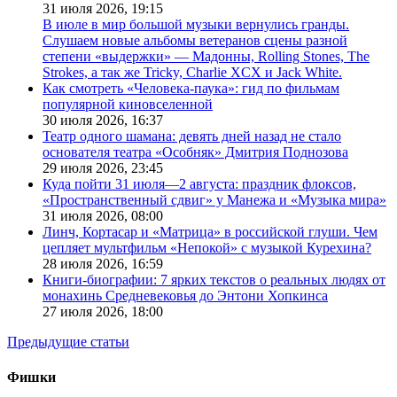
31 июля 2026,
19:15
В июле в мир большой музыки вернулись гранды.
Слушаем новые альбомы ветеранов сцены разной
степени «выдержки» — Мадонны, Rolling Stones, The
Strokes, а так же Tricky, Charlie XCX и Jack White.
Как смотреть «Человека-паука»: гид по фильмам
популярной киновселенной
30 июля 2026,
16:37
Театр одного шамана: девять дней назад не стало
основателя театра «Особняк» Дмитрия Поднозова
29 июля 2026,
23:45
Куда пойти 31 июля—2 августа: праздник флоксов,
«Пространственный сдвиг» у Манежа и «Музыка мира»
31 июля 2026,
08:00
Линч, Кортасар и «Матрица» в российской глуши. Чем
цепляет мультфильм «Непокой» с музыкой Курехина?
28 июля 2026,
16:59
Книги-биографии: 7 ярких текстов о реальных людях от
монахинь Средневековья до Энтони Хопкинса
27 июля 2026,
18:00
Предыдущие статьи
Фишки