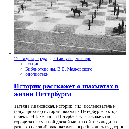
12 августа, среда
-
20 августа, четверг
лекции
Библиотека им. В.В. Маяковского
библиотеки
Историк расскажет о шахматах в
жизни Петербурга
Татьяна Ивановская, историк, гид, исследователь и
популяризатор истории шахмат в Петербурге, автор
проекта «Шахматный Петербург», расскажет, где в
городе за шахматной доской могли сойтись люди из
разных сословий, как шахматы перебирались из дворцов