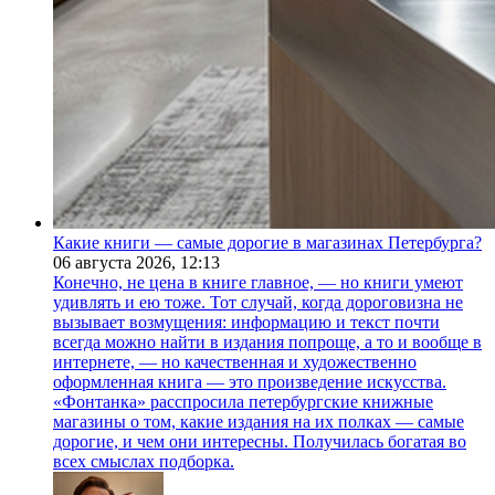
Какие книги — самые дорогие в магазинах Петербурга?
06 августа 2026,
12:13
Конечно, не цена в книге главное, — но книги умеют
удивлять и ею тоже. Тот случай, когда дороговизна не
вызывает возмущения: информацию и текст почти
всегда можно найти в издания попроще, а то и вообще в
интернете, — но качественная и художественно
оформленная книга — это произведение искусства.
«Фонтанка» расспросила петербургские книжные
магазины о том, какие издания на их полках — самые
дорогие, и чем они интересны. Получилась богатая во
всех смыслах подборка.