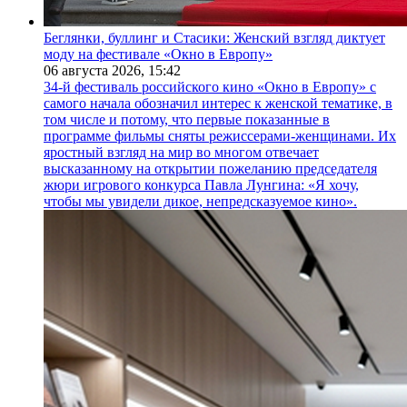
Беглянки, буллинг и Стасики: Женский взгляд диктует
моду на фестивале «Окно в Европу»
06 августа 2026,
15:42
34-й фестиваль российского кино «Окно в Европу» с
самого начала обозначил интерес к женской тематике, в
том числе и потому, что первые показанные в
программе фильмы сняты режиссерами-женщинами. Их
яростный взгляд на мир во многом отвечает
высказанному на открытии пожеланию председателя
жюри игрового конкурса Павла Лунгина: «Я хочу,
чтобы мы увидели дикое, непредсказуемое кино».