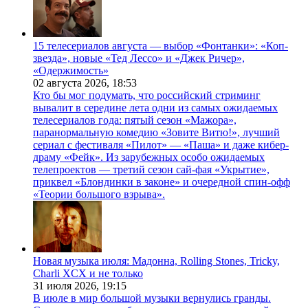
15 телесериалов августа — выбор «Фонтанки»: «Коп-
звезда», новые «Тед Лессо» и «Джек Ричер»,
«Одержимость»
02 августа 2026,
18:53
Кто бы мог подумать, что российский стриминг
вывалит в середине лета одни из самых ожидаемых
телесериалов года: пятый сезон «Мажора»,
паранормальную комедию «Зовите Витю!», лучший
сериал с фестиваля «Пилот» — «Паша» и даже кибер-
драму «Фейк». Из зарубежных особо ожидаемых
телепроектов — третий сезон сай-фая «Укрытие»,
приквел «Блондинки в законе» и очередной спин-офф
«Теории большого взрыва».
Новая музыка июля: Мадонна, Rolling Stones, Tricky,
Charli XCX и не только
31 июля 2026,
19:15
В июле в мир большой музыки вернулись гранды.