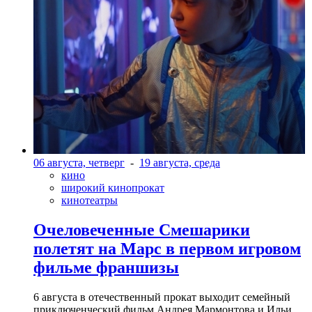
06 августа, четверг
-
19 августа, среда
кино
широкий кинопрокат
кинотеатры
Очеловеченные Смешарики
полетят на Марс в первом игровом
фильме франшизы
6 августа в отечественный прокат выходит семейный
приключенческий фильм Андрея Мармонтова и Ильи