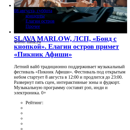
08 августа, суббота
концерты
Елагин остров
Прочее
SLAVA MARLOW, ЛСП, «Бонд с
Фото: filmz.ru
кнопкой». Елагин остров примет
«Пикник Афиши»
Летний вайб традиционно поддерживает музыкальный
фестиваль «Пикник Афиши». Фестиваль под открытым
небом стартует 8 августа в 12:00 и продлится до 23:00.
Развернут пять сцен, интерактивные зоны и фудкорт.
Музыкальную программу составят рэп, инди и
электроника. 0+
Рейтинг: