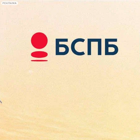
РЕКЛАМА
Афиша Plus
#телегид
Фонтанка.ру
Сегодня:
2026.08.08
11:15
Афиша Plus
кино
спектакли
выставки
концерты
лекции
книги
афиша плюс
новости
+