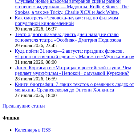
Слушаем новые альбомы ветеранов сцены разной
степени «выдержки» — Мадонны, Rolling Stones, The
Strokes, а так же Tricky, Charlie XCX и Jack White.
Как смотреть «Человека-паука»: гид по фильмам
популярной киновселенной
30 июля 2026,
16:37
Театр одного шамана: девять дней назад не стало
основателя театра «Особняк» Дмитрия Поднозова
29 июля 2026,
23:45
Куда пойти 31 июля—2 августа: праздник флоксов,
«Пространственный сдвиг» у Манежа и «Музыка мира»
31 июля 2026,
08:00
Линч, Кортасар и «Матрица» в российской глуши. Чем
цепляет мультфильм «Непокой» с музыкой Курехина?
28 июля 2026,
16:59
Книги-биографии: 7 ярких текстов о реальных людях от
монахинь Средневековья до Энтони Хопкинса
27 июля 2026,
18:00
Предыдущие статьи
Фишки
Календарь в RSS