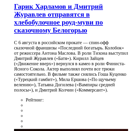
Гарик Харламов и Дмитрий
Журавлев отправятся в
хлебобулочное роуд-муви по
сказочному Белогорью
С 6 августа в российском прокате — спин-офф
сказочной франшизы «Последний богатырь. Колобок»
от режиссера Антона Маслова. В роли Тихона выступил
Дмитрий Журавлев («Батя»). Кирилл Зайцев
(«Движение вверх») вернулся в камео в роли Финиста-
Ясного Сокола. Актер выполнял почти все трюки
самостоятельно. В фильме также снялись Гоша Куценко
(«Турецкий гамбит»), Мила Ершова («По щучьему
велению»), Татьяна Догилева («Вампиры средней
полосы»), и Дмитрий Колчин («Коммерсант»).
Рейтинг: