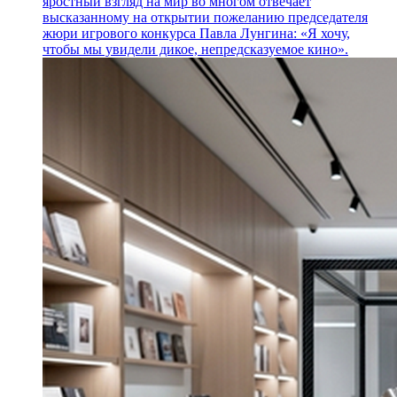
яростный взгляд на мир во многом отвечает
высказанному на открытии пожеланию председателя
жюри игрового конкурса Павла Лунгина: «Я хочу,
чтобы мы увидели дикое, непредсказуемое кино».