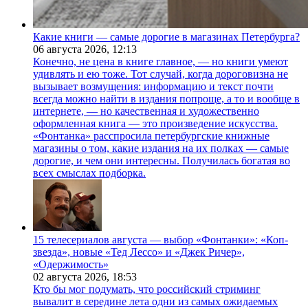
Какие книги — самые дорогие в магазинах Петербурга?
06 августа 2026,
12:13
Конечно, не цена в книге главное, — но книги умеют
удивлять и ею тоже. Тот случай, когда дороговизна не
вызывает возмущения: информацию и текст почти
всегда можно найти в издания попроще, а то и вообще в
интернете, — но качественная и художественно
оформленная книга — это произведение искусства.
«Фонтанка» расспросила петербургские книжные
магазины о том, какие издания на их полках — самые
дорогие, и чем они интересны. Получилась богатая во
всех смыслах подборка.
15 телесериалов августа — выбор «Фонтанки»: «Коп-
звезда», новые «Тед Лессо» и «Джек Ричер»,
«Одержимость»
02 августа 2026,
18:53
Кто бы мог подумать, что российский стриминг
вывалит в середине лета одни из самых ожидаемых