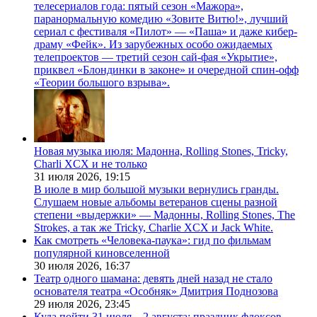
телесериалов года: пятый сезон «Мажора»,
паранормальную комедию «Зовите Витю!», лучший
сериал с фестиваля «Пилот» — «Паша» и даже кибер-
драму «Фейк». Из зарубежных особо ожидаемых
телепроектов — третий сезон сай-фая «Укрытие»,
приквел «Блондинки в законе» и очередной спин-офф
«Теории большого взрыва».
Новая музыка июля: Мадонна, Rolling Stones, Tricky,
Charli XCX и не только
31 июля 2026,
19:15
В июле в мир большой музыки вернулись гранды.
Слушаем новые альбомы ветеранов сцены разной
степени «выдержки» — Мадонны, Rolling Stones, The
Strokes, а так же Tricky, Charlie XCX и Jack White.
Как смотреть «Человека-паука»: гид по фильмам
популярной киновселенной
30 июля 2026,
16:37
Театр одного шамана: девять дней назад не стало
основателя театра «Особняк» Дмитрия Поднозова
29 июля 2026,
23:45
Куда пойти 31 июля—2 августа: праздник флоксов,