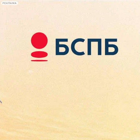
РЕКЛАМА
Афиша Plus
#телегид
Фонтанка.ру
Сегодня:
2026.08.09
16:50
Афиша Plus
кино
спектакли
выставки
концерты
лекции
книги
афиша плюс
новости
+