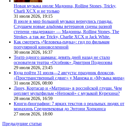
Новая музыка июля: Мадонна, Rolling Stones, Tricky,
Charli XCX и не только
31 июля 2026,
19:15
В июле в мир большой музыки вернулись гранды.
Слушаем новые альбомы ветеранов сцены разной
степени «выдержки» — Мадонны, Rolling Stones, The
Strokes, а так же Tricky, Charlie XCX и Jack White.
Как смотреть «Человека-паука»: гид по фильмам
популярной киновселенной
30 июля 2026,
16:37
Театр одного шамана: девять дней назад не стало
основателя театра «Особняк» Дмитрия Поднозова
29 июля 2026,
23:45
Куда пойти 31 июля—2 августа: праздник флоксов,
«Пространственный сдвиг» у Манежа и «Музыка мира»
31 июля 2026,
08:00
Линч, Кортасар и «Матрица» в российской глуши. Чем
цепляет мультфильм «Непокой» с музыкой Курехина?
28 июля 2026,
16:59
Книги-биографии: 7 ярких текстов о реальных людях от
монахинь Средневековья до Энтони Хопкинса
27 июля 2026,
18:00
Предыдущие статьи