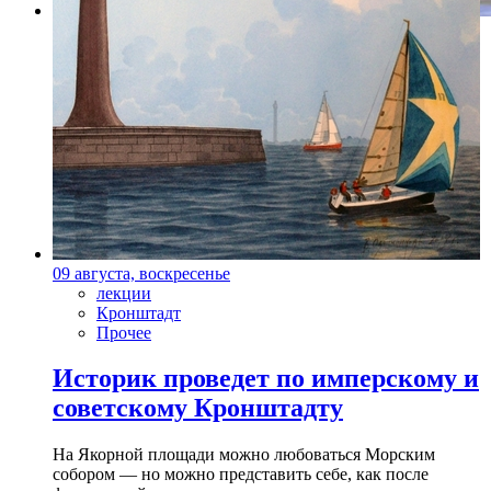
Фото: mbronnaya.theatre.ru
09 августа, воскресенье
лекции
Кронштадт
Прочее
Историк проведет по имперскому и
советскому Кронштадту
На Якорной площади можно любоваться Морским
собором — но можно представить себе, как после