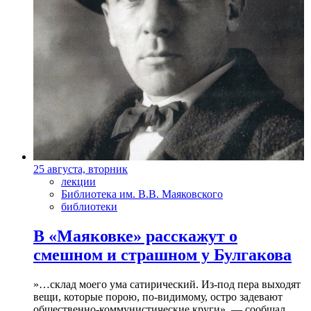
25 августа, вторник
лекции
Библиотека им. В.В. Маяковского
библиотеки
В «Маяковке» расскажут о
смешном и страшном у Булгакова
»…склад моего ума сатирический. Из-под пера выходят
вещи, которые порою, по-видимому, остро задевают
общественно-коммунистические круги», — сообщал