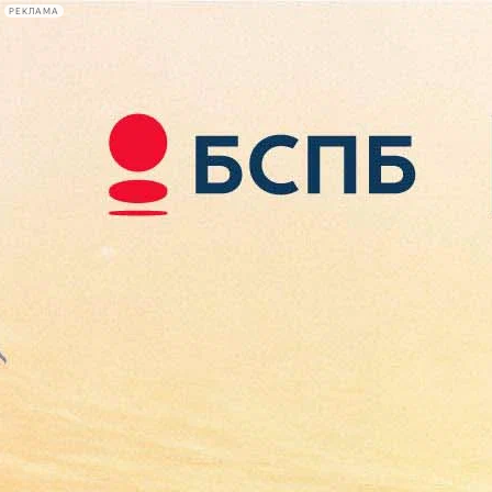
РЕКЛАМА
Афиша Plus
#телегид
Фонтанка.ру
Сегодня:
2026.08.08
07:29
Афиша Plus
кино
спектакли
выставки
концерты
лекции
книги
афиша плюс
новости
+