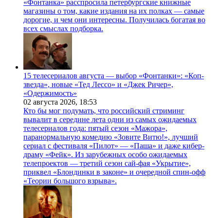
«Фонтанка» расспросила петербургские книжные
магазины о том, какие издания на их полках — самые
дорогие, и чем они интересны. Получилась богатая во
всех смыслах подборка.
15 телесериалов августа — выбор «Фонтанки»: «Коп-
звезда», новые «Тед Лессо» и «Джек Ричер»,
«Одержимость»
02 августа 2026,
18:53
Кто бы мог подумать, что российский стриминг
вывалит в середине лета одни из самых ожидаемых
телесериалов года: пятый сезон «Мажора»,
паранормальную комедию «Зовите Витю!», лучший
сериал с фестиваля «Пилот» — «Паша» и даже кибер-
драму «Фейк». Из зарубежных особо ожидаемых
телепроектов — третий сезон сай-фая «Укрытие»,
приквел «Блондинки в законе» и очередной спин-офф
«Теории большого взрыва».