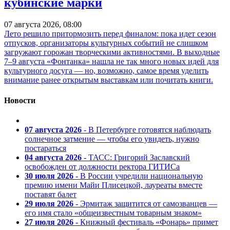
кубинские марки
07 августа 2026, 08:00
Лето решило притормозить перед финалом: пока идет сезон
отпусков, организаторы культурных событий не слишком
загружают горожан творческими активностями. В выходные
7–9 августа «Фонтанка» нашла не так много новых идей для
культурного досуга — но, возможно, самое время уделить
внимание ранее открытым выставкам или почитать книги.
Новости
07 августа 2026
- В Петербурге готовятся наблюдать
солнечное затмение — чтобы его увидеть, нужно
постараться
04 августа 2026
- ТАСС: Григорий Заславский
освобожден от должности ректора ГИТИСа
30 июля 2026
- В России учредили национальную
премию имени Майи Плисецкой, лауреаты вместе
поставят балет
29 июля 2026
- Эрмитаж защитится от самозванцев —
его имя стало «общеизвестным товарным знаком»
27 июля 2026
- Книжный фестиваль «Фонарь» примет