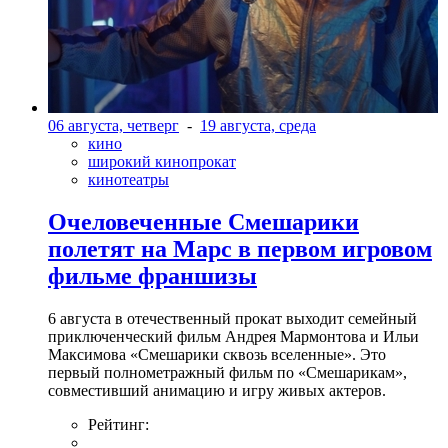
06 августа, четверг
-
19 августа, среда
кино
широкий кинопрокат
кинотеатры
Очеловеченные Смешарики
полетят на Марс в первом игровом
фильме франшизы
6 августа в отечественный прокат выходит семейный
приключенческий фильм Андрея Мармонтова и Ильи
Максимова «Смешарики сквозь вселенные». Это
первый полнометражный фильм по «Смешарикам»,
совместивший анимацию и игру живых актеров.
Рейтинг: