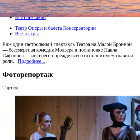
22 сентября 2012, суббота
,
19.00
Версия для печати
Все спектакли
Театр Оперы и балета Консерватории
Все театры
Еще один гастрольный спектакль Театра на Малой Бронной
— бессмертная комедия Мольера в постановке Павла
Сафонова — интересен прежде всего исполнителем главной
роли.
Подробнее...
Фоторепортаж
Тартюф