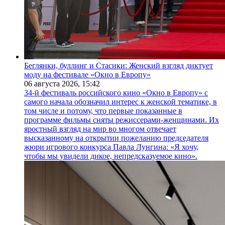
Беглянки, буллинг и Стасики: Женский взгляд диктует
моду на фестивале «Окно в Европу»
06 августа 2026,
15:42
34-й фестиваль российского кино «Окно в Европу» с
самого начала обозначил интерес к женской тематике, в
том числе и потому, что первые показанные в
программе фильмы сняты режиссерами-женщинами. Их
яростный взгляд на мир во многом отвечает
высказанному на открытии пожеланию председателя
жюри игрового конкурса Павла Лунгина: «Я хочу,
чтобы мы увидели дикое, непредсказуемое кино».