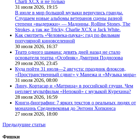
Charli XCX и не только
31 июля 2026,
19:15
В июле в мир большой музыки вернулись гранды.
Слушаем новые альбомы ветеранов сцены разной
степени «выдержки» — Мадонны, Rolling Stones, The
Strokes, а так же Tricky, Charlie XCX и Jack White.
Как смотреть «Человека-паука»: гид по фильмам
популярной киновселенной
30 июля 2026,
16:37
Театр одного шамана: девять дней назад не стало
основателя театра «Особняк» Дмитрия Поднозова
29 июля 2026,
23:45
Куда пойти 31 июля—2 августа: праздник флоксов,
«Пространственный сдвиг» у Манежа и «Музыка мира»
31 июля 2026,
08:00
Линч, Кортасар и «Матрица» в российской глуши. Чем
цепляет мультфильм «Непокой» с музыкой Курехина?
28 июля 2026,
16:59
Книги-биографии: 7 ярких текстов о реальных людях от
монахинь Средневековья до Энтони Хопкинса
27 июля 2026,
18:00
Предыдущие статьи
Фишки