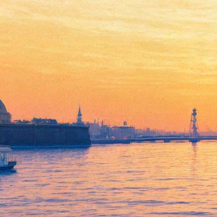
Выставка Елены Губановой и
Ивана Говоркова
“Инвенции”