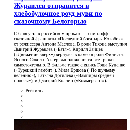
Журавлев отправятся в
хлебобулочное роуд-муви по
сказочному Белогорью
С 6 августа в российском прокате — спин-офф
сказочной франшизы «Последний богатырь. Колобок»
от режиссера Антона Маслова. В роли Тихона выступил
Дмитрий Журавлев («Батя»). Кирилл Зайцев
(«Движение вверх») вернулся в камео в роли Финиста-
Ясного Сокола. Актер выполнял почти все трюки
самостоятельно. В фильме также снялись Гоша Куценко
(«Турецкий гамбит»), Мила Ершова («По щучьему
велению»), Татьяна Догилева («Вампиры средней
полосы»), и Дмитрий Колчин («Коммерсант»).
Рейтинг: