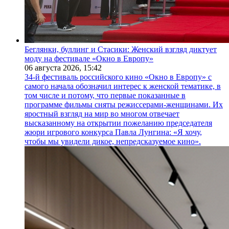
Беглянки, буллинг и Стасики: Женский взгляд диктует
моду на фестивале «Окно в Европу»
06 августа 2026,
15:42
34-й фестиваль российского кино «Окно в Европу» с
самого начала обозначил интерес к женской тематике, в
том числе и потому, что первые показанные в
программе фильмы сняты режиссерами-женщинами. Их
яростный взгляд на мир во многом отвечает
высказанному на открытии пожеланию председателя
жюри игрового конкурса Павла Лунгина: «Я хочу,
чтобы мы увидели дикое, непредсказуемое кино».