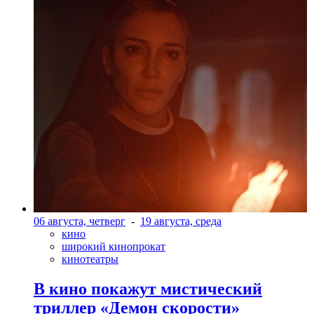
06 августа, четверг
-
19 августа, среда
кино
широкий кинопрокат
кинотеатры
В кино покажут мистический
триллер «Демон скорости»