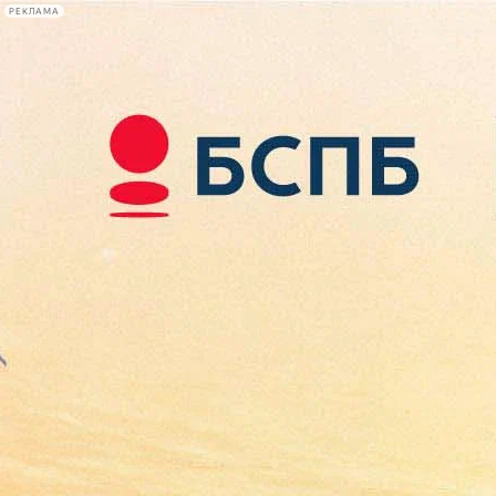
РЕКЛАМА
Афиша Plus
#телегид
Фонтанка.ру
Сегодня:
2026.08.09
04:06
Афиша Plus
кино
спектакли
выставки
концерты
лекции
книги
афиша плюс
новости
+