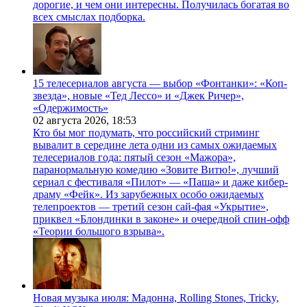
дорогие, и чем они интересны. Получилась богатая во
всех смыслах подборка.
15 телесериалов августа — выбор «Фонтанки»: «Коп-
звезда», новые «Тед Лессо» и «Джек Ричер»,
«Одержимость»
02 августа 2026,
18:53
Кто бы мог подумать, что российский стриминг
вывалит в середине лета одни из самых ожидаемых
телесериалов года: пятый сезон «Мажора»,
паранормальную комедию «Зовите Витю!», лучший
сериал с фестиваля «Пилот» — «Паша» и даже кибер-
драму «Фейк». Из зарубежных особо ожидаемых
телепроектов — третий сезон сай-фая «Укрытие»,
приквел «Блондинки в законе» и очередной спин-офф
«Теории большого взрыва».
Новая музыка июля: Мадонна, Rolling Stones, Tricky,