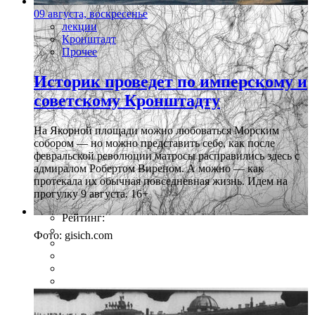
09 августа, воскресенье
лекции
Кронштадт
Прочее
Историк проведет по имперскому и
советскому Кронштадту
На Якорной площади можно любоваться Морским
собором — но можно представить себе, как после
февральской революции матросы расправились здесь с
адмиралом Робертом Виреном. А можно — как
протекала их обычная повседневная жизнь. Идем на
прогулку 9 августа. 16+
Рейтинг:
Фото: gisich.com