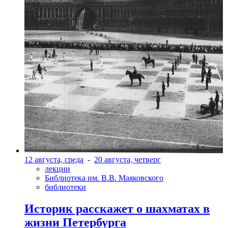
12 августа, среда
-
20 августа, четверг
лекции
Библиотека им. В.В. Маяковского
библиотеки
Историк расскажет о шахматах в
жизни Петербурга