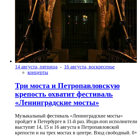
14 августа, пятница
-
16 августа, воскресенье
концерты
Три моста и Петропавловскую
крепость охватит фестиваль
«Ленинградские мосты»
Музыкальный фестиваль «Ленинградские мосты»
пройдет в Петербурге в 11-й раз. Инди-поп исполнители
выступят 14, 15 и 16 августа в Петропавловской
крепости и на трех мостах в центре. Вход свободный. 0+