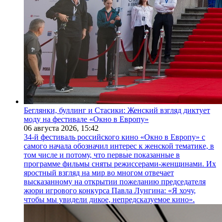
Беглянки, буллинг и Стасики: Женский взгляд диктует
моду на фестивале «Окно в Европу»
06 августа 2026,
15:42
34-й фестиваль российского кино «Окно в Европу» с
самого начала обозначил интерес к женской тематике, в
том числе и потому, что первые показанные в
программе фильмы сняты режиссерами-женщинами. Их
яростный взгляд на мир во многом отвечает
высказанному на открытии пожеланию председателя
жюри игрового конкурса Павла Лунгина: «Я хочу,
чтобы мы увидели дикое, непредсказуемое кино».