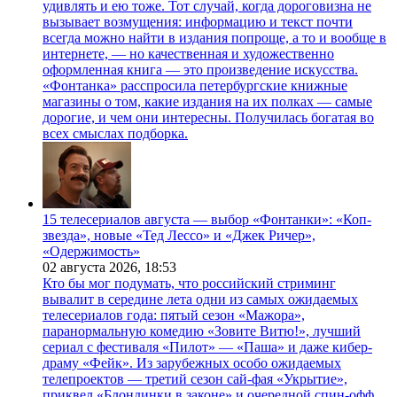
удивлять и ею тоже. Тот случай, когда дороговизна не
вызывает возмущения: информацию и текст почти
всегда можно найти в издания попроще, а то и вообще в
интернете, — но качественная и художественно
оформленная книга — это произведение искусства.
«Фонтанка» расспросила петербургские книжные
магазины о том, какие издания на их полках — самые
дорогие, и чем они интересны. Получилась богатая во
всех смыслах подборка.
15 телесериалов августа — выбор «Фонтанки»: «Коп-
звезда», новые «Тед Лессо» и «Джек Ричер»,
«Одержимость»
02 августа 2026,
18:53
Кто бы мог подумать, что российский стриминг
вывалит в середине лета одни из самых ожидаемых
телесериалов года: пятый сезон «Мажора»,
паранормальную комедию «Зовите Витю!», лучший
сериал с фестиваля «Пилот» — «Паша» и даже кибер-
драму «Фейк». Из зарубежных особо ожидаемых
телепроектов — третий сезон сай-фая «Укрытие»,
приквел «Блондинки в законе» и очередной спин-офф