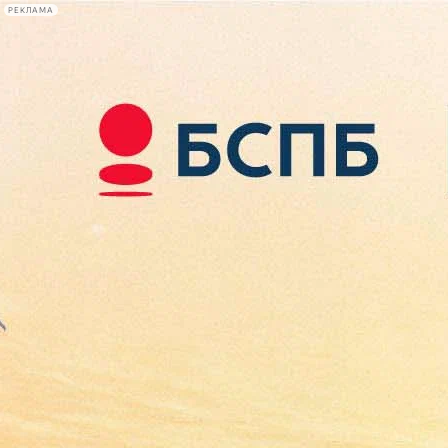
РЕКЛАМА
Афиша Plus
#телегид
Фонтанка.ру
Сегодня:
2026.08.08
21:48
Афиша Plus
кино
спектакли
выставки
концерты
лекции
книги
афиша плюс
новости
+