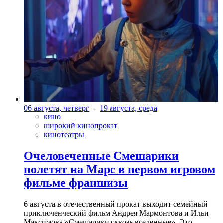
06 августа, четверг
-
19 августа, среда
кино
широкий кинопрокат
кинотеатры
Очеловеченные Смешарики
полетят на Марс в первом игровом
фильме франшизы
6 августа в отечественный прокат выходит семейный
приключенческий фильм Андрея Мармонтова и Ильи
Максимова «Смешарики сквозь вселенные». Это