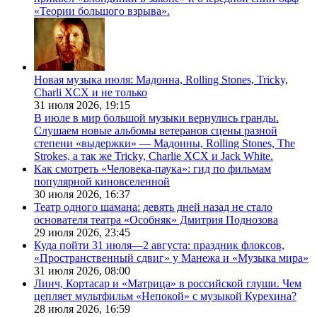
«Теории большого взрыва».
Новая музыка июля: Мадонна, Rolling Stones, Tricky,
Charli XCX и не только
31 июля 2026,
19:15
В июле в мир большой музыки вернулись гранды.
Слушаем новые альбомы ветеранов сцены разной
степени «выдержки» — Мадонны, Rolling Stones, The
Strokes, а так же Tricky, Charlie XCX и Jack White.
Как смотреть «Человека-паука»: гид по фильмам
популярной киновселенной
30 июля 2026,
16:37
Театр одного шамана: девять дней назад не стало
основателя театра «Особняк» Дмитрия Поднозова
29 июля 2026,
23:45
Куда пойти 31 июля—2 августа: праздник флоксов,
«Пространственный сдвиг» у Манежа и «Музыка мира»
31 июля 2026,
08:00
Линч, Кортасар и «Матрица» в российской глуши. Чем
цепляет мультфильм «Непокой» с музыкой Курехина?
28 июля 2026,
16:59