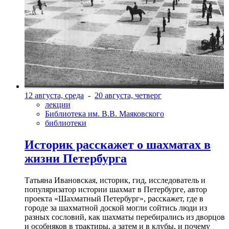
12 августа, среда
-
20 августа, четверг
лекции
Библиотека им. В.В. Маяковского
библиотеки
Историк расскажет о шахматах в
жизни Петербурга
Татьяна Ивановская, историк, гид, исследователь и
популяризатор истории шахмат в Петербурге, автор
проекта «Шахматный Петербург», расскажет, где в
городе за шахматной доской могли сойтись люди из
разных сословий, как шахматы перебирались из дворцов
и особняков в трактиры, а затем и в клубы, и почему