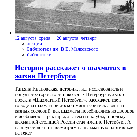
12 августа, среда
-
20 августа, четверг
лекции
Библиотека им. В.В. Маяковского
библиотеки
Историк расскажет о шахматах в
жизни Петербурга
Татьяна Ивановская, историк, гид, исследователь и
популяризатор истории шахмат в Петербурге, автор
проекта «Шахматный Петербург», расскажет, где в
городе за шахматной доской могли сойтись люди из
разных сословий, как шахматы перебирались из дворцов
и особняков в трактиры, а затем и в клубы, и почему
шахматной столицей России стал именно Петербург. А
на другой лекции посмотрим на шахматную партию как
на текст.