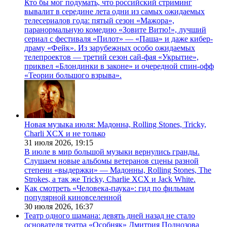
Кто бы мог подумать, что российский стриминг
вывалит в середине лета одни из самых ожидаемых
телесериалов года: пятый сезон «Мажора»,
паранормальную комедию «Зовите Витю!», лучший
сериал с фестиваля «Пилот» — «Паша» и даже кибер-
драму «Фейк». Из зарубежных особо ожидаемых
телепроектов — третий сезон сай-фая «Укрытие»,
приквел «Блондинки в законе» и очередной спин-офф
«Теории большого взрыва».
Новая музыка июля: Мадонна, Rolling Stones, Tricky,
Charli XCX и не только
31 июля 2026,
19:15
В июле в мир большой музыки вернулись гранды.
Слушаем новые альбомы ветеранов сцены разной
степени «выдержки» — Мадонны, Rolling Stones, The
Strokes, а так же Tricky, Charlie XCX и Jack White.
Как смотреть «Человека-паука»: гид по фильмам
популярной киновселенной
30 июля 2026,
16:37
Театр одного шамана: девять дней назад не стало
основателя театра «Особняк» Дмитрия Поднозова