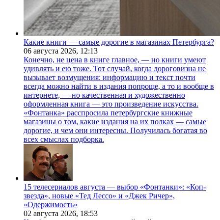
Какие книги — самые дорогие в магазинах Петербурга?
06 августа 2026,
12:13
Конечно, не цена в книге главное, — но книги умеют
удивлять и ею тоже. Тот случай, когда дороговизна не
вызывает возмущения: информацию и текст почти
всегда можно найти в издания попроще, а то и вообще в
интернете, — но качественная и художественно
оформленная книга — это произведение искусства.
«Фонтанка» расспросила петербургские книжные
магазины о том, какие издания на их полках — самые
дорогие, и чем они интересны. Получилась богатая во
всех смыслах подборка.
15 телесериалов августа — выбор «Фонтанки»: «Коп-
звезда», новые «Тед Лессо» и «Джек Ричер»,
«Одержимость»
02 августа 2026,
18:53