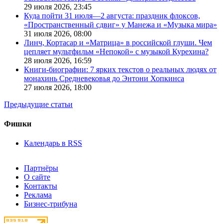
29 июля 2026,
23:45
Куда пойти 31 июля—2 августа: праздник флоксов,
«Пространственный сдвиг» у Манежа и «Музыка мира»
31 июля 2026,
08:00
Линч, Кортасар и «Матрица» в российской глуши. Чем
цепляет мультфильм «Непокой» с музыкой Курехина?
28 июля 2026,
16:59
Книги-биографии: 7 ярких текстов о реальных людях от
монахинь Средневековья до Энтони Хопкинса
27 июля 2026,
18:00
Предыдущие статьи
Фишки
Календарь в RSS
Партнёры
О сайте
Контакты
Реклама
Бизнес-трибуна