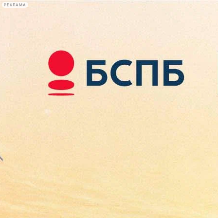
РЕКЛАМА
Афиша Plus
#телегид
Фонтанка.ру
Сегодня:
2026.08.09
13:07
Афиша Plus
кино
спектакли
выставки
концерты
лекции
книги
афиша плюс
новости
+