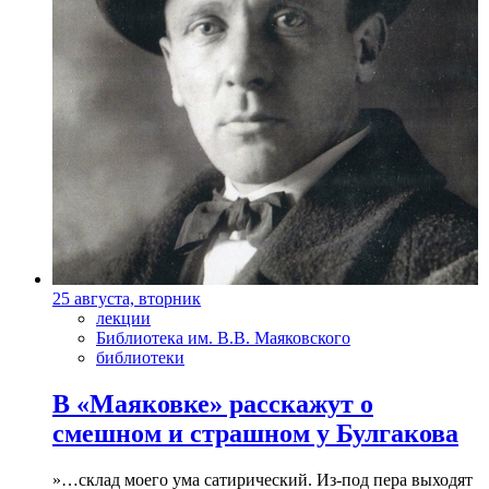
25 августа, вторник
лекции
Библиотека им. В.В. Маяковского
библиотеки
В «Маяковке» расскажут о
смешном и страшном у Булгакова
»…склад моего ума сатирический. Из-под пера выходят