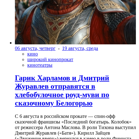
06 августа, четверг
-
19 августа, среда
кино
широкий кинопрокат
кинотеатры
Гарик Харламов и Дмитрий
Журавлев отправятся в
хлебобулочное роуд-муви по
сказочному Белогорью
С 6 августа в российском прокате — спин-офф
сказочной франшизы «Последний богатырь. Колобок»
от режиссера Антона Маслова. В роли Тихона выступил
Дмитрий Журавлев («Батя»). Кирилл Зайцев
(«Движение вверх») вернулся в камео в роли Финиста-