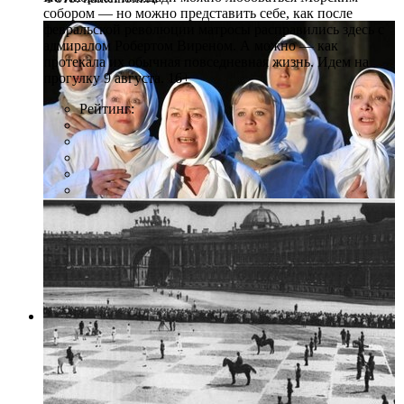
собором — но можно представить себе, как после
февральской революции матросы расправились здесь с
адмиралом Робертом Виреном. А можно — как
протекала их обычная повседневная жизнь. Идем на
прогулку 9 августа. 16+
Рейтинг:
Фото: naliteinom.ru