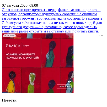
07 августа 2026, 08:00
Лето решило притормозить перед финалом: пока идет сезон
отпусков, организаторы культурных событий не слишком
загружают горожан творческими активностями. В выходные
7–9 августа «Фонтанка» нашла не так много новых идей для
культурного досуга — но, возможно, самое время уделить
внимание ранее открытым выставкам или почитать книги.
РЕКЛАМА
Новости