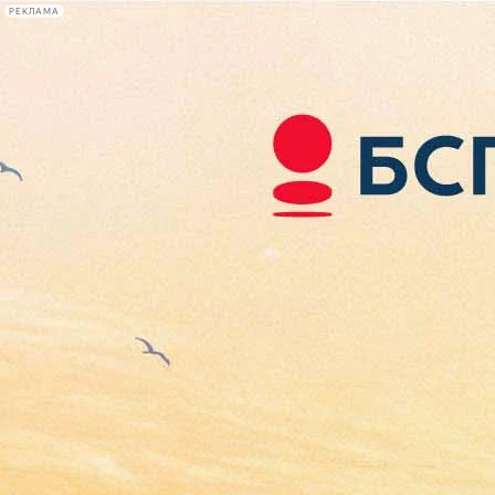
РЕКЛАМА
Афиша Plus
#телегид
Фонтанка.ру
Сегодня:
2026.08.08
12:49
Афиша Plus
кино
спектакли
выставки
концерты
лекции
книги
афиша плюс
новости
+