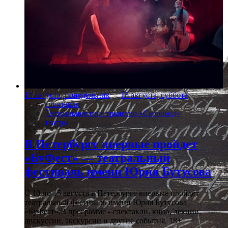
10 августа, понедельник
-
15 августа, суббота
спектакли
Театральное пространство «Скороход»
театры
В Петербурге впервые пройдет
«БуФест» — театральный
фестиваль имени Юрия Бутусова
С 10 по 15 августа в Петербурге впервые пройдет
театральный фестиваль имени Юрия Бутусова
«БуФест».В программе - спектакли, кино, лекции,
дискуссии, экскурсии и другие события. 18+