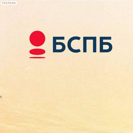
РЕКЛАМА
Афиша Plus
#телегид
Фонтанка.ру
Сегодня:
2026.08.10
22:24
Афиша Plus
кино
спектакли
выставки
концерты
лекции
книги
афиша плюс
новости
+