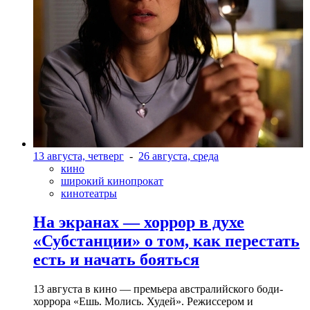
13 августа, четверг
-
26 августа, среда
кино
широкий кинопрокат
кинотеатры
На экранах — хоррор в духе
«Субстанции» о том, как перестать
есть и начать бояться
13 августа в кино — премьера австралийского боди-
хоррора «Ешь. Молись. Худей». Режиссером и