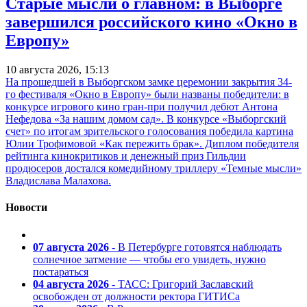
Старые мысли о главном: в Выборге
завершился российского кино «Окно в
Европу»
10 августа 2026, 15:13
На прошедшей в Выборгском замке церемонии закрытия 34-
го фестиваля «Окно в Европу» были названы победители: в
конкурсе игрового кино гран-при получил дебют Антона
Нефедова «За нашим домом сад». В конкурсе «Выборгский
счет» по итогам зрительского голосования победила картина
Юлии Трофимовой «Как пережить брак». Диплом победителя
рейтинга кинокритиков и денежный приз Гильдии
продюсеров достался комедийному триллеру «Темные мысли»
Владислава Малахова.
Новости
07 августа 2026
- В Петербурге готовятся наблюдать
солнечное затмение — чтобы его увидеть, нужно
постараться
04 августа 2026
- ТАСС: Григорий Заславский
освобожден от должности ректора ГИТИСа