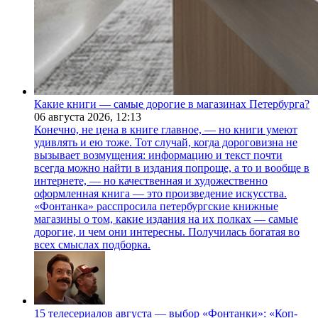
Какие книги — самые дорогие в магазинах Петербурга?
06 августа 2026,
12:13
Конечно, не цена в книге главное, — но книги умеют
удивлять и ею тоже. Тот случай, когда дороговизна не
вызывает возмущения: информацию и текст почти
всегда можно найти в издания попроще, а то и вообще в
интернете, — но качественная и художественно
оформленная книга — это произведение искусства.
«Фонтанка» расспросила петербургские книжные
магазины о том, какие издания на их полках — самые
дорогие, и чем они интересны. Получилась богатая во
всех смыслах подборка.
15 телесериалов августа — выбор «Фонтанки»: «Коп-