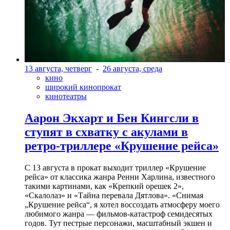
13 августа, четверг
-
26 августа, среда
кино
широкий кинопрокат
кинотеатры
Аарон Экхарт и Бен Кингсли в
ступят в схватку с акулами в
ретро-триллере «Крушение рейса»
С 13 августа в прокат выходит триллер «Крушение
рейса» от классика жанра Ренни Харлина, известного
такими картинами, как «Крепкий орешек 2»,
«Скалолаз» и «Тайна перевала Дятлова». «Снимая
„Крушение рейса“, я хотел воссоздать атмосферу моего
любимого жанра — фильмов-катастроф семидесятых
годов. Тут пестрые персонажи, масштабный экшен и