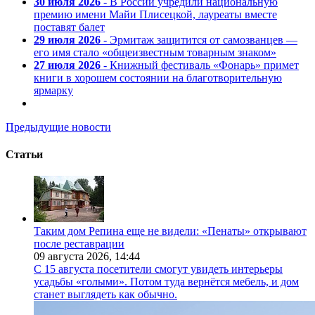
30 июля 2026
- В России учредили национальную
премию имени Майи Плисецкой, лауреаты вместе
поставят балет
29 июля 2026
- Эрмитаж защитится от самозванцев —
его имя стало «общеизвестным товарным знаком»
27 июля 2026
- Книжный фестиваль «Фонарь» примет
книги в хорошем состоянии на благотворительную
ярмарку
Предыдущие новости
Статьи
Таким дом Репина еще не видели: «Пенаты» открывают
после реставрации
09 августа 2026,
14:44
С 15 августа посетители смогут увидеть интерьеры
усадьбы «голыми». Потом туда вернётся мебель, и дом
станет выглядеть как обычно.