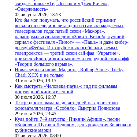
звезда», новые «Тед Лессо» и «Джек Ричер»,
«Одержимость»
02 августа 2026,
18:53
Кто бы мог подумать, что российский стриминг
вывалит в середине лета одни из самых ожидаемых
телесериалов года: пятый сезон «Мажора»,
паранормальную комедию «Зовите Витю!», лучший
сериал с фестиваля «Пилот» — «Паша» и даже кибер-
драму «Фейк». Из зарубежных особо ожидаемых
телепроектов — третий сезон сай-фая «Укрытие»,
приквел «Блондинки в законе» и очередной спин-офф
«Теории большого взрыва».
Новая музыка июля: Мадонна, Rolling Stones, Tricky,
Charli XCX и не только
31 июля 2026,
19:15
Как смотреть «Человека-паука»: гид по фильмам
популярной киновселенной
30 июля 2026,
16:37
Театр одного шамана: девять дней назад не стало
основателя театра «Особняк» Дмитрия Поднозова
29 июля 2026,
23:45
Куда пойти 7–9 августа: «Пикник Афиши», песни
«Короля и Шута» в Ледовом, день рождения Зощенко и
кубинские марки
07 августа 2026,
08:00