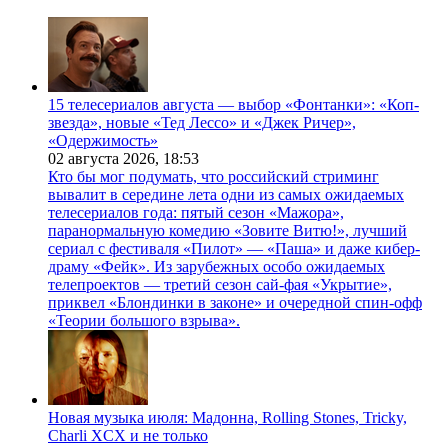
15 телесериалов августа — выбор «Фонтанки»: «Коп-
звезда», новые «Тед Лессо» и «Джек Ричер»,
«Одержимость»
02 августа 2026,
18:53
Кто бы мог подумать, что российский стриминг
вывалит в середине лета одни из самых ожидаемых
телесериалов года: пятый сезон «Мажора»,
паранормальную комедию «Зовите Витю!», лучший
сериал с фестиваля «Пилот» — «Паша» и даже кибер-
драму «Фейк». Из зарубежных особо ожидаемых
телепроектов — третий сезон сай-фая «Укрытие»,
приквел «Блондинки в законе» и очередной спин-офф
«Теории большого взрыва».
Новая музыка июля: Мадонна, Rolling Stones, Tricky,
Charli XCX и не только