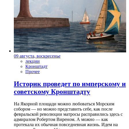
09 августа, воскресенье
лекции
Кронштадт
Прочее
Историк проведет по имперскому и
советскому Кронштадту
На Якорной площади можно любоваться Морским
собором — но можно представить себе, как после
февральской революции матросы расправились здесь с
адмиралом Робертом Виреном. А можно — как
протекала их обычная повседневная жизнь. Идем на