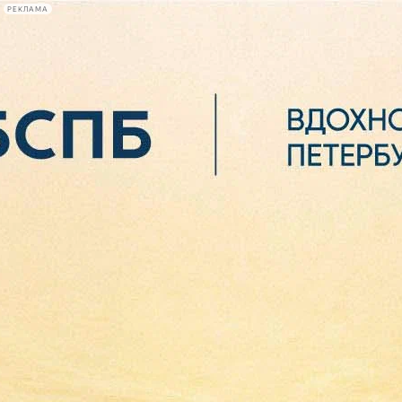
РЕКЛАМА
Афиша Plus
#телегид
Фонтанка.ру
Сегодня:
2026.08.07
06:38
Афиша Plus
кино
спектакли
выставки
концерты
лекции
книги
афиша плюс
новости
+