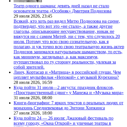
Театр одного шамана: девять дней назад не стало
основателя театра «Особняк» Дмитрия Поднозова
29 июля 2026,
23:45
Всякий, кто хоть раз видел Митю Поднозова на сцене,
подтвердит, что вот это «не стало», а также другие
глаголы, описывающие несуществование, никак не
вяжутся ни с самим Митей, ни с тем, что случилось 20
июля. Потому что всю свою сознательную, как я
полагаю, и уж точно всю свою театральную жизнь актер
Поднозов занимался натуральным шаманством, то есть,
как минимум, заглядывал, а, как максимум,
путешествовал по ту сторону реальности, увлекая за
собой зрителей.
Линч, Кортасар и «Матрица» в российской глуши. Чем
цепляет мультфильм «Непокой» с музыкой Курехина?
28 июля 2026,
16:59
Куда пойти 31 июля—2 августа: праздник флоксов,
«Пространственный сдвиг» у Манежа и «Музыка мира»
31 июля 2026,
08:00
Книги-биографии: 7 ярких текстов о реальных людях от
монахинь Средневековья до Энтони Хопкинса
27 июля 2026,
18:00
Куда пойти 24 — 26 июля: Джазовый фестиваль по
всему городу, «Окна Открой» и уличные театры в