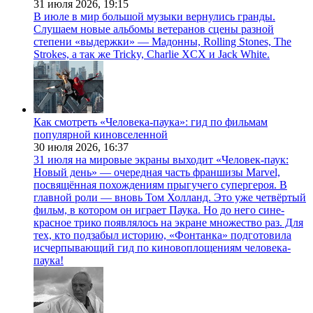
31 июля 2026,
19:15
В июле в мир большой музыки вернулись гранды.
Слушаем новые альбомы ветеранов сцены разной
степени «выдержки» — Мадонны, Rolling Stones, The
Strokes, а так же Tricky, Charlie XCX и Jack White.
Как смотреть «Человека-паука»: гид по фильмам
популярной киновселенной
30 июля 2026,
16:37
31 июля на мировые экраны выходит «Человек-паук:
Новый день» — очередная часть франшизы Marvel,
посвящённая похождениям прыгучего супергероя. В
главной роли — вновь Том Холланд. Это уже четвёртый
фильм, в котором он играет Паука. Но до него сине-
красное трико появлялось на экране множество раз. Для
тех, кто подзабыл историю, «Фонтанка» подготовила
исчерпывающий гид по киновоплощениям человека-
паука!