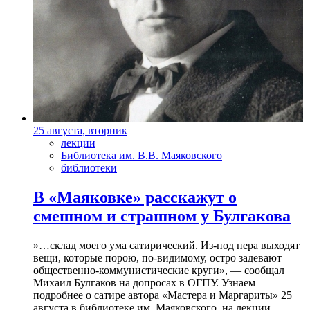
25 августа, вторник
лекции
Библиотека им. В.В. Маяковского
библиотеки
В «Маяковке» расскажут о
смешном и страшном у Булгакова
»…склад моего ума сатирический. Из-под пера выходят
вещи, которые порою, по-видимому, остро задевают
общественно-коммунистические круги», — сообщал
Михаил Булгаков на допросах в ОГПУ. Узнаем
подробнее о сатире автора «Мастера и Маргариты» 25
августа в библиотеке им. Маяковского, на лекции