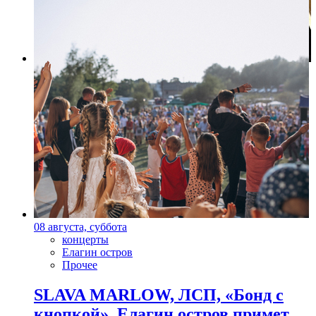
Фото: baltic-house.ru
08 августа, суббота
концерты
Елагин остров
Прочее
SLAVA MARLOW, ЛСП, «Бонд с
кнопкой». Елагин остров примет