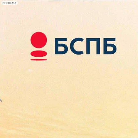
РЕКЛАМА
Афиша Plus
#телегид
Фонтанка.ру
Сегодня:
2026.08.08
22:37
Афиша Plus
кино
спектакли
выставки
концерты
лекции
книги
афиша плюс
новости
+