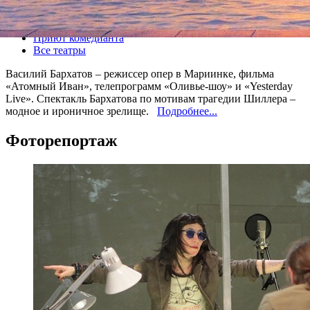
Все спектакли
Приют комедианта
Все театры
Василий Бархатов – режиссер опер в Мариинке, фильма
«Атомный Иван», телепрограмм «Оливье-шоу» и «Yesterday
Live». Спектакль Бархатова по мотивам трагедии Шиллера –
модное и ироничное зрелище.
Подробнее...
Фоторепортаж