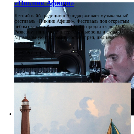
«Пикник Афиши»
Летний вайб традиционно поддерживает музыкальный
фестиваль «Пикник Афиши». Фестиваль под открытым
небом стартует 8 августа в 12:00 и продлится до 23:00.
Развернут пять сцен, интерактивные зоны и фудкорт.
Музыкальную программу составят рэп, инди и
электроника. 0+
Рейтинг:
Фото: pkteatr.ru