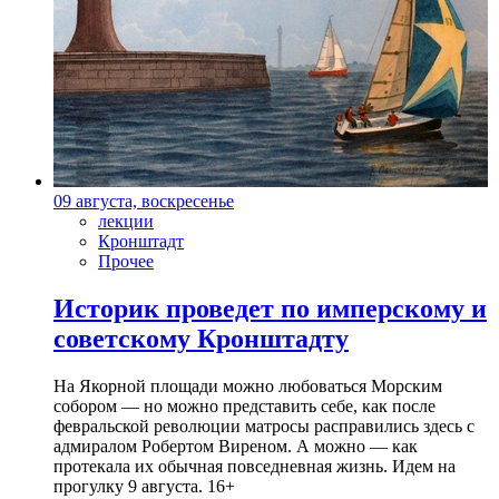
09 августа, воскресенье
лекции
Кронштадт
Прочее
Историк проведет по имперскому и
советскому Кронштадту
На Якорной площади можно любоваться Морским
собором — но можно представить себе, как после
февральской революции матросы расправились здесь с
адмиралом Робертом Виреном. А можно — как
протекала их обычная повседневная жизнь. Идем на
прогулку 9 августа. 16+