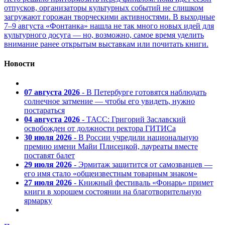
отпусков, организаторы культурных событий не слишком
загружают горожан творческими активностями. В выходные
7–9 августа «Фонтанка» нашла не так много новых идей для
культурного досуга — но, возможно, самое время уделить
внимание ранее открытым выставкам или почитать книги.
Новости
07 августа 2026
- В Петербурге готовятся наблюдать
солнечное затмение — чтобы его увидеть, нужно
постараться
04 августа 2026
- ТАСС: Григорий Заславский
освобожден от должности ректора ГИТИСа
30 июля 2026
- В России учредили национальную
премию имени Майи Плисецкой, лауреаты вместе
поставят балет
29 июля 2026
- Эрмитаж защитится от самозванцев —
его имя стало «общеизвестным товарным знаком»
27 июля 2026
- Книжный фестиваль «Фонарь» примет
книги в хорошем состоянии на благотворительную
ярмарку