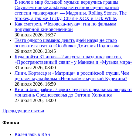
В июле в мир большой музыки вернулись гранды.
Слушаем новые альбомы ветеранов сцены разной
степени «выдержки» — Мадонны, Rolling Stones, The
Strokes, а так же Tricky, Charlie XCX и Jack White.
Как смотреть «Человека-паука»: гид по фильмам
популярной киновселенной
30 июля 2026,
16:37
Театр одного шамана: девять дней назад не стало
основателя театра «Особняк» Дмитрия Поднозова
29 июля 2026,
23:45
Куда пойти 31 июля—2 августа: праздник флоксов,
«Пространственный сдвиг» у Манежа и «Музыка мира»
31 июля 2026,
08:00
Линч, Кортасар и «Матрица» в российской глуши. Чем
цепляет мультфильм «Непокой» с музыкой Курехина?
28 июля 2026,
16:59
Книги-биографии: 7 ярких текстов о реальных людях от
монахинь Средневековья до Энтони Хопкинса
27 июля 2026,
18:00
Предыдущие статьи
Фишки
Календарь в RSS