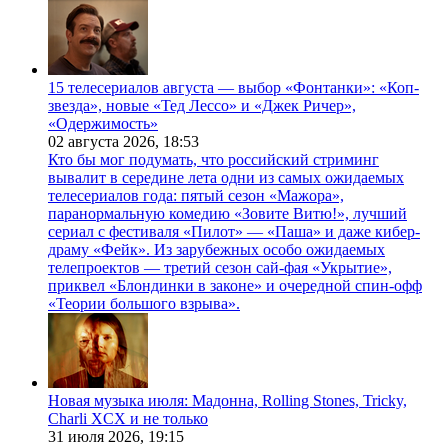
15 телесериалов августа — выбор «Фонтанки»: «Коп-
звезда», новые «Тед Лессо» и «Джек Ричер»,
«Одержимость»
02 августа 2026,
18:53
Кто бы мог подумать, что российский стриминг
вывалит в середине лета одни из самых ожидаемых
телесериалов года: пятый сезон «Мажора»,
паранормальную комедию «Зовите Витю!», лучший
сериал с фестиваля «Пилот» — «Паша» и даже кибер-
драму «Фейк». Из зарубежных особо ожидаемых
телепроектов — третий сезон сай-фая «Укрытие»,
приквел «Блондинки в законе» и очередной спин-офф
«Теории большого взрыва».
Новая музыка июля: Мадонна, Rolling Stones, Tricky,
Charli XCX и не только
31 июля 2026,
19:15