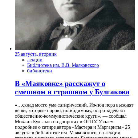
25 августа, вторник
лекции
Библиотека им. В.В. Маяковского
библиотеки
В «Маяковке» расскажут о
смешном и страшном у Булгакова
»…склад моего ума сатирический. Из-под пера выходят
вещи, которые порою, по-видимому, остро задевают
общественно-коммунистические круги», — сообщал
Михаил Булгаков на допросах в ОГПУ. Узнаем
подробнее о сатире автора «Мастера и Маргариты» 25
августа в библиотеке им. Маяковского, на лекции