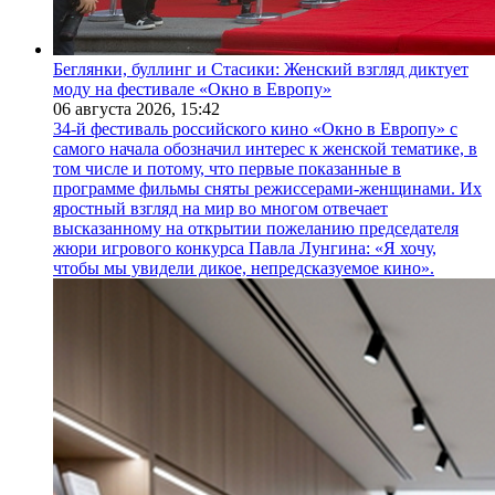
Беглянки, буллинг и Стасики: Женский взгляд диктует
моду на фестивале «Окно в Европу»
06 августа 2026,
15:42
34-й фестиваль российского кино «Окно в Европу» с
самого начала обозначил интерес к женской тематике, в
том числе и потому, что первые показанные в
программе фильмы сняты режиссерами-женщинами. Их
яростный взгляд на мир во многом отвечает
высказанному на открытии пожеланию председателя
жюри игрового конкурса Павла Лунгина: «Я хочу,
чтобы мы увидели дикое, непредсказуемое кино».