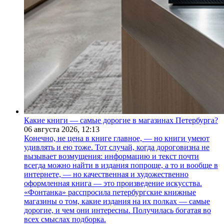
Какие книги — самые дорогие в магазинах Петербурга?
06 августа 2026,
12:13
Конечно, не цена в книге главное, — но книги умеют
удивлять и ею тоже. Тот случай, когда дороговизна не
вызывает возмущения: информацию и текст почти
всегда можно найти в издания попроще, а то и вообще в
интернете, — но качественная и художественно
оформленная книга — это произведение искусства.
«Фонтанка» расспросила петербургские книжные
магазины о том, какие издания на их полках — самые
дорогие, и чем они интересны. Получилась богатая во
всех смыслах подборка.