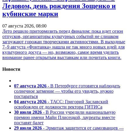
Ледовом, день рождения Зощенко и
кубинские марки
07 августа 2026, 08:00
Лето решило притормозить перед финалом: пока идет сезон
отпусков, организаторы культурных событий не слишком
загружают горожан творческими активностями. В выходные
7–9 августа «Фонтанка» нашла не так много новых идей для
культурного досуга — но, возможно, самое время уделить
внимание ранее открытым выставкам или почитать книги.
Новости
07 августа 2026
- В Петербурге готовятся наблюдать
солнечное затмение — чтобы его увидеть, нужно
постараться
04 августа 2026
- ТАСС: Григорий Заславский
освобожден от должности ректора ГИТИСа
30 июля 2026
- В России учредили национальную
премию имени Майи Плисецкой, лауреаты вместе
поставят балет
29 июля 2026
- Эрмитаж защитится от самозванцев —