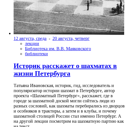
12 августа, среда
-
20 августа, четверг
лекции
Библиотека им. В.В. Маяковского
библиотеки
Историк расскажет о шахматах в
жизни Петербурга
Татьяна Ивановская, историк, гид, исследователь и
популяризатор истории шахмат в Петербурге, автор
проекта «Шахматный Петербург», расскажет, где в
городе за шахматной доской могли сойтись люди из
разных сословий, как шахматы перебирались из дворцов
и особняков в трактиры, а затем и в клубы, и почему
шахматной столицей России стал именно Петербург. А
на другой лекции посмотрим на шахматную партию как
на текст.