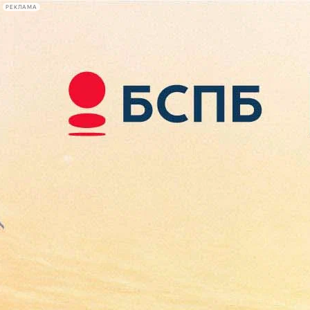
РЕКЛАМА
Афиша Plus
#телегид
Фонтанка.ру
Сегодня:
2026.08.08
21:32
Афиша Plus
кино
спектакли
выставки
концерты
лекции
книги
афиша плюс
новости
+