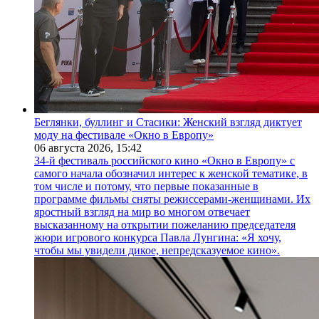
Беглянки, буллинг и Стасики: Женский взгляд диктует
моду на фестивале «Окно в Европу»
06 августа 2026,
15:42
34-й фестиваль российского кино «Окно в Европу» с
самого начала обозначил интерес к женской тематике, в
том числе и потому, что первые показанные в
программе фильмы сняты режиссерами-женщинами. Их
яростный взгляд на мир во многом отвечает
высказанному на открытии пожеланию председателя
жюри игрового конкурса Павла Лунгина: «Я хочу,
чтобы мы увидели дикое, непредсказуемое кино».