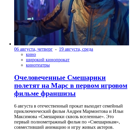
06 августа, четверг
-
19 августа, среда
кино
широкий кинопрокат
кинотеатры
Очеловеченные Смешарики
полетят на Марс в первом игровом
фильме франшизы
6 августа в отечественный прокат выходит семейный
приключенческий фильм Андрея Мармонтова и Ильи
Максимова «Смешарики сквозь вселенные». Это
первый полнометражный фильм по «Смешарикам»,
совместивший анимацию и игру живых актеров.