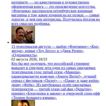
интернете, — но качественная и художественно
оформленная книга — это произведение искусства.
«Фонтанка» расспросила петербургские книжные
магазины о том, какие издания на их полках — самые
дорогие, и чем они интересны. Получилась богатая во
всех смыслах подборка.
15 телесериалов августа — выбор «Фонтанки»: «Коп-
звезда», новые «Тед Лессо» и «Джек Ричер»,
«Одержимость»
02 августа 2026,
18:53
Кто бы мог подумать, что российский стриминг
вывалит в середине лета одни из самых ожидаемых
телесериалов года: пятый сезон «Мажора»,
паранормальную комедию «Зовите Витю!», лучший
сериал с фестиваля «Пилот» — «Паша» и даже кибер-
драму «Фейк». Из зарубежных особо ожидаемых
телепроектов — третий сезон сай-фая «Укрытие»,
приквел «Блондинки в законе» и очередной спин-офф
«Теории большого взрыва».