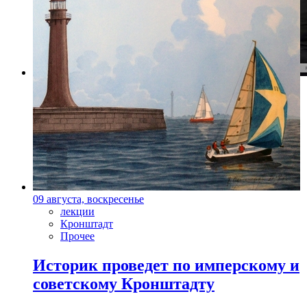
Фото: kinopoisk.ru
09 августа, воскресенье
лекции
Кронштадт
Прочее
Историк проведет по имперскому и
советскому Кронштадту