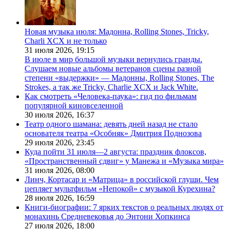
Новая музыка июля: Мадонна, Rolling Stones, Tricky,
Charli XCX и не только
31 июля 2026,
19:15
В июле в мир большой музыки вернулись гранды.
Слушаем новые альбомы ветеранов сцены разной
степени «выдержки» — Мадонны, Rolling Stones, The
Strokes, а так же Tricky, Charlie XCX и Jack White.
Как смотреть «Человека-паука»: гид по фильмам
популярной киновселенной
30 июля 2026,
16:37
Театр одного шамана: девять дней назад не стало
основателя театра «Особняк» Дмитрия Поднозова
29 июля 2026,
23:45
Куда пойти 31 июля—2 августа: праздник флоксов,
«Пространственный сдвиг» у Манежа и «Музыка мира»
31 июля 2026,
08:00
Линч, Кортасар и «Матрица» в российской глуши. Чем
цепляет мультфильм «Непокой» с музыкой Курехина?
28 июля 2026,
16:59
Книги-биографии: 7 ярких текстов о реальных людях от
монахинь Средневековья до Энтони Хопкинса
27 июля 2026,
18:00