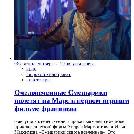
06 августа, четверг
-
19 августа, среда
кино
широкий кинопрокат
кинотеатры
Очеловеченные Смешарики
полетят на Марс в первом игровом
фильме франшизы
6 августа в отечественный прокат выходит семейный
приключенческий фильм Андрея Мармонтова и Ильи
Максимова «Смешарики сквозь вселенные». Это