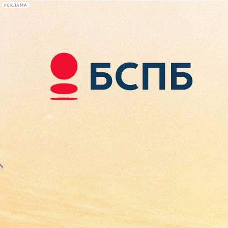
РЕКЛАМА
Афиша Plus
#телегид
Фонтанка.ру
Сегодня:
2026.08.08
15:11
Афиша Plus
кино
спектакли
выставки
концерты
лекции
книги
афиша плюс
новости
+