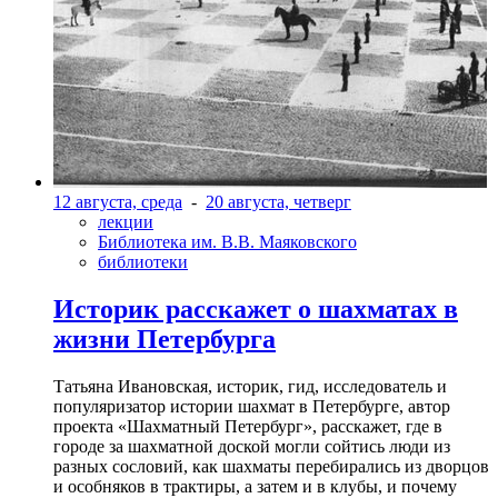
12 августа, среда
-
20 августа, четверг
лекции
Библиотека им. В.В. Маяковского
библиотеки
Историк расскажет о шахматах в
жизни Петербурга
Татьяна Ивановская, историк, гид, исследователь и
популяризатор истории шахмат в Петербурге, автор
проекта «Шахматный Петербург», расскажет, где в
городе за шахматной доской могли сойтись люди из
разных сословий, как шахматы перебирались из дворцов
и особняков в трактиры, а затем и в клубы, и почему