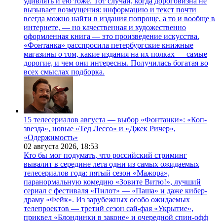
удивлять и ею тоже. Тот случай, когда дороговизна не
вызывает возмущения: информацию и текст почти
всегда можно найти в издания попроще, а то и вообще в
интернете, — но качественная и художественно
оформленная книга — это произведение искусства.
«Фонтанка» расспросила петербургские книжные
магазины о том, какие издания на их полках — самые
дорогие, и чем они интересны. Получилась богатая во
всех смыслах подборка.
15 телесериалов августа — выбор «Фонтанки»: «Коп-
звезда», новые «Тед Лессо» и «Джек Ричер»,
«Одержимость»
02 августа 2026,
18:53
Кто бы мог подумать, что российский стриминг
вывалит в середине лета одни из самых ожидаемых
телесериалов года: пятый сезон «Мажора»,
паранормальную комедию «Зовите Витю!», лучший
сериал с фестиваля «Пилот» — «Паша» и даже кибер-
драму «Фейк». Из зарубежных особо ожидаемых
телепроектов — третий сезон сай-фая «Укрытие»,
приквел «Блондинки в законе» и очередной спин-офф