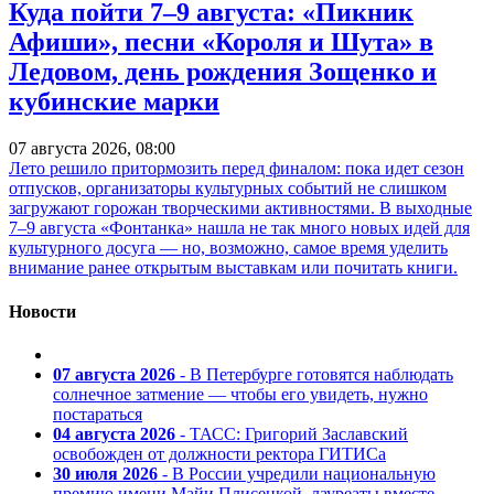
Куда пойти 7–9 августа: «Пикник
Афиши», песни «Короля и Шута» в
Ледовом, день рождения Зощенко и
кубинские марки
07 августа 2026, 08:00
Лето решило притормозить перед финалом: пока идет сезон
отпусков, организаторы культурных событий не слишком
загружают горожан творческими активностями. В выходные
7–9 августа «Фонтанка» нашла не так много новых идей для
культурного досуга — но, возможно, самое время уделить
внимание ранее открытым выставкам или почитать книги.
Новости
07 августа 2026
- В Петербурге готовятся наблюдать
солнечное затмение — чтобы его увидеть, нужно
постараться
04 августа 2026
- ТАСС: Григорий Заславский
освобожден от должности ректора ГИТИСа
30 июля 2026
- В России учредили национальную
премию имени Майи Плисецкой, лауреаты вместе