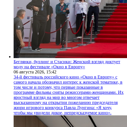
Беглянки, буллинг и Стасики: Женский взгляд диктует
моду на фестивале «Окно в Европу»
06 августа 2026,
15:42
34-й фестиваль российского кино «Окно в Европу» с
самого начала обозначил интерес к женской тематике, в
том числе и потому, что первые показанные в
программе фильмы сняты режиссерами-женщинами. Их
яростный взгляд на мир во многом отвечает
высказанному на открытии пожеланию председателя
жюри игрового конкурса Павла Лунгина: «Я хочу,
чтобы мы увидели дикое, непредсказуемое кино».