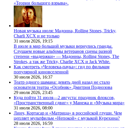
«Теории большого взрыва».
Новая музыка июля: Мадонна, Rolling Stones, Tricky,
Charli XCX и не только
31 июля 2026,
19:15
В июле в мир большой музыки вернулись гранды.
Слушаем новые альбомы ветеранов сцены разной
степени «выдержки» — Мадонны, Rolling Stones, The
Strokes, а так же Tricky, Charlie XCX и Jack White.
Как смотреть «Человека-паука»: гид по фильмам
популярной киновселенной
30 июля 2026,
16:37
Театр одного шамана: девять дней назад не стало
основателя театра «Особняк» Дмитрия Поднозова
29 июля 2026,
23:45
Куда пойти 31 июля—2 августа: праздник флоксов,
«Пространственный сдвиг» у Манежа и «Музыка мира»
31 июля 2026,
08:00
Линч, Кортасар и «Матрица» в российской глуши. Чем
цепляет мультфильм «Непокой» с музыкой Курехина?
28 июля 2026,
16:59