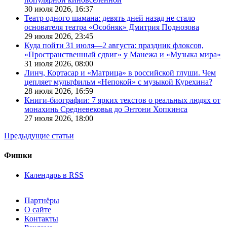
30 июля 2026,
16:37
Театр одного шамана: девять дней назад не стало
основателя театра «Особняк» Дмитрия Поднозова
29 июля 2026,
23:45
Куда пойти 31 июля—2 августа: праздник флоксов,
«Пространственный сдвиг» у Манежа и «Музыка мира»
31 июля 2026,
08:00
Линч, Кортасар и «Матрица» в российской глуши. Чем
цепляет мультфильм «Непокой» с музыкой Курехина?
28 июля 2026,
16:59
Книги-биографии: 7 ярких текстов о реальных людях от
монахинь Средневековья до Энтони Хопкинса
27 июля 2026,
18:00
Предыдущие статьи
Фишки
Календарь в RSS
Партнёры
О сайте
Контакты