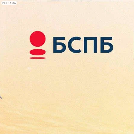
РЕКЛАМА
Афиша Plus
#телегид
Фонтанка.ру
Сегодня:
2026.08.09
17:14
Афиша Plus
кино
спектакли
выставки
концерты
лекции
книги
афиша плюс
новости
+