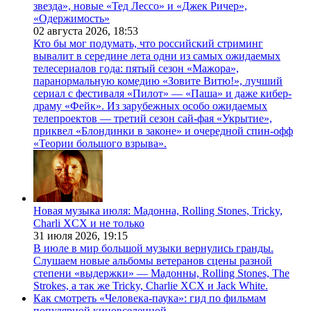
звезда», новые «Тед Лессо» и «Джек Ричер»,
«Одержимость»
02 августа 2026,
18:53
Кто бы мог подумать, что российский стриминг
вывалит в середине лета одни из самых ожидаемых
телесериалов года: пятый сезон «Мажора»,
паранормальную комедию «Зовите Витю!», лучший
сериал с фестиваля «Пилот» — «Паша» и даже кибер-
драму «Фейк». Из зарубежных особо ожидаемых
телепроектов — третий сезон сай-фая «Укрытие»,
приквел «Блондинки в законе» и очередной спин-офф
«Теории большого взрыва».
Новая музыка июля: Мадонна, Rolling Stones, Tricky,
Charli XCX и не только
31 июля 2026,
19:15
В июле в мир большой музыки вернулись гранды.
Слушаем новые альбомы ветеранов сцены разной
степени «выдержки» — Мадонны, Rolling Stones, The
Strokes, а так же Tricky, Charlie XCX и Jack White.
Как смотреть «Человека-паука»: гид по фильмам
популярной киновселенной