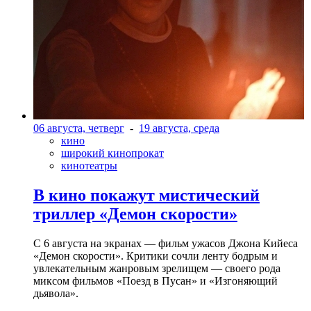
06 августа, четверг
-
19 августа, среда
кино
широкий кинопрокат
кинотеатры
В кино покажут мистический
триллер «Демон скорости»
С 6 августа на экранах — фильм ужасов Джона Кийеса
«Демон скорости». Критики сочли ленту бодрым и
увлекательным жанровым зрелищeм — своего рода
миксом фильмов «Поезд в Пусан» и «Изгоняющий
дьявола».