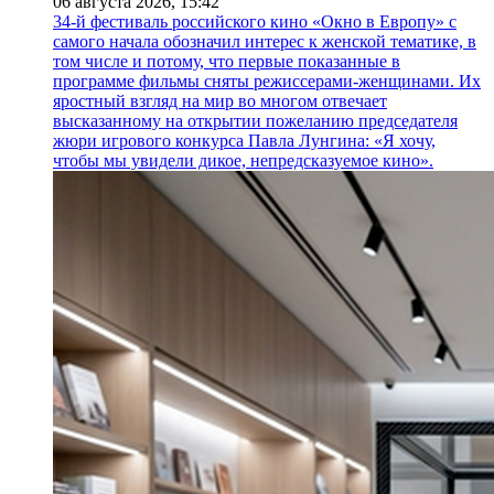
06 августа 2026,
15:42
34-й фестиваль российского кино «Окно в Европу» с
самого начала обозначил интерес к женской тематике, в
том числе и потому, что первые показанные в
программе фильмы сняты режиссерами-женщинами. Их
яростный взгляд на мир во многом отвечает
высказанному на открытии пожеланию председателя
жюри игрового конкурса Павла Лунгина: «Я хочу,
чтобы мы увидели дикое, непредсказуемое кино».