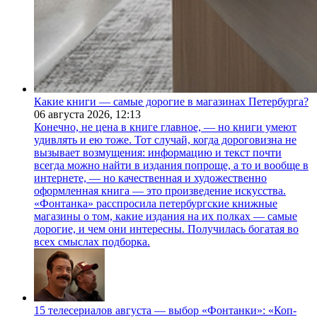
Какие книги — самые дорогие в магазинах Петербурга?
06 августа 2026,
12:13
Конечно, не цена в книге главное, — но книги умеют
удивлять и ею тоже. Тот случай, когда дороговизна не
вызывает возмущения: информацию и текст почти
всегда можно найти в издания попроще, а то и вообще в
интернете, — но качественная и художественно
оформленная книга — это произведение искусства.
«Фонтанка» расспросила петербургские книжные
магазины о том, какие издания на их полках — самые
дорогие, и чем они интересны. Получилась богатая во
всех смыслах подборка.
15 телесериалов августа — выбор «Фонтанки»: «Коп-