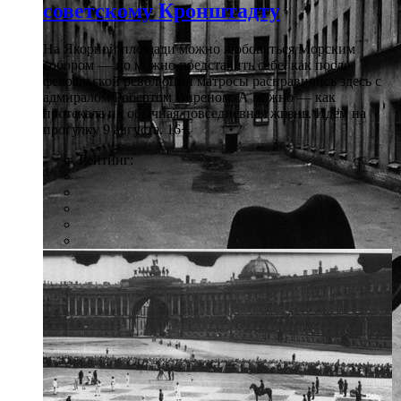
советскому Кронштадту
На Якорной площади можно любоваться Морским
собором — но можно представить себе, как после
февральской революции матросы расправились здесь с
адмиралом Робертом Виреном. А можно — как
протекала их обычная повседневная жизнь. Идем на
прогулку 9 августа. 16+
Рейтинг: