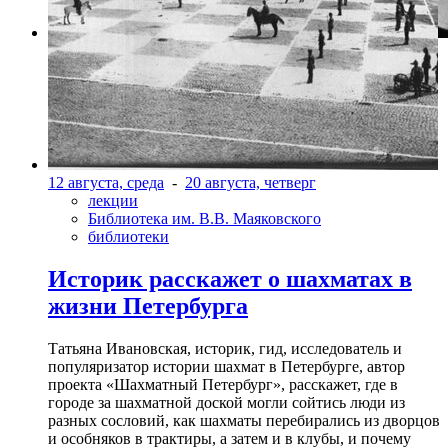
Фото: rosphoto.org
12 августа, среда
-
20 августа, четверг
лекции
Библиотека им. В.В. Маяковского
библиотеки
Историк расскажет о шахматах в
жизни Петербурга
Татьяна Ивановская, историк, гид, исследователь и
популяризатор истории шахмат в Петербурге, автор
проекта «Шахматный Петербург», расскажет, где в
городе за шахматной доской могли сойтись люди из
разных сословий, как шахматы перебирались из дворцов
и особняков в трактиры, а затем и в клубы, и почему