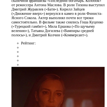
сказочной франшизы «Последний богатырь. Колобок»
от режиссера Антона Маслова. В роли Тихона выступил
Дмитрий Журавлев («Батя»). Кирилл Зайцев
(«Движение вверх») вернулся в камео в роли Финиста-
Ясного Сокола. Актер выполнял почти все трюки
самостоятельно. В фильме также снялись Гоша Куценко
(«Турецкий гамбит»), Мила Ершова («По щучьему
велению»), Татьяна Догилева («Вампиры средней
полосы»), и Дмитрий Колчин («Коммерсант»).
Рейтинг: