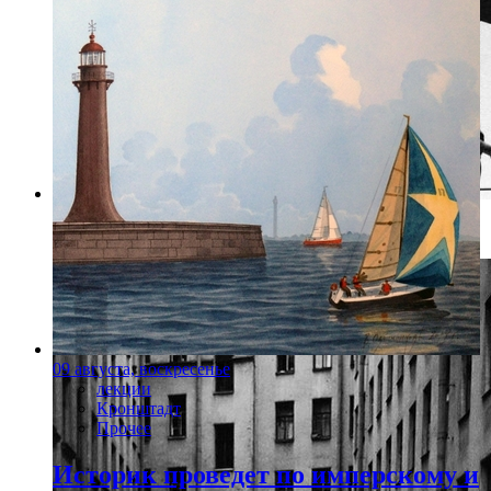
Фото: rosphoto.org
09 августа, воскресенье
лекции
Кронштадт
Прочее
Историк проведет по имперскому и