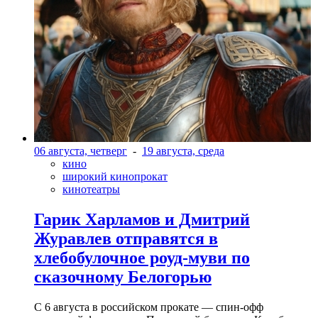
06 августа, четверг
-
19 августа, среда
кино
широкий кинопрокат
кинотеатры
Гарик Харламов и Дмитрий
Журавлев отправятся в
хлебобулочное роуд-муви по
сказочному Белогорью
С 6 августа в российском прокате — спин-офф