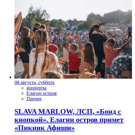
08 августа, суббота
концерты
Елагин остров
Прочее
SLAVA MARLOW, ЛСП, «Бонд с
кнопкой». Елагин остров примет
«Пикник Афиши»