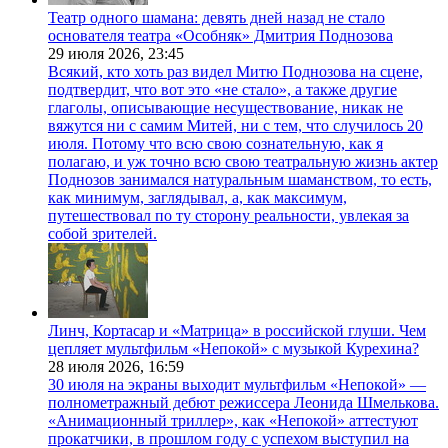
Театр одного шамана: девять дней назад не стало
основателя театра «Особняк» Дмитрия Поднозова
29 июля 2026,
23:45
Всякий, кто хоть раз видел Митю Поднозова на сцене,
подтвердит, что вот это «не стало», а также другие
глаголы, описывающие несуществование, никак не
вяжутся ни с самим Митей, ни с тем, что случилось 20
июля. Потому что всю свою сознательную, как я
полагаю, и уж точно всю свою театральную жизнь актер
Поднозов занимался натуральным шаманством, то есть,
как минимум, заглядывал, а, как максимум,
путешествовал по ту сторону реальности, увлекая за
собой зрителей.
Линч, Кортасар и «Матрица» в российской глуши. Чем
цепляет мультфильм «Непокой» с музыкой Курехина?
28 июля 2026,
16:59
30 июля на экраны выходит мультфильм «Непокой» —
полнометражный дебют режиссера Леонида Шмелькова.
«Анимационный триллер», как «Непокой» аттестуют
прокатчики, в прошлом году с успехом выступил на