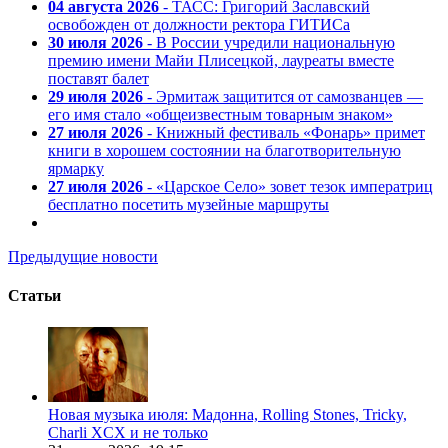
04 августа 2026
- ТАСС: Григорий Заславский
освобожден от должности ректора ГИТИСа
30 июля 2026
- В России учредили национальную
премию имени Майи Плисецкой, лауреаты вместе
поставят балет
29 июля 2026
- Эрмитаж защитится от самозванцев —
его имя стало «общеизвестным товарным знаком»
27 июля 2026
- Книжный фестиваль «Фонарь» примет
книги в хорошем состоянии на благотворительную
ярмарку
27 июля 2026
- «Царское Село» зовет тезок императриц
бесплатно посетить музейные маршруты
Предыдущие новости
Статьи
Новая музыка июля: Мадонна, Rolling Stones, Tricky,
Charli XCX и не только