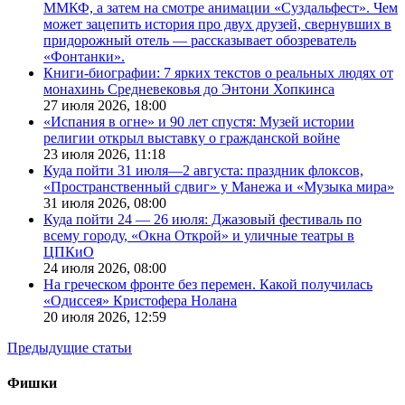
ММКФ, а затем на смотре анимации «Суздальфест». Чем
может зацепить история про двух друзей, свернувших в
придорожный отель — рассказывает обозреватель
«Фонтанки».
Книги-биографии: 7 ярких текстов о реальных людях от
монахинь Средневековья до Энтони Хопкинса
27 июля 2026,
18:00
«Испания в огне» и 90 лет спустя: Музей истории
религии открыл выставку о гражданской войне
23 июля 2026,
11:18
Куда пойти 31 июля—2 августа: праздник флоксов,
«Пространственный сдвиг» у Манежа и «Музыка мира»
31 июля 2026,
08:00
Куда пойти 24 — 26 июля: Джазовый фестиваль по
всему городу, «Окна Открой» и уличные театры в
ЦПКиО
24 июля 2026,
08:00
На греческом фронте без перемен. Какой получилась
«Одиссея» Кристофера Нолана
20 июля 2026,
12:59
Предыдущие статьи
Фишки