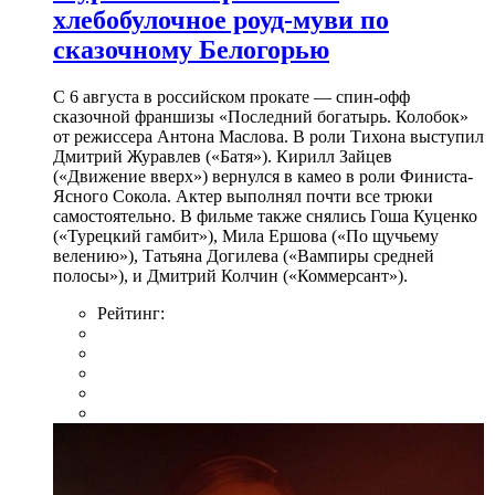
хлебобулочное роуд-муви по
сказочному Белогорью
С 6 августа в российском прокате — спин-офф
сказочной франшизы «Последний богатырь. Колобок»
от режиссера Антона Маслова. В роли Тихона выступил
Дмитрий Журавлев («Батя»). Кирилл Зайцев
(«Движение вверх») вернулся в камео в роли Финиста-
Ясного Сокола. Актер выполнял почти все трюки
самостоятельно. В фильме также снялись Гоша Куценко
(«Турецкий гамбит»), Мила Ершова («По щучьему
велению»), Татьяна Догилева («Вампиры средней
полосы»), и Дмитрий Колчин («Коммерсант»).
Рейтинг: