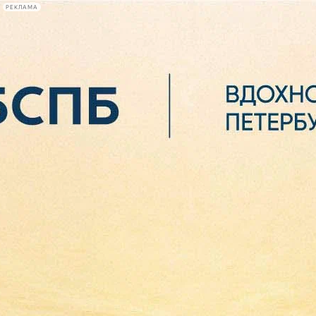
РЕКЛАМА
Афиша Plus
#телегид
Фонтанка.ру
Сегодня:
2026.08.06
05:42
Афиша Plus
кино
спектакли
выставки
концерты
лекции
книги
афиша плюс
новости
+