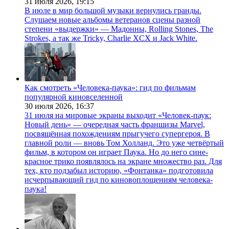
31 июля 2026,
19:15
В июле в мир большой музыки вернулись гранды.
Слушаем новые альбомы ветеранов сцены разной
степени «выдержки» — Мадонны, Rolling Stones, The
Strokes, а так же Tricky, Charlie XCX и Jack White.
Как смотреть «Человека-паука»: гид по фильмам
популярной киновселенной
30 июля 2026,
16:37
31 июля на мировые экраны выходит «Человек-паук:
Новый день» — очередная часть франшизы Marvel,
посвящённая похождениям прыгучего супергероя. В
главной роли — вновь Том Холланд. Это уже четвёртый
фильм, в котором он играет Паука. Но до него сине-
красное трико появлялось на экране множество раз. Для
тех, кто подзабыл историю, «Фонтанка» подготовила
исчерпывающий гид по киновоплощениям человека-
паука!