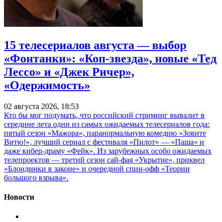
15 телесериалов августа — выбор
«Фонтанки»: «Коп-звезда», новые «Тед
Лессо» и «Джек Ричер»,
«Одержимость»
02 августа 2026, 18:53
Кто бы мог подумать, что российский стриминг вывалит в
середине лета одни из самых ожидаемых телесериалов года:
пятый сезон «Мажора», паранормальную комедию «Зовите
Витю!», лучший сериал с фестиваля «Пилот» — «Паша» и
даже кибер-драму «Фейк». Из зарубежных особо ожидаемых
телепроектов — третий сезон сай-фая «Укрытие», приквел
«Блондинки в законе» и очередной спин-офф «Теории
большого взрыва».
Новости