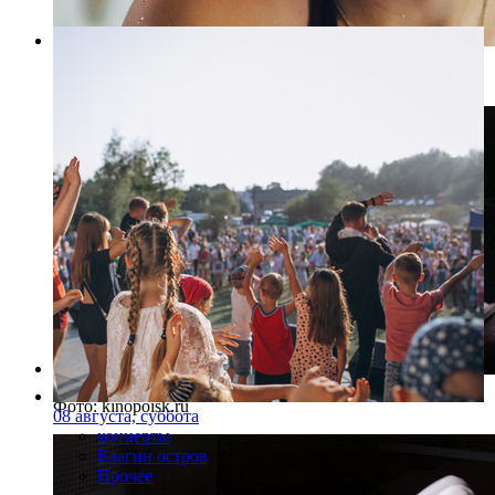
Фото: kinopoisk.ru
Фото: kinopoisk.ru
08 августа, суббота
концерты
Елагин остров
Прочее