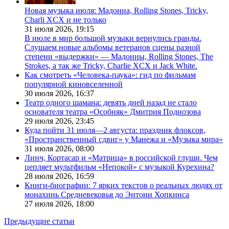
Новая музыка июля: Мадонна, Rolling Stones, Tricky,
Charli XCX и не только
31 июля 2026,
19:15
В июле в мир большой музыки вернулись гранды.
Слушаем новые альбомы ветеранов сцены разной
степени «выдержки» — Мадонны, Rolling Stones, The
Strokes, а так же Tricky, Charlie XCX и Jack White.
Как смотреть «Человека-паука»: гид по фильмам
популярной киновселенной
30 июля 2026,
16:37
Театр одного шамана: девять дней назад не стало
основателя театра «Особняк» Дмитрия Поднозова
29 июля 2026,
23:45
Куда пойти 31 июля—2 августа: праздник флоксов,
«Пространственный сдвиг» у Манежа и «Музыка мира»
31 июля 2026,
08:00
Линч, Кортасар и «Матрица» в российской глуши. Чем
цепляет мультфильм «Непокой» с музыкой Курехина?
28 июля 2026,
16:59
Книги-биографии: 7 ярких текстов о реальных людях от
монахинь Средневековья до Энтони Хопкинса
27 июля 2026,
18:00
Предыдущие статьи