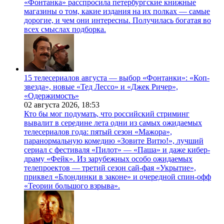
«Фонтанка» расспросила петербургские книжные
магазины о том, какие издания на их полках — самые
дорогие, и чем они интересны. Получилась богатая во
всех смыслах подборка.
15 телесериалов августа — выбор «Фонтанки»: «Коп-
звезда», новые «Тед Лессо» и «Джек Ричер»,
«Одержимость»
02 августа 2026,
18:53
Кто бы мог подумать, что российский стриминг
вывалит в середине лета одни из самых ожидаемых
телесериалов года: пятый сезон «Мажора»,
паранормальную комедию «Зовите Витю!», лучший
сериал с фестиваля «Пилот» — «Паша» и даже кибер-
драму «Фейк». Из зарубежных особо ожидаемых
телепроектов — третий сезон сай-фая «Укрытие»,
приквел «Блондинки в законе» и очередной спин-офф
«Теории большого взрыва».