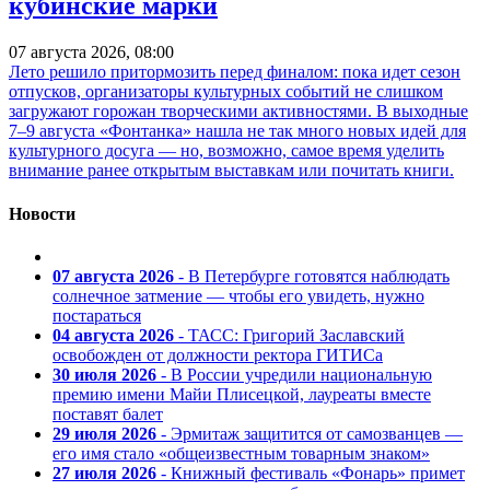
кубинские марки
07 августа 2026, 08:00
Лето решило притормозить перед финалом: пока идет сезон
отпусков, организаторы культурных событий не слишком
загружают горожан творческими активностями. В выходные
7–9 августа «Фонтанка» нашла не так много новых идей для
культурного досуга — но, возможно, самое время уделить
внимание ранее открытым выставкам или почитать книги.
Новости
07 августа 2026
- В Петербурге готовятся наблюдать
солнечное затмение — чтобы его увидеть, нужно
постараться
04 августа 2026
- ТАСС: Григорий Заславский
освобожден от должности ректора ГИТИСа
30 июля 2026
- В России учредили национальную
премию имени Майи Плисецкой, лауреаты вместе
поставят балет
29 июля 2026
- Эрмитаж защитится от самозванцев —
его имя стало «общеизвестным товарным знаком»
27 июля 2026
- Книжный фестиваль «Фонарь» примет