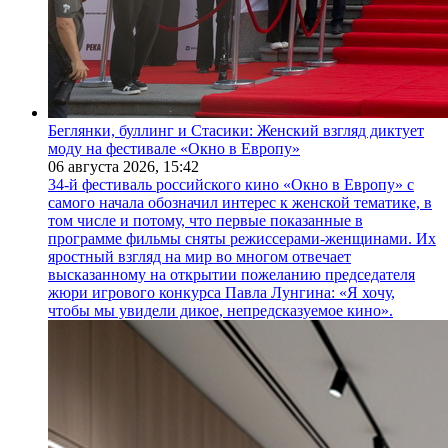
Беглянки, буллинг и Стасики: Женский взгляд диктует
моду на фестивале «Окно в Европу»
06 августа 2026,
15:42
34-й фестиваль российского кино «Окно в Европу» с
самого начала обозначил интерес к женской тематике, в
том числе и потому, что первые показанные в
программе фильмы сняты режиссерами-женщинами. Их
яростный взгляд на мир во многом отвечает
высказанному на открытии пожеланию председателя
жюри игрового конкурса Павла Лунгина: «Я хочу,
чтобы мы увидели дикое, непредсказуемое кино».