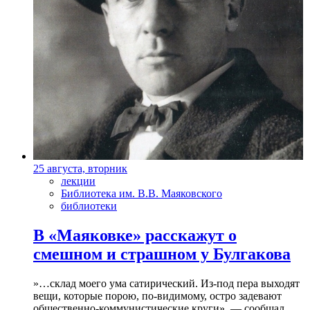
25 августа, вторник
лекции
Библиотека им. В.В. Маяковского
библиотеки
В «Маяковке» расскажут о
смешном и страшном у Булгакова
»…склад моего ума сатирический. Из-под пера выходят
вещи, которые порою, по-видимому, остро задевают
общественно-коммунистические круги», — сообщал