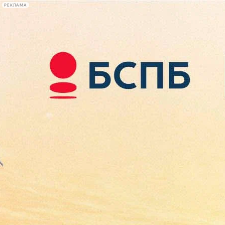
РЕКЛАМА
Афиша Plus
#телегид
Фонтанка.ру
Сегодня:
2026.08.08
20:09
Афиша Plus
кино
спектакли
выставки
концерты
лекции
книги
афиша плюс
новости
+