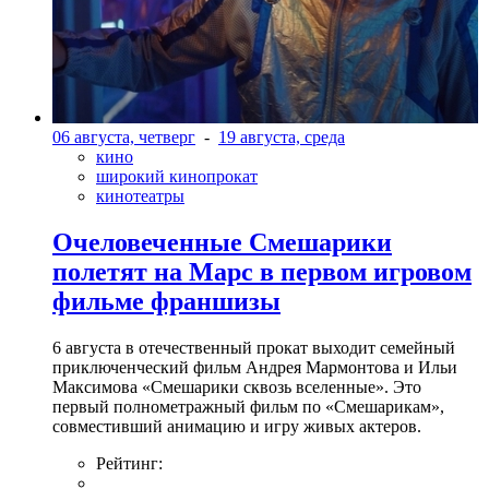
06 августа, четверг
-
19 августа, среда
кино
широкий кинопрокат
кинотеатры
Очеловеченные Смешарики
полетят на Марс в первом игровом
фильме франшизы
6 августа в отечественный прокат выходит семейный
приключенческий фильм Андрея Мармонтова и Ильи
Максимова «Смешарики сквозь вселенные». Это
первый полнометражный фильм по «Смешарикам»,
совместивший анимацию и игру живых актеров.
Рейтинг: