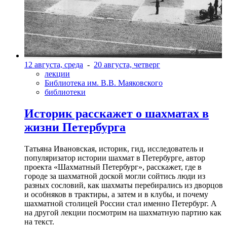
12 августа, среда
-
20 августа, четверг
лекции
Библиотека им. В.В. Маяковского
библиотеки
Историк расскажет о шахматах в
жизни Петербурга
Татьяна Ивановская, историк, гид, исследователь и
популяризатор истории шахмат в Петербурге, автор
проекта «Шахматный Петербург», расскажет, где в
городе за шахматной доской могли сойтись люди из
разных сословий, как шахматы перебирались из дворцов
и особняков в трактиры, а затем и в клубы, и почему
шахматной столицей России стал именно Петербург. А
на другой лекции посмотрим на шахматную партию как
на текст.