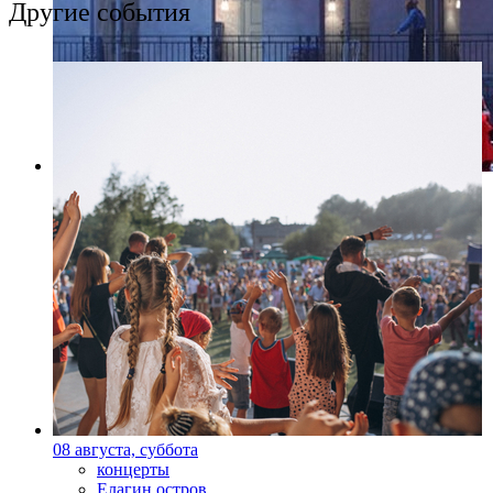
Другие события
Фото: mariinsky.ru
08 августа, суббота
концерты
Елагин остров