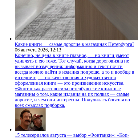
Какие книги — самые дорогие в магазинах Петербурга?
06 августа 2026,
12:13
Конечно, не цена в книге главное, — но книги умеют
удивлять и ею тоже. Тот случай, когда дороговизна не
вызывает возмущения: информацию и текст почти
всегда можно найти в издания попроще, а то и вообще в
интернете, — но качественная и художественно
оформленная книга — это произведение искусства.
«Фонтанка» расспросила петербургские книжные
магазины о том, какие издания на их полках — самые
дорогие, и чем они интересны. Получилась богатая во
всех смыслах подборка.
15 телесериалов августа — выбор «Фонтанки»: «Коп-