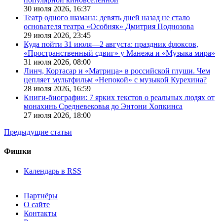
30 июля 2026,
16:37
Театр одного шамана: девять дней назад не стало
основателя театра «Особняк» Дмитрия Поднозова
29 июля 2026,
23:45
Куда пойти 31 июля—2 августа: праздник флоксов,
«Пространственный сдвиг» у Манежа и «Музыка мира»
31 июля 2026,
08:00
Линч, Кортасар и «Матрица» в российской глуши. Чем
цепляет мультфильм «Непокой» с музыкой Курехина?
28 июля 2026,
16:59
Книги-биографии: 7 ярких текстов о реальных людях от
монахинь Средневековья до Энтони Хопкинса
27 июля 2026,
18:00
Предыдущие статьи
Фишки
Календарь в RSS
Партнёры
О сайте
Контакты