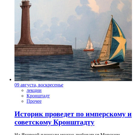
09 августа, воскресенье
лекции
Кронштадт
Прочее
Историк проведет по имперскому и
советскому Кронштадту
На Якорной площади можно любоваться Морским