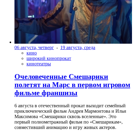
06 августа, четверг
-
19 августа, среда
кино
широкий кинопрокат
кинотеатры
Очеловеченные Смешарики
полетят на Марс в первом игровом
фильме франшизы
6 августа в отечественный прокат выходит семейный
приключенческий фильм Андрея Мармонтова и Ильи
Максимова «Смешарики сквозь вселенные». Это
первый полнометражный фильм по «Смешарикам»,
совместивший анимацию и игру живых актеров.