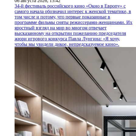
06 августа 2026,
15:42
34-й фестиваль российского кино «Окно в Европу» с
самого начала обозначил интерес к женской тематике, в
том числе и потому, что первые показанные в
программе фильмы сняты режиссерами-женщинами. Их
яростный взгляд на мир во многом отвечает
высказанному на открытии пожеланию председателя
жюри игрового конкурса Павла Лунгина: «Я хочу,
чтобы мы увидели дикое, непредсказуемое кино».