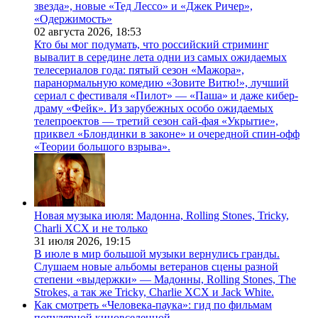
звезда», новые «Тед Лессо» и «Джек Ричер»,
«Одержимость»
02 августа 2026,
18:53
Кто бы мог подумать, что российский стриминг
вывалит в середине лета одни из самых ожидаемых
телесериалов года: пятый сезон «Мажора»,
паранормальную комедию «Зовите Витю!», лучший
сериал с фестиваля «Пилот» — «Паша» и даже кибер-
драму «Фейк». Из зарубежных особо ожидаемых
телепроектов — третий сезон сай-фая «Укрытие»,
приквел «Блондинки в законе» и очередной спин-офф
«Теории большого взрыва».
Новая музыка июля: Мадонна, Rolling Stones, Tricky,
Charli XCX и не только
31 июля 2026,
19:15
В июле в мир большой музыки вернулись гранды.
Слушаем новые альбомы ветеранов сцены разной
степени «выдержки» — Мадонны, Rolling Stones, The
Strokes, а так же Tricky, Charlie XCX и Jack White.
Как смотреть «Человека-паука»: гид по фильмам
популярной киновселенной