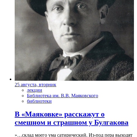
25 августа, вторник
лекции
Библиотека им. В.В. Маяковского
библиотеки
В «Маяковке» расскажут о
смешном и страшном у Булгакова
»…склад моего ума сатирический. Из-под пера выходят