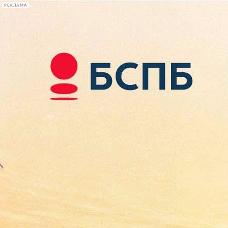
РЕКЛАМА
Афиша Plus
#телегид
Фонтанка.ру
Сегодня:
2026.08.08
17:13
Афиша Plus
кино
спектакли
выставки
концерты
лекции
книги
афиша плюс
новости
+