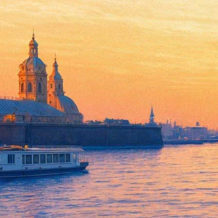
Фотовыставка Говарда Баффе
07 июня 2012, четверг
-
13 августа 2012, понедельник
Версия для печати