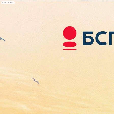
РЕКЛАМА
Афиша Plus
#телегид
Фонтанка.ру
Сегодня:
2026.08.07
17:19
Афиша Plus
кино
спектакли
выставки
концерты
лекции
книги
афиша плюс
новости
+