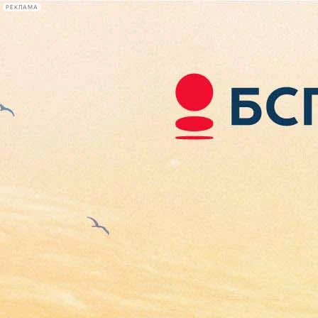
РЕКЛАМА
Афиша Plus
#телегид
Фонтанка.ру
Сегодня:
2026.08.07
14:51
Афиша Plus
кино
спектакли
выставки
концерты
лекции
книги
афиша плюс
новости
+