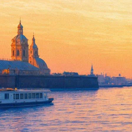
"Млечный путь" Камилы Жа
10 мая 2012, четверг
-
17 мая 2012, четверг
Версия для печати