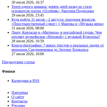
30 июля 2026,
16:37
Театр одного шамана: девять дней назад не стало
основателя театра «Особняк» Дмитрия Поднозова
29 июля 2026,
23:45
Куда пойти 31 июля—2 августа: праздник флоксов,
«Пространственный сдвиг» у Манежа и «Музыка мира»
31 июля 2026,
08:00
Линч, Кортасар и «Матрица» в российской глуши. Чем
цепляет мультфильм «Непокой» с музыкой Курехина?
28 июля 2026,
16:59
Книги-биографии: 7 ярких текстов о реальных людях от
монахинь Средневековья до Энтони Хопкинса
27 июля 2026,
18:00
Предыдущие статьи
Фишки
Календарь в RSS
Партнёры
О сайте
Контакты
Реклама