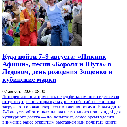
Куда пойти 7–9 августа: «Пикник
Афиши», песни «Короля и Шута» в
Ледовом, день рождения Зощенко и
кубинские марки
07 августа 2026, 08:00
Лето решило притормозить перед финалом: пока идет сезон
отпусков, организаторы культурных событий не слишком
загружают горожан творческими активностями. В выходные
7–9 августа «Фонтанка» нашла не так много новых идей для
культурного досуга — но, возможно, самое время уделить
внимание ранее открытым выставкам или почитать книги.