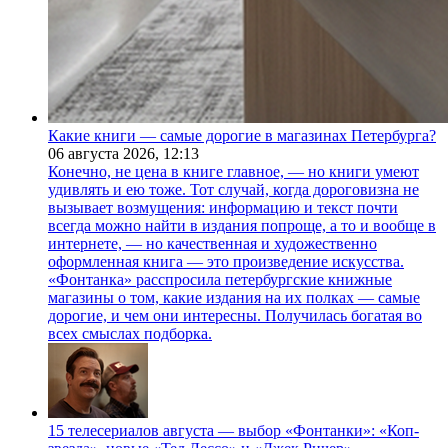
Какие книги — самые дорогие в магазинах Петербурга?
06 августа 2026,
12:13
Конечно, не цена в книге главное, — но книги умеют
удивлять и ею тоже. Тот случай, когда дороговизна не
вызывает возмущения: информацию и текст почти
всегда можно найти в издания попроще, а то и вообще в
интернете, — но качественная и художественно
оформленная книга — это произведение искусства.
«Фонтанка» расспросила петербургские книжные
магазины о том, какие издания на их полках — самые
дорогие, и чем они интересны. Получилась богатая во
всех смыслах подборка.
15 телесериалов августа — выбор «Фонтанки»: «Коп-