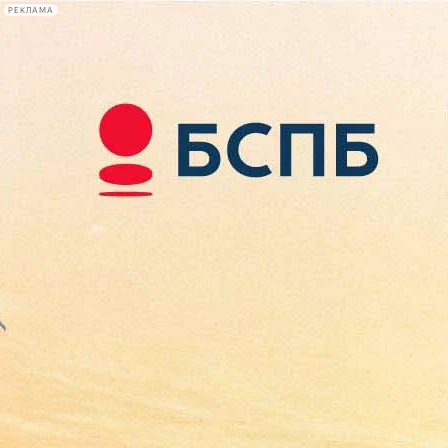
РЕКЛАМА
Афиша Plus
#телегид
Фонтанка.ру
Сегодня:
2026.08.08
01:19
Афиша Plus
кино
спектакли
выставки
концерты
лекции
книги
афиша плюс
новости
+