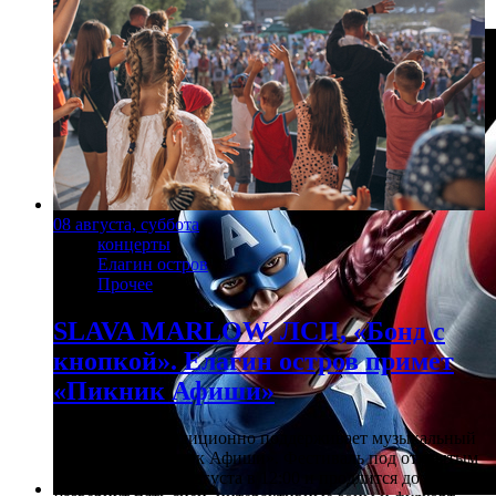
Фото: kinopoisk.ru
08 августа, суббота
концерты
Елагин остров
Прочее
SLAVA MARLOW, ЛСП, «Бонд с
кнопкой». Елагин остров примет
«Пикник Афиши»
Летний вайб традиционно поддерживает музыкальный
фестиваль «Пикник Афиши». Фестиваль под открытым
небом стартует 8 августа в 12:00 и продлится до 23:00.