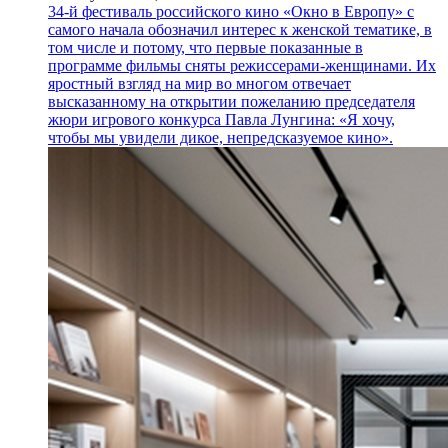
34-й фестиваль российского кино «Окно в Европу» с
самого начала обозначил интерес к женской тематике, в
том числе и потому, что первые показанные в
программе фильмы сняты режиссерами-женщинами. Их
яростный взгляд на мир во многом отвечает
высказанному на открытии пожеланию председателя
жюри игрового конкурса Павла Лунгина: «Я хочу,
чтобы мы увидели дикое, непредсказуемое кино».