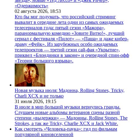
звезда», новые «Тед Лессо» и «Джек Ричер»,
«Одержимость»
02 августа 2026,
18:53
Кто бы мог подумать, что российский стриминг
вывалит в середине лета одни из самых ожидаемых
телесериалов года: пятый сезон «Мажора»,
паранормальную комедию «Зовите Витю!», лучший
сериал с фестиваля «Пилот» — «Паша» и даже кибер-
драму «Фейк». Из зарубежных особо ожидаемых
телепроектов — третий сезон сай-фая «Укрытие»,
приквел «Блондинки в законе» и очередной спин-офф
«Теории большого взрыва».
Новая музыка июля: Мадонна, Rolling Stones, Tricky,
Charli XCX и не только
31 июля 2026,
19:15
В июле в мир большой музыки вернулись гранды.
Слушаем новые альбомы ветеранов сцены разной
степени «выдержки» — Мадонны, Rolling Stones, The
Strokes, а так же Tricky, Charlie XCX и Jack White.
Как смотреть «Человека-паука»: гид по фильмам
популярной киновселенной