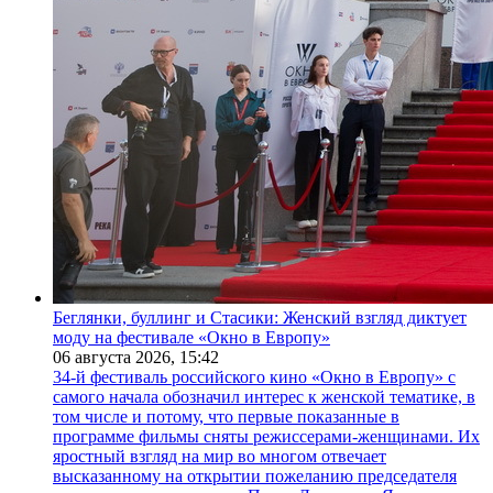
Беглянки, буллинг и Стасики: Женский взгляд диктует
моду на фестивале «Окно в Европу»
06 августа 2026,
15:42
34-й фестиваль российского кино «Окно в Европу» с
самого начала обозначил интерес к женской тематике, в
том числе и потому, что первые показанные в
программе фильмы сняты режиссерами-женщинами. Их
яростный взгляд на мир во многом отвечает
высказанному на открытии пожеланию председателя