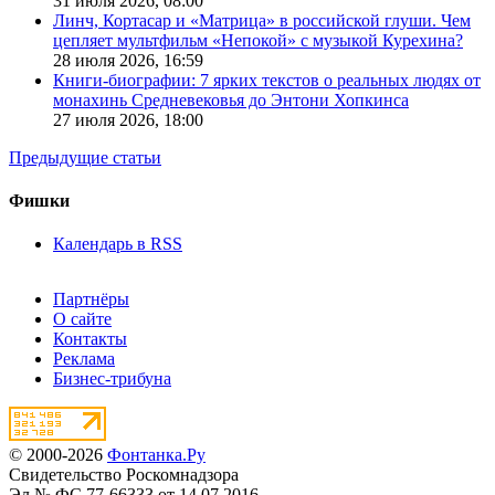
31 июля 2026,
08:00
Линч, Кортасар и «Матрица» в российской глуши. Чем
цепляет мультфильм «Непокой» с музыкой Курехина?
28 июля 2026,
16:59
Книги-биографии: 7 ярких текстов о реальных людях от
монахинь Средневековья до Энтони Хопкинса
27 июля 2026,
18:00
Предыдущие статьи
Фишки
Календарь в RSS
Партнёры
О сайте
Контакты
Реклама
Бизнес-трибуна
© 2000-2026
Фонтанка.Ру
Свидетельство Роскомнадзора
Эл № ФС 77-66333 от 14.07.2016