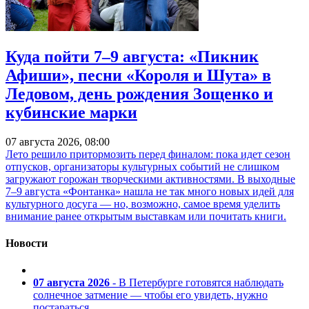
Куда пойти 7–9 августа: «Пикник
Афиши», песни «Короля и Шута» в
Ледовом, день рождения Зощенко и
кубинские марки
07 августа 2026, 08:00
Лето решило притормозить перед финалом: пока идет сезон
отпусков, организаторы культурных событий не слишком
загружают горожан творческими активностями. В выходные
7–9 августа «Фонтанка» нашла не так много новых идей для
культурного досуга — но, возможно, самое время уделить
внимание ранее открытым выставкам или почитать книги.
Новости
07 августа 2026
- В Петербурге готовятся наблюдать
солнечное затмение — чтобы его увидеть, нужно
постараться