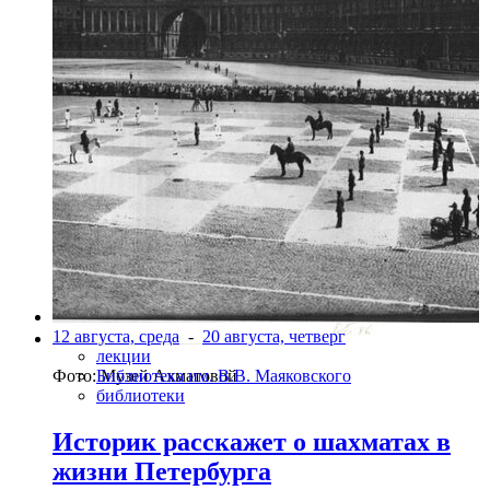
12 августа, среда
-
20 августа, четверг
лекции
Фото: Музей Ахматовой
Библиотека им. В.В. Маяковского
библиотеки
Историк расскажет о шахматах в
жизни Петербурга