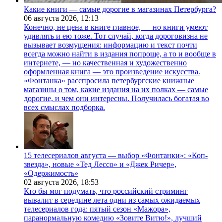
Какие книги — самые дорогие в магазинах Петербурга?
06 августа 2026,
12:13
Конечно, не цена в книге главное, — но книги умеют
удивлять и ею тоже. Тот случай, когда дороговизна не
вызывает возмущения: информацию и текст почти
всегда можно найти в издания попроще, а то и вообще в
интернете, — но качественная и художественно
оформленная книга — это произведение искусства.
«Фонтанка» расспросила петербургские книжные
магазины о том, какие издания на их полках — самые
дорогие, и чем они интересны. Получилась богатая во
всех смыслах подборка.
15 телесериалов августа — выбор «Фонтанки»: «Коп-
звезда», новые «Тед Лессо» и «Джек Ричер»,
«Одержимость»
02 августа 2026,
18:53
Кто бы мог подумать, что российский стриминг
вывалит в середине лета одни из самых ожидаемых
телесериалов года: пятый сезон «Мажора»,
паранормальную комедию «Зовите Витю!», лучший