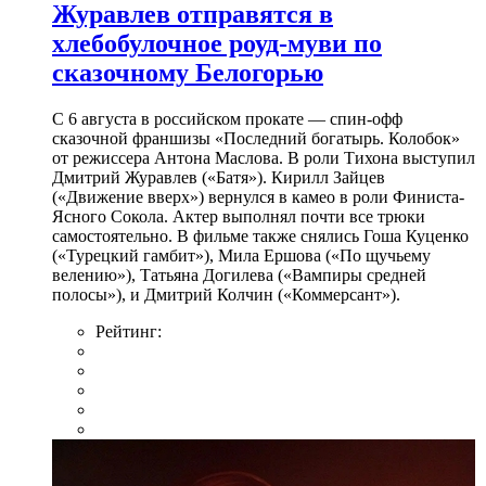
Журавлев отправятся в
хлебобулочное роуд-муви по
сказочному Белогорью
С 6 августа в российском прокате — спин-офф
сказочной франшизы «Последний богатырь. Колобок»
от режиссера Антона Маслова. В роли Тихона выступил
Дмитрий Журавлев («Батя»). Кирилл Зайцев
(«Движение вверх») вернулся в камео в роли Финиста-
Ясного Сокола. Актер выполнял почти все трюки
самостоятельно. В фильме также снялись Гоша Куценко
(«Турецкий гамбит»), Мила Ершова («По щучьему
велению»), Татьяна Догилева («Вампиры средней
полосы»), и Дмитрий Колчин («Коммерсант»).
Рейтинг: