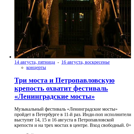
14 августа, пятница
-
16 августа, воскресенье
концерты
Три моста и Петропавловскую
крепость охватит фестиваль
«Ленинградские мосты»
Музыкальный фестиваль «Ленинградские мосты»
пройдет в Петербурге в 11-й раз. Инди-поп исполнители
выступят 14, 15 и 16 августа в Петропавловской
крепости и на трех мостах в центре. Вход свободный. 0+