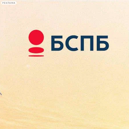
РЕКЛАМА
Афиша Plus
#телегид
Фонтанка.ру
Сегодня:
2026.08.09
04:08
Афиша Plus
кино
спектакли
выставки
концерты
лекции
книги
афиша плюс
новости
+