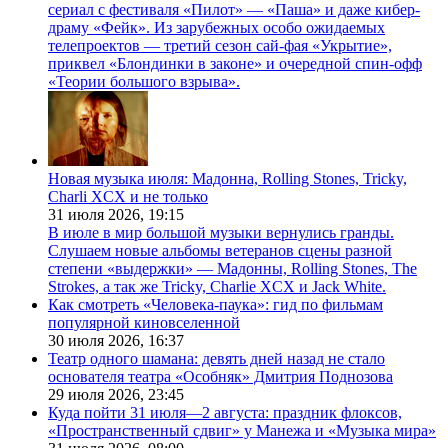
сериал с фестиваля «Пилот» — «Паша» и даже кибер-
драму «Фейк». Из зарубежных особо ожидаемых
телепроектов — третий сезон сай-фая «Укрытие»,
приквел «Блондинки в законе» и очередной спин-офф
«Теории большого взрыва».
Новая музыка июля: Мадонна, Rolling Stones, Tricky,
Charli XCX и не только
31 июля 2026,
19:15
В июле в мир большой музыки вернулись гранды.
Слушаем новые альбомы ветеранов сцены разной
степени «выдержки» — Мадонны, Rolling Stones, The
Strokes, а так же Tricky, Charlie XCX и Jack White.
Как смотреть «Человека-паука»: гид по фильмам
популярной киновселенной
30 июля 2026,
16:37
Театр одного шамана: девять дней назад не стало
основателя театра «Особняк» Дмитрия Поднозова
29 июля 2026,
23:45
Куда пойти 31 июля—2 августа: праздник флоксов,
«Пространственный сдвиг» у Манежа и «Музыка мира»